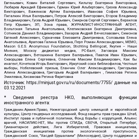
Евгеньевич, Ковин Виталий Сергеевич, Кильтау Екатерина Викторовна,
Любарев Аркадий Ефимович, Гурман Юрий Альбертович, Грезев Александр
Викторович, Важенков Артем Валерьевич, Иванова София Юрьевна,
Пигалкин Илья Валерьевич, Петров Алексей Викторович, Егоров Владимир
Владимирович, Гусев Андрей Юрьевич, Смирнов Сергей Сергеевич, Верзилов
Петр Юрьевич, ЗП, Зона права, ЖУРНАЛИСТ-ИНОСТРАННЫЙ АГЕНТ,
Вольтская Татьяна Анатольевна, Клепиковская Екатерина Дмитриевна,
Сотников Даниил Владимирович, Захаров Андрей Вячеславович, Симонов
Евгений Алексеевич, Сурначева Елизавета Дмитриевна, Соловьева Елена
Анатольевна, Арапова Галина Юрьевна, Перл Роман Александрович, МЕМО,
Mason G.E.S. Anonymous Foundation, Stichting Bellingcat, Якутия – Наше
Мнение, Москоу диджитал медиа, РС-Балт, Заговора Максим
Александрович, Ветошкина Валерия Валерьевна, Павлов Иван Юрьевич,
Скворцова Елена Сергеевна, Оленичев Максим Владимирович, Как бы
инагент, Кочетков Игорь Викторович, Иркутский союз библиофилов, Честные
выборы, Нобелевский призыв, Еланчик Олег Александрович, Григорьева
Алина Александровна, Григорьев Андрей Валерьевич , Гималова Регина
Эмилевна, Хисамова Регина Фаритовна
Источник:
https://minjust.gov.ru/ru/documents/7755/
данные на
03.12.2021
* Сведения реестра НКО, выполняющих функции
иностранного агента:
Гражданин.Армия.Право, Нижегородский центр немецкой и европейской
культуры, Центр гендерных исследований, Фонд защиты прав граждан Штаб,
Институт права и публичной политики, Фонд борьбы с коррупцией, Альянс
врачей, НАСИЛИЮ.НЕТ, Мы против СПИДа, СВЕЧА, Открытый Петербург,
Гуманитарное действие, Лига Избирателей, Правовая инициатива,
Гражданская инициатива против экологической преступности,
Гражданский Союз, "Хасдей Ерушалаим" (Милосердие), Центр поддержки и