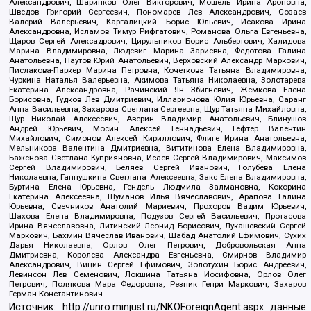
Александрович, Шарипков Олег Викторович, Мошель Ирина Ароновна,
Шведов Григорий Сергеевич, Пономарев Лев Александрович, Созаев
Валерий Валерьевич, Каргалицкий Борис Юльевич, Исакова Ирина
Александровна, Исламов Тимур Рифгатович, Романова Ольга Евгеньевна,
Щаров Сергей Алексадрович, Цирульников Борис Альбертович, Халидова
Марина Владимировна, Людевиг Марина Зариевна, Федотова Галина
Анатольевна, Паутов Юрий Анатольевич, Верховский Александр Маркович,
Пислакова-Паркер Марина Петровна, Кочеткова Татьяна Владимировна,
Чуркина Наталья Валерьевна, Акимова Татьяна Николаевна, Золотарева
Екатерина Александровна, Рачинский Ян Збигневич, Жемкова Елена
Борисовна, Гудков Лев Дмитриевич, Илларионова Юлия Юрьевна, Саранг
Анна Васильевна, Захарова Светлана Сергеевна, Щур Татьяна Михайловна,
Щур Николай Алексеевич, Аверин Владимир Анатольевич, Блинушов
Андрей Юрьевич, Мосин Алексей Геннадьевич, Гефтер Валентин
Михайлович, Симонов Алексей Кириллович, Флиге Ирина Анатольевна,
Мельникова Валентина Дмитриевна, Вититинова Елена Владимировна,
Баженова Светлана Куприяновна, Исаев Сергей Владимирович, Максимов
Сергей Владимирович, Беляев Сергей Иванович, Голубева Елена
Николаевна, Ганнушкина Светлана Алексеевна, Закс Елена Владимировна,
Буртина Елена Юрьевна, Гендель Людмила Залмановна, Кокорина
Екатерина Алексеевна, Шуманов Илья Вячеславович, Арапова Галина
Юрьевна, Свечников Анатолий Мариевич, Прохоров Вадим Юрьевич,
Шахова Елена Владимировна, Подузов Сергей Васильевич, Протасова
Ирина Вячеславовна, Литинский Леонид Борисович, Лукашевский Сергей
Маркович, Бахмин Вячеслав Иванович, Шабад Анатолий Ефимович, Сухих
Дарья Николаевна, Орлов Олег Петрович, Добровольская Анна
Дмитриевна, Королева Александра Евгеньевна, Смирнов Владимир
Александрович, Вицин Сергей Ефимович, Золотухин Борис Андреевич,
Левинсон Лев Семенович, Локшина Татьяна Иосифовна, Орлов Олег
Петрович, Полякова Мара Федоровна, Резник Генри Маркович, Захаров
Герман Константинович
Источник:
http://unro.minjust.ru/NKOForeignAgent.aspx
данные