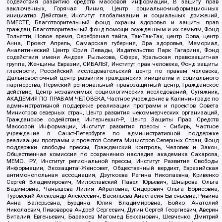
содействия развитию средств массовой информации, В защиту прав
заключенных, Горячая Линия, Центр социально-информационных
инициатив Действие, Институт глобализации и социальных движений,
ВМЕСТЕ, Благотворительный фонд охраны здоровья и защиты прав
граждан, Благотворительный фонд помощи осужденным и их семьям, Фонд
Тольятти, Новое время, Серебряная тайга, Так-Так-Так, центр Сова, центр
Анна, Проект Апрель, Самарская губерния, Эра здоровья, Мемориал,
Аналитический Центр Юрия Левады, Издательство Парк Гагарина, Фонд
содействия имени Андрея Рылькова, Сфера, Уральская правозащитная
группа, Женщины Евразии, СИБАЛЬТ, Институт прав человека, Фонд защиты
гласности, Российский исследовательский центр по правам человека,
Дальневосточный центр развития гражданских инициатив и социального
партнерства, Пермский региональный правозащитный центр, Гражданское
действие, Центр независимых социологических исследований, Сутяжник,
АКАДЕМИЯ ПО ПРАВАМ ЧЕЛОВЕКА, Частное учреждение в Калининграде по
административной поддержке реализации программ и проектов Совета
Министров северных стран, Центр развития некоммерческих организаций,
Гражданское содействие, Интернешнл-Р, Центр Защиты Прав Средств
Массовой Информации, Институт развития прессы - Сибирь, Частное
учреждение в Санкт-Петербурге по административной поддержке
реализации программ и проектов Совета Министров Северных Стран, Фонд
поддержки свободы прессы, Гражданский контроль, Человек и Закон,
Общественная комиссия по сохранению наследия академика Сахарова,
МЕМО. РУ, Институт региональной прессы, Институт Развития Свободы
Информации, Экозащита!-Женсовет, Общественный вердикт, Евразийская
антимонопольная ассоциация, Дзугкоева Регина Николаевна, Кривенко
Сергей Владимирович, Милославский Павел Юрьевич, Шнырова Ольга
Вадимовна, Чанышева Лилия Айратовна, Сидорович Ольга Борисовна,
Туровский Александр Алексеевич, Васильева Анастасия Евгеньевна, Ривина
Анна Валерьевна, Бурдина Юлия Владимировна, Бойко Анатолий
Николаевич, Пивоваров Андрей Сергеевич, Дугин Сергей Георгиевич, Аверин
Виталий Евгеньевич, Барахоев Магомед Бекханович, Шевченко Дмитрий