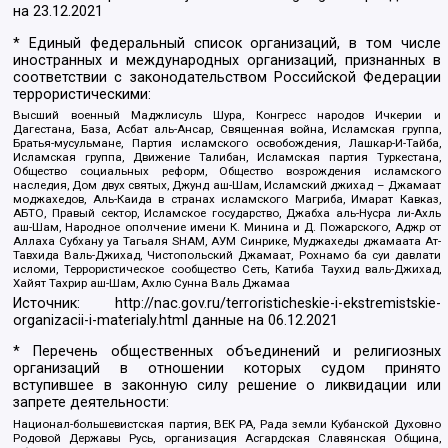
на
23.12.2021
* Единый федеральный список организаций, в том числе
иностранных и международных организаций, признанных в
соответствии с законодательством Российской Федерации
террористическими:
Высший военный Маджлисуль Шура, Конгресс народов Ичкерии и
Дагестана, База, Асбат аль-Ансар, Священная война, Исламская группа,
Братья-мусульмане, Партия исламского освобождения, Лашкар-И-Тайба,
Исламская группа, Движение Талибан, Исламская партия Туркестана,
Общество социальных реформ, Общество возрождения исламского
наследия, Дом двух святых, Джунд аш-Шам, Исламский джихад – Джамаат
моджахедов, Аль-Каида в странах исламского Магриба, Имарат Кавказ,
АБТО, Правый сектор, Исламское государство, Джабха аль-Нусра ли-Ахль
аш-Шам, Народное ополчение имени К. Минина и Д. Пожарского, Аджр от
Аллаха Субхану уа Тагьаля SHAM, АУМ Синрике, Муджахеды джамаата Ат-
Тавхида Валь-Джихад, Чистопольский Джамаат, Рохнамо ба суи давлати
исломи, Террористическое сообщество Сеть, Катиба Таухид валь-Джихад,
Хайят Тахрир аш-Шам, Ахлю Сунна Валь Джамаа
Источник:
http://nac.gov.ru/terroristicheskie-i-ekstremistskie-
organizacii-i-materialy.html
данные на
06.12.2021
* Перечень общественных объединений и религиозных
организаций в отношении которых судом принято
вступившее в законную силу решение о ликвидации или
запрете деятельности:
Национал-большевистская партия, ВЕК РА, Рада земли Кубанской Духовно
Родовой Державы Русь, организация Асгардская Славянская Община,