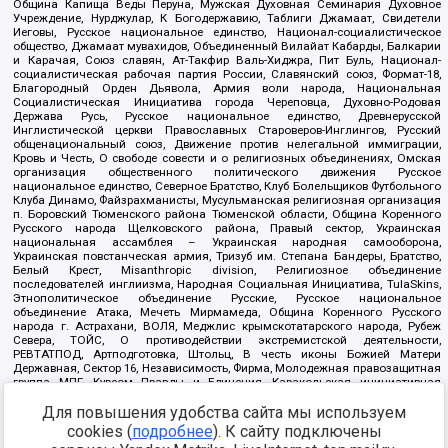
Община Капища Веды Перуна, Мужская Духовная Семинария Духовное
Учреждение, Нурджулар, К Богодержавию, Таблиги Джамаат, Свидетели
Иеговы, Русское национальное единство, Национал-социалистическое
общество, Джамаат мувахидов, Объединенный Вилайат Кабарды, Балкарии
и Карачая, Союз славян, Ат-Такфир Валь-Хиджра, Пит Буль, Национал-
социалистическая рабочая партия России, Славянский союз, Формат-18,
Благородный Орден Дьявола, Армия воли народа, Национальная
Социалистическая Инициатива города Череповца, Духовно-Родовая
Держава Русь, Русское национальное единство, Древнерусской
Инглистической церкви Православных Староверов-Инглингов, Русский
общенациональный союз, Движение против нелегальной иммиграции,
Кровь и Честь, О свободе совести и о религиозных объединениях, Омская
организация общественного политического движения Русское
национальное единство, Северное Братство, Клуб Болельщиков Футбольного
Клуба Динамо, Файзрахманисты, Мусульманская религиозная организация
п. Боровский Тюменского района Тюменской области, Община Коренного
Русского народа Щелковского района, Правый сектор, Украинская
национальная ассамблея – Украинская народная самооборона,
Украинская повстанческая армия, Тризуб им. Степана Бандеры, Братство,
Белый Крест, Misanthropic division, Религиозное объединение
последователей инглиизма, Народная Социальная Инициатива, TulaSkins,
Этнополитическое объединение Русские, Русское национальное
объединение Атака, Мечеть Мирмамеда, Община Коренного Русского
народа г. Астрахани, ВОЛЯ, Меджлис крымскотатарского народа, Рубеж
Севера, ТОЙС, О противодействии экстремистской деятельности,
РЕВТАТПОД, Артподготовка, Штольц, В честь иконы Божией Матери
Державная, Сектор 16, Независимость, Фирма, Молодежная правозащитная
группа МПГ, Курсом Правды и Единения, Каракольская инициативная
группа, Автоград Крю, Союз Славянских Сил Руси, Алля-Аят,
Благотворительный пансионат Ак Умут, Русская республика Русь,
Для повышения удобства сайта мы используем
Арестантское уголовное единство, Башкорт, Нация и свобода, W.H.С., Фалунь
cookies (
подробнее
). К сайту подключены
Дафа, Иртыш Ultras, Русский Патриотический клуб-Новокузнецк/РПК,