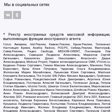
Мы в социальных сетях:
* Реестр иностранных средств массовой информации,
выполняющих функции иностранного агента:
Голос Америки, Idel.Реалии, Кавказ.Реалии, Крым.Реалии, Телеканал
Настоящее Время, Azatliq Radiosi, PCE/PC, Сибирь.Реалии, Фактограф,
Север.Реалии, Радио Свобода, MEDIUM-ORIENT, Пономарев Лев
Александрович, Савицкая Людмила Алексеевна, Маркелов Сергей
Евгеньевич, Камалягин Денис Николаевич, Апахончич Дарья
Александровна, Medusa Project, Первое антикоррупционное СМИ, VTimes.io,
Баданин Роман Сергеевич, Гликин Максим Александрович, Маняхин Петр
Борисович, Ярош Юлия Петровна, Чуракова Ольга Владимировна,
Железнова Мария Михайловна, Лукьянова Юлия Сергеевна, Маетная
Елизавета Витальевна, The Insider SIA, Рубин Михаил Аркадьевич, Гройсман
Софья Романовна, Рождественский Илья Дмитриевич, Апухтина Юлия
Владимировна, Постернак Алексей Евгеньевич, Телеканал Дождь, Петров
Степан Юрьевич, Istories fonds, Шмагун Олеся Валентиновна, Мароховская
Алеся Алексеевна, Долинина Ирина Николаевна, Шлейнов Роман Юрьевич,
Анин Роман Александрович, Великовский Дмитрий Александрович,
Альтаир 2021, Ромашки монолит, Главный редактор 2021, Вега 2021, Важные
иноагенты, Каткова Вероника Вячеславовна, Карезина Инна Павловна,
Кузьмина Людмила Гавриловна, Костылева Полина Владимировна, Лютов
Александр Иванович, Жилкин Владимир Владимирович, Жилинский
Владимир Александрович, Тихонов Михаил Сергеевич, Пискунов Сергей