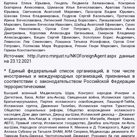
Буртина Елена Юрьевна, Гендель Людмила Залмановна, Кокорина
Екатерина Алексеевна, Шуманов Илья Вячеславович, Арапова Галина
Юрьевна, Свечников Анатолий Мариевич, Прохоров Вадим Юрьевич,
Шахова Елена Владимировна, Подузов Сергей Васильевич, Протасова
Ирина Вячеславовна, Литинский Леонид Борисович, Лукашевский Сергей
Маркович, Бахмин Вячеслав Иванович, Шабад Анатолий Ефимович, Сухих
Дарья Николаевна, Орлов Олег Петрович, Добровольская Анна
Дмитриевна, Королева Александра Евгеньевна, Смирнов Владимир
Александрович, Вицин Сергей Ефимович, Золотухин Борис Андреевич,
Левинсон Лев Семенович, Локшина Татьяна Иосифовна, Орлов Олег
Петрович, Полякова Мара Федоровна, Резник Генри Маркович, Захаров
Герман Константинович
Источник:
http://unro.minjust.ru/NKOForeignAgent.aspx
данные
на
23.12.2021
* Единый федеральный список организаций, в том числе
иностранных и международных организаций, признанных в
соответствии с законодательством Российской Федерации
террористическими:
Высший военный Маджлисуль Шура, Конгресс народов Ичкерии и
Дагестана, База, Асбат аль-Ансар, Священная война, Исламская группа,
Братья-мусульмане, Партия исламского освобождения, Лашкар-И-Тайба,
Исламская группа, Движение Талибан, Исламская партия Туркестана,
Общество социальных реформ, Общество возрождения исламского
наследия, Дом двух святых, Джунд аш-Шам, Исламский джихад – Джамаат
моджахедов, Аль-Каида в странах исламского Магриба, Имарат Кавказ,
АБТО, Правый сектор, Исламское государство, Джабха аль-Нусра ли-Ахль
аш-Шам, Народное ополчение имени К. Минина и Д. Пожарского, Аджр от
Аллаха Субхану уа Тагьаля SHAM, АУМ Синрике, Муджахеды джамаата Ат-
Тавхида Валь-Джихад, Чистопольский Джамаат, Рохнамо ба суи давлати