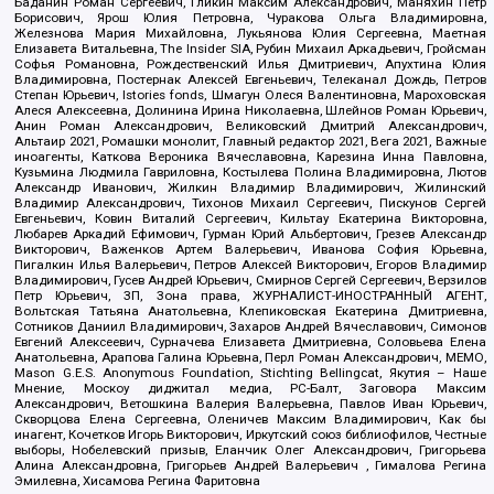
Баданин Роман Сергеевич, Гликин Максим Александрович, Маняхин Петр
Борисович, Ярош Юлия Петровна, Чуракова Ольга Владимировна,
Железнова Мария Михайловна, Лукьянова Юлия Сергеевна, Маетная
Елизавета Витальевна, The Insider SIA, Рубин Михаил Аркадьевич, Гройсман
Софья Романовна, Рождественский Илья Дмитриевич, Апухтина Юлия
Владимировна, Постернак Алексей Евгеньевич, Телеканал Дождь, Петров
Степан Юрьевич, Istories fonds, Шмагун Олеся Валентиновна, Мароховская
Алеся Алексеевна, Долинина Ирина Николаевна, Шлейнов Роман Юрьевич,
Анин Роман Александрович, Великовский Дмитрий Александрович,
Альтаир 2021, Ромашки монолит, Главный редактор 2021, Вега 2021, Важные
иноагенты, Каткова Вероника Вячеславовна, Карезина Инна Павловна,
Кузьмина Людмила Гавриловна, Костылева Полина Владимировна, Лютов
Александр Иванович, Жилкин Владимир Владимирович, Жилинский
Владимир Александрович, Тихонов Михаил Сергеевич, Пискунов Сергей
Евгеньевич, Ковин Виталий Сергеевич, Кильтау Екатерина Викторовна,
Любарев Аркадий Ефимович, Гурман Юрий Альбертович, Грезев Александр
Викторович, Важенков Артем Валерьевич, Иванова София Юрьевна,
Пигалкин Илья Валерьевич, Петров Алексей Викторович, Егоров Владимир
Владимирович, Гусев Андрей Юрьевич, Смирнов Сергей Сергеевич, Верзилов
Петр Юрьевич, ЗП, Зона права, ЖУРНАЛИСТ-ИНОСТРАННЫЙ АГЕНТ,
Вольтская Татьяна Анатольевна, Клепиковская Екатерина Дмитриевна,
Сотников Даниил Владимирович, Захаров Андрей Вячеславович, Симонов
Евгений Алексеевич, Сурначева Елизавета Дмитриевна, Соловьева Елена
Анатольевна, Арапова Галина Юрьевна, Перл Роман Александрович, МЕМО,
Mason G.E.S. Anonymous Foundation, Stichting Bellingcat, Якутия – Наше
Мнение, Москоу диджитал медиа, РС-Балт, Заговора Максим
Александрович, Ветошкина Валерия Валерьевна, Павлов Иван Юрьевич,
Скворцова Елена Сергеевна, Оленичев Максим Владимирович, Как бы
инагент, Кочетков Игорь Викторович, Иркутский союз библиофилов, Честные
выборы, Нобелевский призыв, Еланчик Олег Александрович, Григорьева
Алина Александровна, Григорьев Андрей Валерьевич , Гималова Регина
Эмилевна, Хисамова Регина Фаритовна