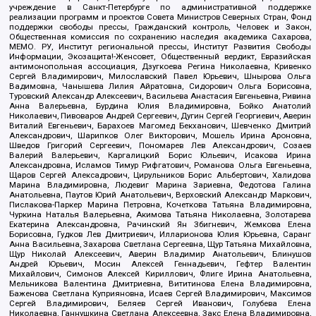
учреждение в Санкт-Петербурге по административной поддержке
реализации программ и проектов Совета Министров Северных Стран, Фонд
поддержки свободы прессы, Гражданский контроль, Человек и Закон,
Общественная комиссия по сохранению наследия академика Сахарова,
МЕМО. РУ, Институт региональной прессы, Институт Развития Свободы
Информации, Экозащита!-Женсовет, Общественный вердикт, Евразийская
антимонопольная ассоциация, Дзугкоева Регина Николаевна, Кривенко
Сергей Владимирович, Милославский Павел Юрьевич, Шнырова Ольга
Вадимовна, Чанышева Лилия Айратовна, Сидорович Ольга Борисовна,
Туровский Александр Алексеевич, Васильева Анастасия Евгеньевна, Ривина
Анна Валерьевна, Бурдина Юлия Владимировна, Бойко Анатолий
Николаевич, Пивоваров Андрей Сергеевич, Дугин Сергей Георгиевич, Аверин
Виталий Евгеньевич, Барахоев Магомед Бекханович, Шевченко Дмитрий
Александрович, Шарипков Олег Викторович, Мошель Ирина Ароновна,
Шведов Григорий Сергеевич, Пономарев Лев Александрович, Созаев
Валерий Валерьевич, Каргалицкий Борис Юльевич, Исакова Ирина
Александровна, Исламов Тимур Рифгатович, Романова Ольга Евгеньевна,
Щаров Сергей Алексадрович, Цирульников Борис Альбертович, Халидова
Марина Владимировна, Людевиг Марина Зариевна, Федотова Галина
Анатольевна, Паутов Юрий Анатольевич, Верховский Александр Маркович,
Пислакова-Паркер Марина Петровна, Кочеткова Татьяна Владимировна,
Чуркина Наталья Валерьевна, Акимова Татьяна Николаевна, Золотарева
Екатерина Александровна, Рачинский Ян Збигневич, Жемкова Елена
Борисовна, Гудков Лев Дмитриевич, Илларионова Юлия Юрьевна, Саранг
Анна Васильевна, Захарова Светлана Сергеевна, Щур Татьяна Михайловна,
Щур Николай Алексеевич, Аверин Владимир Анатольевич, Блинушов
Андрей Юрьевич, Мосин Алексей Геннадьевич, Гефтер Валентин
Михайлович, Симонов Алексей Кириллович, Флиге Ирина Анатольевна,
Мельникова Валентина Дмитриевна, Вититинова Елена Владимировна,
Баженова Светлана Куприяновна, Исаев Сергей Владимирович, Максимов
Сергей Владимирович, Беляев Сергей Иванович, Голубева Елена
Николаевна, Ганнушкина Светлана Алексеевна, Закс Елена Владимировна,