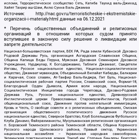
исломи, Террористическое сообщество Сеть, Катиба Таухид валь-Джихад,
Хайят Тахрир аш-Шам, Ахлю Сунна Валь Джамаа
Источник:
http://nac.gov.ru/terroristicheskie-i-ekstremistskie-
organizacii-i-materialy.html
данные на
06.12.2021
* Перечень общественных объединений и религиозных
организаций в отношении которых судом принято
вступившее в законную силу решение о ликвидации или
запрете деятельности:
Национал-большевистская партия, ВЕК РА, Рада земли Кубанской Духовно
Родовой Державы Русь, организация Асгардская Славянская Община,
Община Капища Веды Перуна, Мужская Духовная Семинария Духовное
Учреждение, Нурджулар, К Богодержавию, Таблиги Джамаат, Свидетели
Иеговы, Русское национальное единство, Национал-социалистическое
общество, Джамаат мувахидов, Объединенный Вилайат Кабарды, Балкарии
и Карачая, Союз славян, Ат-Такфир Валь-Хиджра, Пит Буль, Национал-
социалистическая рабочая партия России, Славянский союз, Формат-18,
Благородный Орден Дьявола, Армия воли народа, Национальная
Социалистическая Инициатива города Череповца, Духовно-Родовая
Держава Русь, Русское национальное единство, Древнерусской
Инглистической церкви Православных Староверов-Инглингов, Русский
общенациональный союз, Движение против нелегальной иммиграции,
Кровь и Честь, О свободе совести и о религиозных объединениях, Омская
организация общественного политического движения Русское
национальное единство, Северное Братство, Клуб Болельщиков Футбольного
Клуба Динамо, Файзрахманисты, Мусульманская религиозная организация
п. Боровский Тюменского района Тюменской области, Община Коренного
Русского народа Щелковского района, Правый сектор, Украинская
национальная ассамблея – Украинская народная самооборона,
Украинская повстанческая армия, Тризуб им. Степана Бандеры, Братство,