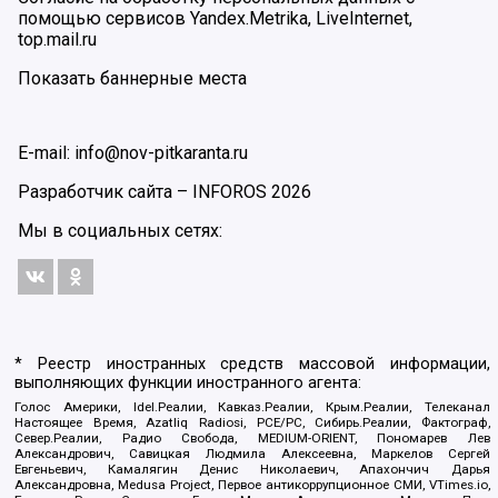
помощью сервисов Yandex.Metrika, LiveInternet,
top.mail.ru
Показать баннерные места
E-mail: info@nov-pitkaranta.ru
Разработчик сайта –
INFOROS
2026
Мы в социальных сетях:
* Реестр иностранных средств массовой информации,
выполняющих функции иностранного агента:
Голос Америки, Idel.Реалии, Кавказ.Реалии, Крым.Реалии, Телеканал
Настоящее Время, Azatliq Radiosi, PCE/PC, Сибирь.Реалии, Фактограф,
Север.Реалии, Радио Свобода, MEDIUM-ORIENT, Пономарев Лев
Александрович, Савицкая Людмила Алексеевна, Маркелов Сергей
Евгеньевич, Камалягин Денис Николаевич, Апахончич Дарья
Александровна, Medusa Project, Первое антикоррупционное СМИ, VTimes.io,