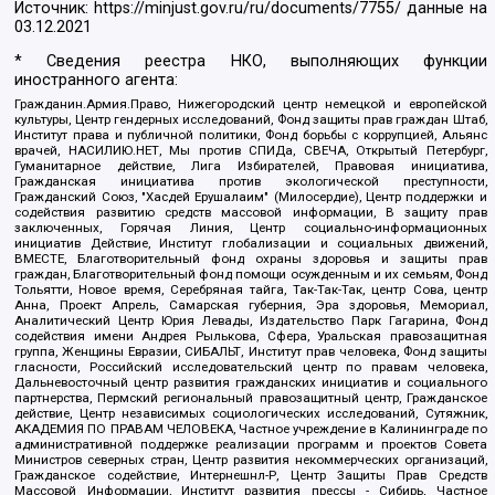
Источник:
https://minjust.gov.ru/ru/documents/7755/
данные на
03.12.2021
* Сведения реестра НКО, выполняющих функции
иностранного агента:
Гражданин.Армия.Право, Нижегородский центр немецкой и европейской
культуры, Центр гендерных исследований, Фонд защиты прав граждан Штаб,
Институт права и публичной политики, Фонд борьбы с коррупцией, Альянс
врачей, НАСИЛИЮ.НЕТ, Мы против СПИДа, СВЕЧА, Открытый Петербург,
Гуманитарное действие, Лига Избирателей, Правовая инициатива,
Гражданская инициатива против экологической преступности,
Гражданский Союз, "Хасдей Ерушалаим" (Милосердие), Центр поддержки и
содействия развитию средств массовой информации, В защиту прав
заключенных, Горячая Линия, Центр социально-информационных
инициатив Действие, Институт глобализации и социальных движений,
ВМЕСТЕ, Благотворительный фонд охраны здоровья и защиты прав
граждан, Благотворительный фонд помощи осужденным и их семьям, Фонд
Тольятти, Новое время, Серебряная тайга, Так-Так-Так, центр Сова, центр
Анна, Проект Апрель, Самарская губерния, Эра здоровья, Мемориал,
Аналитический Центр Юрия Левады, Издательство Парк Гагарина, Фонд
содействия имени Андрея Рылькова, Сфера, Уральская правозащитная
группа, Женщины Евразии, СИБАЛЬТ, Институт прав человека, Фонд защиты
гласности, Российский исследовательский центр по правам человека,
Дальневосточный центр развития гражданских инициатив и социального
партнерства, Пермский региональный правозащитный центр, Гражданское
действие, Центр независимых социологических исследований, Сутяжник,
АКАДЕМИЯ ПО ПРАВАМ ЧЕЛОВЕКА, Частное учреждение в Калининграде по
административной поддержке реализации программ и проектов Совета
Министров северных стран, Центр развития некоммерческих организаций,
Гражданское содействие, Интернешнл-Р, Центр Защиты Прав Средств
Массовой Информации, Институт развития прессы - Сибирь, Частное