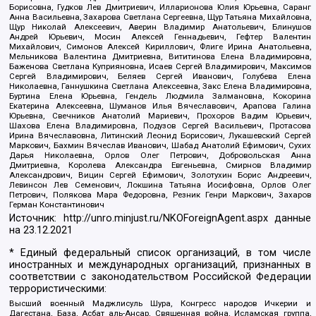
Борисовна, Гудков Лев Дмитриевич, Илларионова Юлия Юрьевна, Саранг
Анна Васильевна, Захарова Светлана Сергеевна, Щур Татьяна Михайловна,
Щур Николай Алексеевич, Аверин Владимир Анатольевич, Блинушов
Андрей Юрьевич, Мосин Алексей Геннадьевич, Гефтер Валентин
Михайлович, Симонов Алексей Кириллович, Флиге Ирина Анатольевна,
Мельникова Валентина Дмитриевна, Вититинова Елена Владимировна,
Баженова Светлана Куприяновна, Исаев Сергей Владимирович, Максимов
Сергей Владимирович, Беляев Сергей Иванович, Голубева Елена
Николаевна, Ганнушкина Светлана Алексеевна, Закс Елена Владимировна,
Буртина Елена Юрьевна, Гендель Людмила Залмановна, Кокорина
Екатерина Алексеевна, Шуманов Илья Вячеславович, Арапова Галина
Юрьевна, Свечников Анатолий Мариевич, Прохоров Вадим Юрьевич,
Шахова Елена Владимировна, Подузов Сергей Васильевич, Протасова
Ирина Вячеславовна, Литинский Леонид Борисович, Лукашевский Сергей
Маркович, Бахмин Вячеслав Иванович, Шабад Анатолий Ефимович, Сухих
Дарья Николаевна, Орлов Олег Петрович, Добровольская Анна
Дмитриевна, Королева Александра Евгеньевна, Смирнов Владимир
Александрович, Вицин Сергей Ефимович, Золотухин Борис Андреевич,
Левинсон Лев Семенович, Локшина Татьяна Иосифовна, Орлов Олег
Петрович, Полякова Мара Федоровна, Резник Генри Маркович, Захаров
Герман Константинович
Источник:
http://unro.minjust.ru/NKOForeignAgent.aspx
данные
на
23.12.2021
* Единый федеральный список организаций, в том числе
иностранных и международных организаций, признанных в
соответствии с законодательством Российской Федерации
террористическими:
Высший военный Маджлисуль Шура, Конгресс народов Ичкерии и
Дагестана, База, Асбат аль-Ансар, Священная война, Исламская группа,