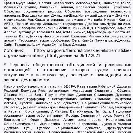
Братья-мусульмане, Партия исламского освобождения, Лашкар-И-Тайба,
Исламская группа, Движение Талибан, Исламская партия Туркестана,
Общество социальных реформ, Общество возрождения исламского
наследия, Дом двух святых, Джунд аш-Шам, Исламский джихад – Джамаат
моджахедов, Аль-Каида в странах исламского Магриба, Имарат Кавказ,
АБТО, Правый сектор, Исламское государство, Джабха аль-Нусра ли-Ахль
аш-Шам, Народное ополчение имени К. Минина и Д. Пожарского, Аджр от
Аллаха Субхану уа Тагьаля SHAM, АУМ Синрике, Муджахеды джамаата Ат-
Тавхида Валь-Джихад, Чистопольский Джамаат, Рохнамо ба суи давлати
исломи, Террористическое сообщество Сеть, Катиба Таухид валь-Джихад,
Хайят Тахрир аш-Шам, Ахлю Сунна Валь Джамаа
Источник:
http://nac.gov.ru/terroristicheskie-i-ekstremistskie-
organizacii-i-materialy.html
данные на
06.12.2021
* Перечень общественных объединений и религиозных
организаций в отношении которых судом принято
вступившее в законную силу решение о ликвидации или
запрете деятельности:
Национал-большевистская партия, ВЕК РА, Рада земли Кубанской Духовно
Родовой Державы Русь, организация Асгардская Славянская Община,
Община Капища Веды Перуна, Мужская Духовная Семинария Духовное
Учреждение, Нурджулар, К Богодержавию, Таблиги Джамаат, Свидетели
Иеговы, Русское национальное единство, Национал-социалистическое
общество, Джамаат мувахидов, Объединенный Вилайат Кабарды, Балкарии
и Карачая, Союз славян, Ат-Такфир Валь-Хиджра, Пит Буль, Национал-
социалистическая рабочая партия России, Славянский союз, Формат-18,
Благородный Орден Дьявола, Армия воли народа, Национальная
Социалистическая Инициатива города Череповца, Духовно-Родовая
Держава Русь, Русское национальное единство, Древнерусской
Инглистической церкви Православных Староверов-Инглингов, Русский