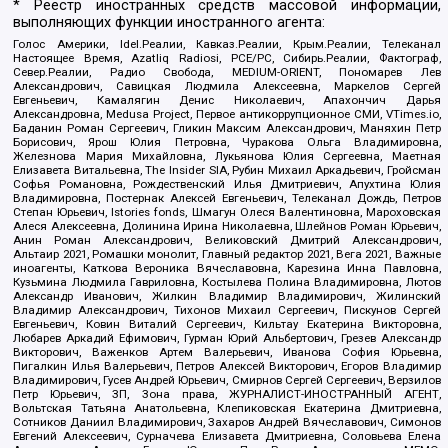
* Реестр иностранных средств массовой информации,
выполняющих функции иностранного агента:
Голос Америки, Idel.Реалии, Кавказ.Реалии, Крым.Реалии, Телеканал
Настоящее Время, Azatliq Radiosi, PCE/PC, Сибирь.Реалии, Фактограф,
Север.Реалии, Радио Свобода, MEDIUM-ORIENT, Пономарев Лев
Александрович, Савицкая Людмила Алексеевна, Маркелов Сергей
Евгеньевич, Камалягин Денис Николаевич, Апахончич Дарья
Александровна, Medusa Project, Первое антикоррупционное СМИ, VTimes.io,
Баданин Роман Сергеевич, Гликин Максим Александрович, Маняхин Петр
Борисович, Ярош Юлия Петровна, Чуракова Ольга Владимировна,
Железнова Мария Михайловна, Лукьянова Юлия Сергеевна, Маетная
Елизавета Витальевна, The Insider SIA, Рубин Михаил Аркадьевич, Гройсман
Софья Романовна, Рождественский Илья Дмитриевич, Апухтина Юлия
Владимировна, Постернак Алексей Евгеньевич, Телеканал Дождь, Петров
Степан Юрьевич, Istories fonds, Шмагун Олеся Валентиновна, Мароховская
Алеся Алексеевна, Долинина Ирина Николаевна, Шлейнов Роман Юрьевич,
Анин Роман Александрович, Великовский Дмитрий Александрович,
Альтаир 2021, Ромашки монолит, Главный редактор 2021, Вега 2021, Важные
иноагенты, Каткова Вероника Вячеславовна, Карезина Инна Павловна,
Кузьмина Людмила Гавриловна, Костылева Полина Владимировна, Лютов
Александр Иванович, Жилкин Владимир Владимирович, Жилинский
Владимир Александрович, Тихонов Михаил Сергеевич, Пискунов Сергей
Евгеньевич, Ковин Виталий Сергеевич, Кильтау Екатерина Викторовна,
Любарев Аркадий Ефимович, Гурман Юрий Альбертович, Грезев Александр
Викторович, Важенков Артем Валерьевич, Иванова София Юрьевна,
Пигалкин Илья Валерьевич, Петров Алексей Викторович, Егоров Владимир
Владимирович, Гусев Андрей Юрьевич, Смирнов Сергей Сергеевич, Верзилов
Петр Юрьевич, ЗП, Зона права, ЖУРНАЛИСТ-ИНОСТРАННЫЙ АГЕНТ,
Вольтская Татьяна Анатольевна, Клепиковская Екатерина Дмитриевна,
Сотников Даниил Владимирович, Захаров Андрей Вячеславович, Симонов
Евгений Алексеевич, Сурначева Елизавета Дмитриевна, Соловьева Елена