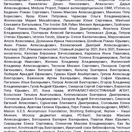
Евгеньевич, Камалягин Денис Николаевич, Апахончич Дарья
Александровна, Medusa Project, Первое антикоррупционное СМИ, VTimes.io,
Баданин Роман Сергеевич, Гликин Максим Александрович, Маняхин Петр
Борисович, Ярош Юлия Петровна, Чуракова Ольга Владимировна,
Железнова Мария Михайловна, Лукьянова Юлия Сергеевна, Маетная
Елизавета Витальевна, The Insider SIA, Рубин Михаил Аркадьевич, Гройсман
Софья Романовна, Рождественский Илья Дмитриевич, Апухтина Юлия
Владимировна, Постернак Алексей Евгеньевич, Телеканал Дождь, Петров
Степан Юрьевич, Istories fonds, Шмагун Олеся Валентиновна, Мароховская
Алеся Алексеевна, Долинина Ирина Николаевна, Шлейнов Роман Юрьевич,
Анин Роман Александрович, Великовский Дмитрий Александрович,
Альтаир 2021, Ромашки монолит, Главный редактор 2021, Вега 2021, Важные
иноагенты, Каткова Вероника Вячеславовна, Карезина Инна Павловна,
Кузьмина Людмила Гавриловна, Костылева Полина Владимировна, Лютов
Александр Иванович, Жилкин Владимир Владимирович, Жилинский
Владимир Александрович, Тихонов Михаил Сергеевич, Пискунов Сергей
Евгеньевич, Ковин Виталий Сергеевич, Кильтау Екатерина Викторовна,
Любарев Аркадий Ефимович, Гурман Юрий Альбертович, Грезев Александр
Викторович, Важенков Артем Валерьевич, Иванова София Юрьевна,
Пигалкин Илья Валерьевич, Петров Алексей Викторович, Егоров Владимир
Владимирович, Гусев Андрей Юрьевич, Смирнов Сергей Сергеевич, Верзилов
Петр Юрьевич, ЗП, Зона права, ЖУРНАЛИСТ-ИНОСТРАННЫЙ АГЕНТ,
Вольтская Татьяна Анатольевна, Клепиковская Екатерина Дмитриевна,
Сотников Даниил Владимирович, Захаров Андрей Вячеславович, Симонов
Евгений Алексеевич, Сурначева Елизавета Дмитриевна, Соловьева Елена
Анатольевна, Арапова Галина Юрьевна, Перл Роман Александрович, МЕМО,
Mason G.E.S. Anonymous Foundation, Stichting Bellingcat, Якутия – Наше
Мнение, Москоу диджитал медиа, РС-Балт, Заговора Максим
Александрович, Ветошкина Валерия Валерьевна, Павлов Иван Юрьевич,
Скворцова Елена Сергеевна, Оленичев Максим Владимирович, Как бы
инагент, Кочетков Игорь Викторович, Иркутский союз библиофилов, Честные
выборы, Нобелевский призыв, Еланчик Олег Александрович, Григорьева