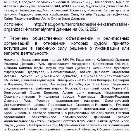
аш-Шам, Народное ополчение имени К. Минина и Д. Пожарского, Аджр от
Аллаха Субхану уа Тагьаля SHAM, АУМ Синрике, Муджахеды джамаата Ат-
Тавхида Валь-Джихад, Чистопольский Джамаат, Рохнамо ба суи давлати
исломи, Террористическое сообщество Сеть, Катиба Таухид валь-Джихад,
Хайят Тахрир аш-Шам, Ахлю Сунна Валь Джамаа
Источник:
http://nac.gov.ru/terroristicheskie-i-ekstremistskie-
organizacii-i-materialy.html
данные на
06.12.2021
* Перечень общественных объединений и религиозных
организаций в отношении которых судом принято
вступившее в законную силу решение о ликвидации или
запрете деятельности:
Национал-большевистская партия, ВЕК РА, Рада земли Кубанской Духовно
Родовой Державы Русь, организация Асгардская Славянская Община,
Община Капища Веды Перуна, Мужская Духовная Семинария Духовное
Учреждение, Нурджулар, К Богодержавию, Таблиги Джамаат, Свидетели
Иеговы, Русское национальное единство, Национал-социалистическое
общество, Джамаат мувахидов, Объединенный Вилайат Кабарды, Балкарии
и Карачая, Союз славян, Ат-Такфир Валь-Хиджра, Пит Буль, Национал-
социалистическая рабочая партия России, Славянский союз, Формат-18,
Благородный Орден Дьявола, Армия воли народа, Национальная
Социалистическая Инициатива города Череповца, Духовно-Родовая
Держава Русь, Русское национальное единство, Древнерусской
Инглистической церкви Православных Староверов-Инглингов, Русский
общенациональный союз, Движение против нелегальной иммиграции,
Кровь и Честь, О свободе совести и о религиозных объединениях, Омская
организация общественного политического движения Русское
национальное единство, Северное Братство, Клуб Болельщиков Футбольного
Клуба Динамо, Файзрахманисты, Мусульманская религиозная организация
п. Боровский Тюменского района Тюменской области, Община Коренного