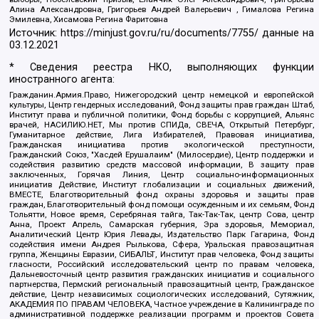
Алина Александровна, Григорьев Андрей Валерьевич , Гималова Регина
Эмилевна, Хисамова Регина Фаритовна
Источник:
https://minjust.gov.ru/ru/documents/7755/
данные на
03.12.2021
* Сведения реестра НКО, выполняющих функции
иностранного агента:
Гражданин.Армия.Право, Нижегородский центр немецкой и европейской
культуры, Центр гендерных исследований, Фонд защиты прав граждан Штаб,
Институт права и публичной политики, Фонд борьбы с коррупцией, Альянс
врачей, НАСИЛИЮ.НЕТ, Мы против СПИДа, СВЕЧА, Открытый Петербург,
Гуманитарное действие, Лига Избирателей, Правовая инициатива,
Гражданская инициатива против экологической преступности,
Гражданский Союз, "Хасдей Ерушалаим" (Милосердие), Центр поддержки и
содействия развитию средств массовой информации, В защиту прав
заключенных, Горячая Линия, Центр социально-информационных
инициатив Действие, Институт глобализации и социальных движений,
ВМЕСТЕ, Благотворительный фонд охраны здоровья и защиты прав
граждан, Благотворительный фонд помощи осужденным и их семьям, Фонд
Тольятти, Новое время, Серебряная тайга, Так-Так-Так, центр Сова, центр
Анна, Проект Апрель, Самарская губерния, Эра здоровья, Мемориал,
Аналитический Центр Юрия Левады, Издательство Парк Гагарина, Фонд
содействия имени Андрея Рылькова, Сфера, Уральская правозащитная
группа, Женщины Евразии, СИБАЛЬТ, Институт прав человека, Фонд защиты
гласности, Российский исследовательский центр по правам человека,
Дальневосточный центр развития гражданских инициатив и социального
партнерства, Пермский региональный правозащитный центр, Гражданское
действие, Центр независимых социологических исследований, Сутяжник,
АКАДЕМИЯ ПО ПРАВАМ ЧЕЛОВЕКА, Частное учреждение в Калининграде по
административной поддержке реализации программ и проектов Совета