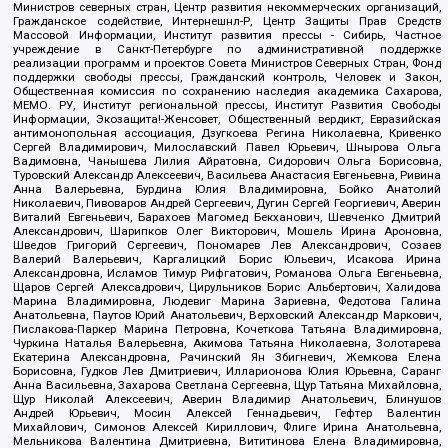
Министров северных стран, Центр развития некоммерческих организаций,
Гражданское содействие, Интернешнл-Р, Центр Защиты Прав Средств
Массовой Информации, Институт развития прессы - Сибирь, Частное
учреждение в Санкт-Петербурге по административной поддержке
реализации программ и проектов Совета Министров Северных Стран, Фонд
поддержки свободы прессы, Гражданский контроль, Человек и Закон,
Общественная комиссия по сохранению наследия академика Сахарова,
МЕМО. РУ, Институт региональной прессы, Институт Развития Свободы
Информации, Экозащита!-Женсовет, Общественный вердикт, Евразийская
антимонопольная ассоциация, Дзугкоева Регина Николаевна, Кривенко
Сергей Владимирович, Милославский Павел Юрьевич, Шнырова Ольга
Вадимовна, Чанышева Лилия Айратовна, Сидорович Ольга Борисовна,
Туровский Александр Алексеевич, Васильева Анастасия Евгеньевна, Ривина
Анна Валерьевна, Бурдина Юлия Владимировна, Бойко Анатолий
Николаевич, Пивоваров Андрей Сергеевич, Дугин Сергей Георгиевич, Аверин
Виталий Евгеньевич, Барахоев Магомед Бекханович, Шевченко Дмитрий
Александрович, Шарипков Олег Викторович, Мошель Ирина Ароновна,
Шведов Григорий Сергеевич, Пономарев Лев Александрович, Созаев
Валерий Валерьевич, Каргалицкий Борис Юльевич, Исакова Ирина
Александровна, Исламов Тимур Рифгатович, Романова Ольга Евгеньевна,
Щаров Сергей Алексадрович, Цирульников Борис Альбертович, Халидова
Марина Владимировна, Людевиг Марина Зариевна, Федотова Галина
Анатольевна, Паутов Юрий Анатольевич, Верховский Александр Маркович,
Пислакова-Паркер Марина Петровна, Кочеткова Татьяна Владимировна,
Чуркина Наталья Валерьевна, Акимова Татьяна Николаевна, Золотарева
Екатерина Александровна, Рачинский Ян Збигневич, Жемкова Елена
Борисовна, Гудков Лев Дмитриевич, Илларионова Юлия Юрьевна, Саранг
Анна Васильевна, Захарова Светлана Сергеевна, Щур Татьяна Михайловна,
Щур Николай Алексеевич, Аверин Владимир Анатольевич, Блинушов
Андрей Юрьевич, Мосин Алексей Геннадьевич, Гефтер Валентин
Михайлович, Симонов Алексей Кириллович, Флиге Ирина Анатольевна,
Мельникова Валентина Дмитриевна, Вититинова Елена Владимировна,