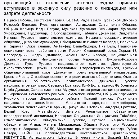
организаций в отношении которых судом принято
вступившее в законную силу решение о ликвидации или
запрете деятельности:
Национал-большевистская партия, ВЕК РА, Рада земли Кубанской Духовно
Родовой Державы Русь, организация Асгардская Славянская Община,
Община Капища Веды Перуна, Мужская Духовная Семинария Духовное
Учреждение, Нурджулар, К Богодержавию, Таблиги Джамаат, Свидетели
Иеговы, Русское национальное единство, Национал-социалистическое
общество, Джамаат мувахидов, Объединенный Вилайат Кабарды, Балкарии
и Карачая, Союз славян, Ат-Такфир Валь-Хиджра, Пит Буль, Национал-
социалистическая рабочая партия России, Славянский союз, Формат-18,
Благородный Орден Дьявола, Армия воли народа, Национальная
Социалистическая Инициатива города Череповца, Духовно-Родовая
Держава Русь, Русское национальное единство, Древнерусской
Инглистической церкви Православных Староверов-Инглингов, Русский
общенациональный союз, Движение против нелегальной иммиграции,
Кровь и Честь, О свободе совести и о религиозных объединениях, Омская
организация общественного политического движения Русское
национальное единство, Северное Братство, Клуб Болельщиков Футбольного
Клуба Динамо, Файзрахманисты, Мусульманская религиозная организация
п. Боровский Тюменского района Тюменской области, Община Коренного
Русского народа Щелковского района, Правый сектор, Украинская
национальная ассамблея – Украинская народная самооборона,
Украинская повстанческая армия, Тризуб им. Степана Бандеры, Братство,
Белый Крест, Misanthropic division, Религиозное объединение
последователей инглиизма, Народная Социальная Инициатива, TulaSkins,
Этнополитическое объединение Русские, Русское национальное
объединение Атака, Мечеть Мирмамеда, Община Коренного Русского
народа г. Астрахани, ВОЛЯ, Меджлис крымскотатарского народа, Рубеж
Севера, ТОЙС, О противодействии экстремистской деятельности,
РЕВТАТПОД, Артподготовка, Штольц, В честь иконы Божией Матери