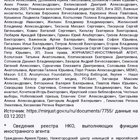
Анин Роман Александрович, Великовский Дмитрий Александрович,
Альтаир 2021, Ромашки монолит, Главный редактор 2021, Вега 2021, Важные
иноагенты, Каткова Вероника Вячеславовна, Карезина Инна Павловна,
Кузьмина Людмила Гавриловна, Костылева Полина Владимировна, Лютов
Александр Иванович, Жилкин Владимир Владимирович, Жилинский
Владимир Александрович, Тихонов Михаил Сергеевич, Пискунов Сергей
Евгеньевич, Ковин Виталий Сергеевич, Кильтау Екатерина Викторовна,
Любарев Аркадий Ефимович, Гурман Юрий Альбертович, Грезев Александр
Викторович, Важенков Артем Валерьевич, Иванова София Юрьевна,
Пигалкин Илья Валерьевич, Петров Алексей Викторович, Егоров Владимир
Владимирович, Гусев Андрей Юрьевич, Смирнов Сергей Сергеевич, Верзилов
Петр Юрьевич, ЗП, Зона права, ЖУРНАЛИСТ-ИНОСТРАННЫЙ АГЕНТ,
Вольтская Татьяна Анатольевна, Клепиковская Екатерина Дмитриевна,
Сотников Даниил Владимирович, Захаров Андрей Вячеславович, Симонов
Евгений Алексеевич, Сурначева Елизавета Дмитриевна, Соловьева Елена
Анатольевна, Арапова Галина Юрьевна, Перл Роман Александрович, МЕМО,
Mason G.E.S. Anonymous Foundation, Stichting Bellingcat, Якутия – Наше
Мнение, Москоу диджитал медиа, РС-Балт, Заговора Максим
Александрович, Ветошкина Валерия Валерьевна, Павлов Иван Юрьевич,
Скворцова Елена Сергеевна, Оленичев Максим Владимирович, Как бы
инагент, Кочетков Игорь Викторович, Иркутский союз библиофилов, Честные
выборы, Нобелевский призыв, Еланчик Олег Александрович, Григорьева
Алина Александровна, Григорьев Андрей Валерьевич , Гималова Регина
Эмилевна, Хисамова Регина Фаритовна
Источник:
https://minjust.gov.ru/ru/documents/7755/
данные на
03.12.2021
* Сведения реестра НКО, выполняющих функции
иностранного агента:
Гражданин.Армия.Право, Нижегородский центр немецкой и европейской