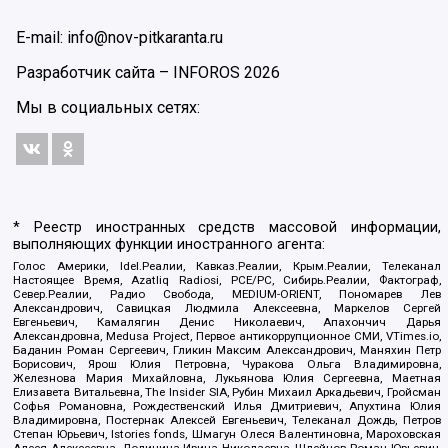
E-mail: info@nov-pitkaranta.ru
Разработчик сайта –
INFOROS
2026
Мы в социальных сетях:
* Реестр иностранных средств массовой информации,
выполняющих функции иностранного агента:
Голос Америки, Idel.Реалии, Кавказ.Реалии, Крым.Реалии, Телеканал
Настоящее Время, Azatliq Radiosi, PCE/PC, Сибирь.Реалии, Фактограф,
Север.Реалии, Радио Свобода, MEDIUM-ORIENT, Пономарев Лев
Александрович, Савицкая Людмила Алексеевна, Маркелов Сергей
Евгеньевич, Камалягин Денис Николаевич, Апахончич Дарья
Александровна, Medusa Project, Первое антикоррупционное СМИ, VTimes.io,
Баданин Роман Сергеевич, Гликин Максим Александрович, Маняхин Петр
Борисович, Ярош Юлия Петровна, Чуракова Ольга Владимировна,
Железнова Мария Михайловна, Лукьянова Юлия Сергеевна, Маетная
Елизавета Витальевна, The Insider SIA, Рубин Михаил Аркадьевич, Гройсман
Софья Романовна, Рождественский Илья Дмитриевич, Апухтина Юлия
Владимировна, Постернак Алексей Евгеньевич, Телеканал Дождь, Петров
Степан Юрьевич, Istories fonds, Шмагун Олеся Валентиновна, Мароховская
Алеся Алексеевна, Долинина Ирина Николаевна, Шлейнов Роман Юрьевич,