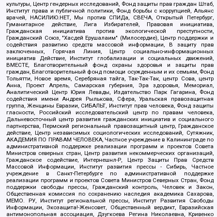
культуры, Центр гендерных исследований, Фонд защиты прав граждан Штаб,
Институт права и публичной политики, Фонд борьбы с коррупцией, Альянс
врачей, НАСИЛИЮ.НЕТ, Мы против СПИДа, СВЕЧА, Открытый Петербург,
Гуманитарное действие, Лига Избирателей, Правовая инициатива,
Гражданская инициатива против экологической преступности,
Гражданский Союз, "Хасдей Ерушалаим" (Милосердие), Центр поддержки и
содействия развитию средств массовой информации, В защиту прав
заключенных, Горячая Линия, Центр социально-информационных
инициатив Действие, Институт глобализации и социальных движений,
ВМЕСТЕ, Благотворительный фонд охраны здоровья и защиты прав
граждан, Благотворительный фонд помощи осужденным и их семьям, Фонд
Тольятти, Новое время, Серебряная тайга, Так-Так-Так, центр Сова, центр
Анна, Проект Апрель, Самарская губерния, Эра здоровья, Мемориал,
Аналитический Центр Юрия Левады, Издательство Парк Гагарина, Фонд
содействия имени Андрея Рылькова, Сфера, Уральская правозащитная
группа, Женщины Евразии, СИБАЛЬТ, Институт прав человека, Фонд защиты
гласности, Российский исследовательский центр по правам человека,
Дальневосточный центр развития гражданских инициатив и социального
партнерства, Пермский региональный правозащитный центр, Гражданское
действие, Центр независимых социологических исследований, Сутяжник,
АКАДЕМИЯ ПО ПРАВАМ ЧЕЛОВЕКА, Частное учреждение в Калининграде по
административной поддержке реализации программ и проектов Совета
Министров северных стран, Центр развития некоммерческих организаций,
Гражданское содействие, Интернешнл-Р, Центр Защиты Прав Средств
Массовой Информации, Институт развития прессы - Сибирь, Частное
учреждение в Санкт-Петербурге по административной поддержке
реализации программ и проектов Совета Министров Северных Стран, Фонд
поддержки свободы прессы, Гражданский контроль, Человек и Закон,
Общественная комиссия по сохранению наследия академика Сахарова,
МЕМО. РУ, Институт региональной прессы, Институт Развития Свободы
Информации, Экозащита!-Женсовет, Общественный вердикт, Евразийская
антимонопольная ассоциация, Дзугкоева Регина Николаевна, Кривенко