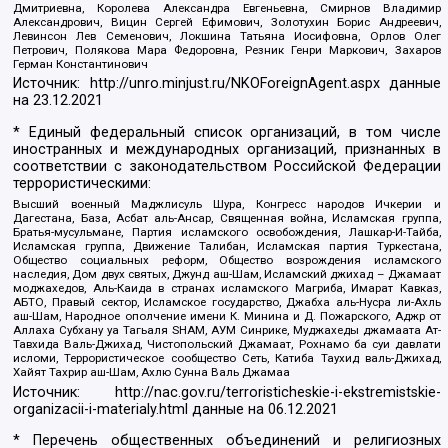
Дмитриевна, Королева Александра Евгеньевна, Смирнов Владимир
Александрович, Вицин Сергей Ефимович, Золотухин Борис Андреевич,
Левинсон Лев Семенович, Локшина Татьяна Иосифовна, Орлов Олег
Петрович, Полякова Мара Федоровна, Резник Генри Маркович, Захаров
Герман Константинович
Источник:
http://unro.minjust.ru/NKOForeignAgent.aspx
данные
на
23.12.2021
* Единый федеральный список организаций, в том числе
иностранных и международных организаций, признанных в
соответствии с законодательством Российской Федерации
террористическими:
Высший военный Маджлисуль Шура, Конгресс народов Ичкерии и
Дагестана, База, Асбат аль-Ансар, Священная война, Исламская группа,
Братья-мусульмане, Партия исламского освобождения, Лашкар-И-Тайба,
Исламская группа, Движение Талибан, Исламская партия Туркестана,
Общество социальных реформ, Общество возрождения исламского
наследия, Дом двух святых, Джунд аш-Шам, Исламский джихад – Джамаат
моджахедов, Аль-Каида в странах исламского Магриба, Имарат Кавказ,
АБТО, Правый сектор, Исламское государство, Джабха аль-Нусра ли-Ахль
аш-Шам, Народное ополчение имени К. Минина и Д. Пожарского, Аджр от
Аллаха Субхану уа Тагьаля SHAM, АУМ Синрике, Муджахеды джамаата Ат-
Тавхида Валь-Джихад, Чистопольский Джамаат, Рохнамо ба суи давлати
исломи, Террористическое сообщество Сеть, Катиба Таухид валь-Джихад,
Хайят Тахрир аш-Шам, Ахлю Сунна Валь Джамаа
Источник:
http://nac.gov.ru/terroristicheskie-i-ekstremistskie-
organizacii-i-materialy.html
данные на
06.12.2021
* Перечень общественных объединений и религиозных