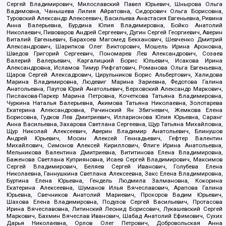
Сергей Владимирович, Милославский Павел Юрьевич, Шнырова Ольга
Вадимовна, Чанышева Лилия Айратовна, Сидорович Ольга Борисовна,
Туровский Александр Алексеевич, Васильева Анастасия Евгеньевна, Ривина
Анна Валерьевна, Бурдина Юлия Владимировна, Бойко Анатолий
Николаевич, Пивоваров Андрей Сергеевич, Дугин Сергей Георгиевич, Аверин
Виталий Евгеньевич, Барахоев Магомед Бекханович, Шевченко Дмитрий
Александрович, Шарипков Олег Викторович, Мошель Ирина Ароновна,
Шведов Григорий Сергеевич, Пономарев Лев Александрович, Созаев
Валерий Валерьевич, Каргалицкий Борис Юльевич, Исакова Ирина
Александровна, Исламов Тимур Рифгатович, Романова Ольга Евгеньевна,
Щаров Сергей Алексадрович, Цирульников Борис Альбертович, Халидова
Марина Владимировна, Людевиг Марина Зариевна, Федотова Галина
Анатольевна, Паутов Юрий Анатольевич, Верховский Александр Маркович,
Пислакова-Паркер Марина Петровна, Кочеткова Татьяна Владимировна,
Чуркина Наталья Валерьевна, Акимова Татьяна Николаевна, Золотарева
Екатерина Александровна, Рачинский Ян Збигневич, Жемкова Елена
Борисовна, Гудков Лев Дмитриевич, Илларионова Юлия Юрьевна, Саранг
Анна Васильевна, Захарова Светлана Сергеевна, Щур Татьяна Михайловна,
Щур Николай Алексеевич, Аверин Владимир Анатольевич, Блинушов
Андрей Юрьевич, Мосин Алексей Геннадьевич, Гефтер Валентин
Михайлович, Симонов Алексей Кириллович, Флиге Ирина Анатольевна,
Мельникова Валентина Дмитриевна, Вититинова Елена Владимировна,
Баженова Светлана Куприяновна, Исаев Сергей Владимирович, Максимов
Сергей Владимирович, Беляев Сергей Иванович, Голубева Елена
Николаевна, Ганнушкина Светлана Алексеевна, Закс Елена Владимировна,
Буртина Елена Юрьевна, Гендель Людмила Залмановна, Кокорина
Екатерина Алексеевна, Шуманов Илья Вячеславович, Арапова Галина
Юрьевна, Свечников Анатолий Мариевич, Прохоров Вадим Юрьевич,
Шахова Елена Владимировна, Подузов Сергей Васильевич, Протасова
Ирина Вячеславовна, Литинский Леонид Борисович, Лукашевский Сергей
Маркович, Бахмин Вячеслав Иванович, Шабад Анатолий Ефимович, Сухих
Дарья Николаевна, Орлов Олег Петрович, Добровольская Анна