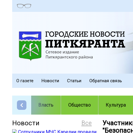
О газете
Новости
Статьи
Обратная связь
Власть
Общество
Культура
Новости
Все
Участник
"Безопасн