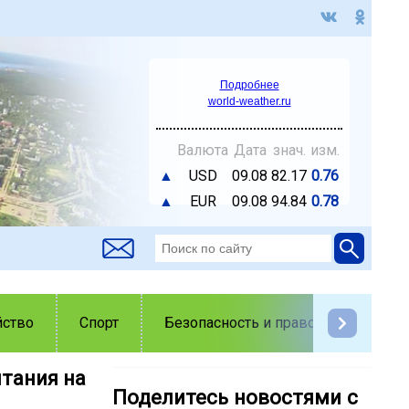
Подробнее
world-weather.ru
Валюта
Дата
знач.
изм.
▲
USD
09.08
82.17
0.76
▲
EUR
09.08
94.84
0.78
йство
Спорт
Безопасность и правопорядок
тания на
Поделитесь новостями с