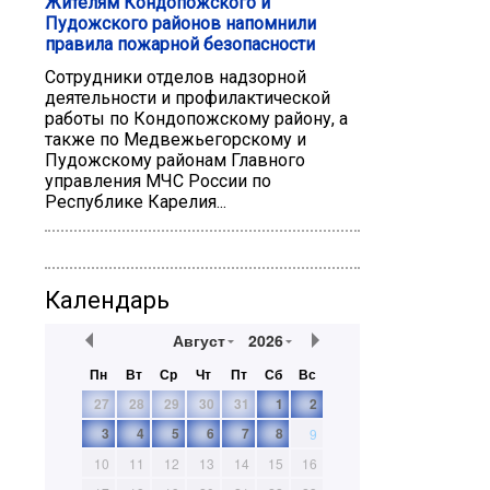
Жителям Кондопожского и
Пудожского районов напомнили
правила пожарной безопасности
Сотрудники отделов надзорной
деятельности и профилактической
работы по Кондопожскому району, а
также по Медвежьегорскому и
Пудожскому районам Главного
управления МЧС России по
Республике Карелия...
Календарь
Август
2026
Пн
Вт
Ср
Чт
Пт
Сб
Вс
27
28
29
30
31
1
2
3
4
5
6
7
8
9
10
11
12
13
14
15
16