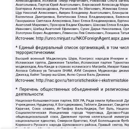
Александровна, Исламов Тимур Рифгатович, Романова Ольга Евгень
Анатольевна, Паутов Юрий Анатольевич, Верховский Александр Марк
Екатерина Александровна, Рачинский Ян Збигневич, Жемкова Елена 
Щур Николай Алексеевич, Аверин Владимир Анатольевич, Блинушов 
Валентина Дмитриевна, Вититинова Елена Владимировна, Баженов
Ганнушкина Светлана Алексеевна, Закс Елена Владимировна, Буртин
Анатолий Мариевич, Прохоров Вадим Юрьевич, Шахова Елена Владими
Иванович, Шабад Анатолий Ефимович, Сухих Дарья Николаевна, Орл
Золотухин Борис Андреевич, Левинсон Лев Семенович, Локшина Тать
Источник:
http://unro.minjust.ru/NKOForeignAgent.aspx
дан
* Единый федеральный список организаций, в том чис
террористическими:
Высший военный Маджлисуль Шура, Конгресс народов Ичкерии и Да
Исламская группа, Движение Талибан, Исламская партия Туркест
моджахедов, Аль-Каида в странах исламского Магриба, Имарат Кавка
Аллаха Субхану уа Тагьаля SHAM, АУМ Синрике, Муджахеды джамаа
Джихад, Хайят Тахрир аш-Шам, Ахлю Сунна Валь Джамаа
Источник:
http://nac.gov.ru/terroristicheskie-i-ekstremistskie
* Перечень общественных объединений и религиозных
деятельности:
Национал-большевистская партия, ВЕК РА, Рада земли Кубанской 
Учреждение, Нурджулар, К Богодержавию, Таблиги Джамаат, Свидете
Карачая, Союз славян, Ат-Такфир Валь-Хиджра, Пит Буль, Нацио
Социалистическая Инициатива города Череповца, Духовно-Родо
общенациональный союз, Движение против нелегальной иммиграц
национальное единство, Северное Братство, Клуб Болельщиков Фу
Коренного Русского народа Щелковского района, Правый сектор, Ук
Белый Крест, Misanthropic division, Религиозное объединение пос