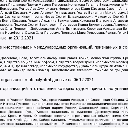
евна, Щаров Сергей Алексадрович, Цирульников Борис Альбертович, Халидо
ович, Пислакова-Паркер Марина Петровна, Кочеткова Татьяна Владимировна, Ч
Борисовна, Гудков Лев Дмитриевич, Илларионова Юлия Юрьевна, Саранг Анна
Андрей Юрьевич, Мосин Алексей Геннадьевич, Гефтер Валентин Михайлович,
а Светлана Куприяновна, Исаев Сергей Владимирович, Максимов Сергей Вл
а Елена Юрьевна, Гендель Людмила Залмановна, Кокорина Екатерина Алексее
ровна, Подузов Сергей Васильевич, Протасова Ирина Вячеславовна, Литинск
ов Олег Петрович, Добровольская Анна Дмитриевна, Королева Александра Ев
яна Иосифовна, Орлов Олег Петрович, Полякова Мара Федоровна, Резник Генри
ные на
23.12.2021
ле иностранных и международных организаций, признанных в с
гестана, База, Асбат аль-Ансар, Священная война, Исламская группа, Бра
ана, Общество социальных реформ, Общество возрождения исламского насле
з, АБТО, Правый сектор, Исламское государство, Джабха аль-Нусра ли-Ахль а
та Ат-Тавхида Валь-Джихад, Чистопольский Джамаат, Рохнамо ба суи давлат
-organizacii-i-materialy.html
данные на
06.12.2021
 организаций в отношении которых судом принято вступивше
Духовно Родовой Державы Русь, организация Асгардская Славянская Община,
ли Иеговы, Русское национальное единство, Национал-социалистическое обще
нал-социалистическая рабочая партия России, Славянский союз, Формат-
вая Держава Русь, Русское национальное единство, Древнерусской Ингл
ии, Кровь и Честь, О свободе совести и о религиозных объединениях, Ом
тбольного Клуба Динамо, Файзрахманисты, Мусульманская религиозная орган
раинская национальная ассамблея – Украинская народная самооборона, Укра
ледователей инглиизма, Народная Социальная Инициатива, TulaSkins, Этноп