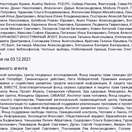
 Настоящее Время, Azatliq Radiosi, PCE/PC, Сибирь.Реалии, Фактограф, Север
ягин Денис Николаевич, Апахончич Дарья Александровна, Medusa Project, П
етровна, Чуракова Ольга Владимировна, Железнова Мария Михайловна, Лукьян
й Илья Дмитриевич, Апухтина Юлия Владимировна, Постернак Алексей Евгеньев
рина Николаевна, Шлейнов Роман Юрьевич, Анин Роман Александрович, Вел
оника Вячеславовна, Карезина Инна Павловна, Кузьмина Людмила Гавриловна
ов Михаил Сергеевич, Пискунов Сергей Евгеньевич, Ковин Виталий Сергеевич
алерьевич, Иванова София Юрьевна, Пигалкин Илья Валерьевич, Петров Алексе
а, ЖУРНАЛИСТ-ИНОСТРАННЫЙ АГЕНТ, Вольтская Татьяна Анатольевна, Клепиков
авета Дмитриевна, Соловьева Елена Анатольевна, Арапова Галина Юрьевна, П
иа, РС-Балт, Заговора Максим Александрович, Ветошкина Валерия Валерьевна
ский союз библиофилов, Честные выборы, Нобелевский призыв, Еланчик Олег
а
е на
03.12.2021
нного агента:
ой культуры, Центр гендерных исследований, Фонд защиты прав граждан Шта
 Петербург, Гуманитарное действие, Лига Избирателей, Правовая инициат
держки и содействия развитию средств массовой информации, В защиту п
ий, ВМЕСТЕ, Благотворительный фонд охраны здоровья и защиты прав граж
, центр Анна, Проект Апрель, Самарская губерния, Эра здоровья, Мемориал,
я группа, Женщины Евразии, СИБАЛЬТ, Институт прав человека, Фонд защиты 
льного партнерства, Пермский региональный правозащитный центр, Граждан
лининграде по административной поддержке реализации программ и проекто
 Прав Средств Массовой Информации, Институт развития прессы - Сибирь, Ча
, Фонд поддержки свободы прессы, Гражданский контроль, Человек и Закон, 
оды Информации, Экозащита!-Женсовет, Общественный вердикт, Евразийская а
 Вадимовна, Чанышева Лилия Айратовна, Сидорович Ольга Борисовна, Туровс
олаевич, Пивоваров Андрей Сергеевич, Дугин Сергей Георгиевич, Аверин В
вна, Шведов Григорий Сергеевич, Пономарев Лев Александрович, Созаев