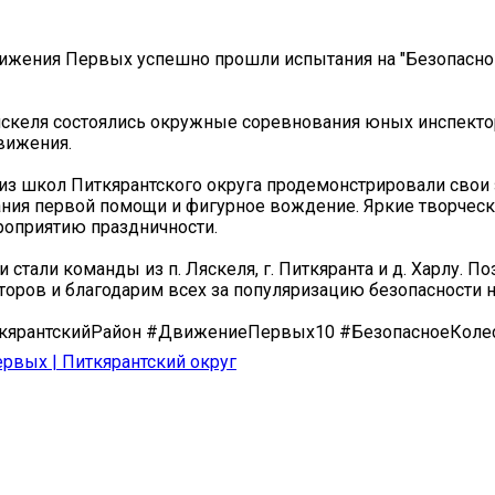
ижения Первых успешно прошли испытания на "Безопасно
Ляскеля состоялись окружные соревнования юных инспект
вижения.
из школ Питкярантского округа продемонстрировали свои
ния первой помощи и фигурное вождение. Яркие творческ
оприятию праздничности.
 стали команды из п. Ляскеля, г. Питкяранта и д. Харлу. П
оров и благодарим всех за популяризацию безопасности н
ярантскийРайон #ДвижениеПервых10 #БезопасноеКоле
вых | Питкярантский округ