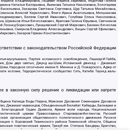
ва Марина Владимировна, Людевиг Марина Зариевна, Федотова Галина
уркина Наталья Валерьевна, Акимова Татьяна Николаевна, Золотарева
 Васильевна, Захарова Светлана Сергеевна, Щур Татьяна Михайловна,
 Симонов Алексей Кириллович, Флиге Ирина Анатольевна, Мельникова
адимирович, Беляев Сергей Иванович, Голубева Елена Николаевна,
вна, Шуманов Илья Вячеславович, Арапова Галина Юрьевна, Свечников
ий Леонид Борисович, Лукашевский Сергей Маркович, Бахмин Вячеслав
геньевна, Смирнов Владимир Александрович, Вицин Сергей Ефимович,
 Маркович, Захаров Герман Константинович
оответствии с законодательством Российской Федерации
тья-мусульмане, Партия исламского освобождения, Лашкар-И-Тайба,
дия, Дом двух святых, Джунд аш-Шам, Исламский джихад – Джамаат
ш-Шам, Народное ополчение имени К. Минина и Д. Пожарского, Аджр от
и исломи, Террористическое сообщество Сеть, Катиба Таухид валь-
е в законную силу решение о ликвидации или запрете
 Община Капища Веды Перуна, Мужская Духовная Семинария Духовное
ство, Джамаат мувахидов, Объединенный Вилайат Кабарды, Балкарии и
18, Благородный Орден Дьявола, Армия воли народа, Национальная
истической церкви Православных Староверов-Инглингов, Русский
ская организация общественного политического движения Русское
изация п. Боровский Тюменского района Тюменской области, Община
инская повстанческая армия, Тризуб им. Степана Бандеры, Братство,
олитическое объединение Русские, Русское национальное объединение