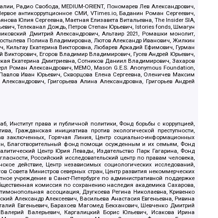
.Реалии, Радио Свобода, MEDIUM-ORIENT, Пономарев Лев Александрович,
ервое антикоррупционное СМИ, VTimes.io, Баданин Роман Сергеевич,
ова Юлия Сергеевна, Маетная Елизавета Витальевна, The Insider SIA,
ич, Телеканал Дождь, Петров Степан Юрьевич, Istories fonds, Шмагун
иковский Дмитрий Александрович, Альтаир 2021, Ромашки монолит,
, Костылева Полина Владимировна, Лютов Александр Иванович, Жилкин
, Кильтау Екатерина Викторовна, Любарев Аркадий Ефимович, Гурман
й Викторович, Егоров Владимир Владимирович, Гусев Андрей Юрьевич,
ская Екатерина Дмитриевна, Сотников Даниил Владимирович, Захаров
ерл Роман Александрович, МЕМО, Mason G.E.S. Anonymous Foundation,
, Павлов Иван Юрьевич, Скворцова Елена Сергеевна, Оленичев Максим
 Александрович, Григорьева Алина Александровна, Григорьев Андрей
б, Институт права и публичной политики, Фонд борьбы с коррупцией,
ива, Гражданская инициатива против экологической преступности,
рав заключенных, Горячая Линия, Центр социально-информационных
дан, Благотворительный фонд помощи осужденным и их семьям, Фонд
 Аналитический Центр Юрия Левады, Издательство Парк Гагарина, Фонд
гласности, Российский исследовательский центр по правам человека,
ское действие, Центр независимых социологических исследований,
в Совета Министров северных стран, Центр развития некоммерческих
стное учреждение в Санкт-Петербурге по административной поддержке
Общественная комиссия по сохранению наследия академика Сахарова,
нтимонопольная ассоциация, Дзугкоева Регина Николаевна, Кривенко
кий Александр Алексеевич, Васильева Анастасия Евгеньевна, Ривина
италий Евгеньевич, Барахоев Магомед Бекханович, Шевченко Дмитрий
 Валерий Валерьевич, Каргалицкий Борис Юльевич, Исакова Ирина