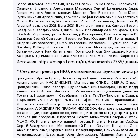
Голос Америки, Idel.Реалии, Кавказ.Реалии, Крым.Реалии, Телеканал
Савицкая Людмила Алексеевна, Маркелов Сергей Евгеньевич, Камал
Гликин Максим Александрович, Маняхин Петр Борисович, Ярош Юлия П
Рубин Михаил Аркадьевич, Гройсман Софья Романовна, Рождественски
Олеся Валентиновна, Мароховская Алеся Алексеевна, Долинина И
Главный редактор 2021, Вега 2021, Важные иноагенты, Каткова Вер
Владимир Владимирович, Жилинский Владимир Александрович, Тихон
Юрий Альбертович, Грезев Александр Викторович, Важенков Артем В
Смирнов Сергей Сергеевич, Верзилов Петр Юрьевич, ЗП, Зона прав
Андрей Вячеславович, Симонов Евгений Алексеевич, Сурначева Елиз
Stichting Bellingcat, Якутия – Наше Мнение, Москоу диджитал мед
Владимирович, Как бы инагент, Кочетков Игорь Викторович, Иркут
Валерьевич , Гималова Регина Эмилевна, Хисамова Регина Фаритовн
Источник:
https://minjust.gov.ru/ru/documents/7755/
данны
* Сведения реестра НКО, выполняющих функции иностра
Гражданин.Армия.Право, Нижегородский центр немецкой и европейск
Альянс врачей, НАСИЛИЮ.НЕТ, Мы против СПИДа, СВЕЧА, Открытый
Гражданский Союз, "Хасдей Ерушалаим" (Милосердие), Центр под
инициатив Действие, Институт глобализации и социальных движен
Тольятти, Новое время, Серебряная тайга, Так-Так-Так, центр Сова
содействия имени Андрея Рылькова, Сфера, Уральская правозащитна
Дальневосточный центр развития гражданских инициатив и социа
Сутяжник, АКАДЕМИЯ ПО ПРАВАМ ЧЕЛОВЕКА, Частное учреждение в Ка
организаций, Гражданское содействие, Интернешнл-Р, Центр Защиты
реализации программ и проектов Совета Министров Северных Стран
МЕМО. РУ, Институт региональной прессы, Институт Развития Своб
Сергей Владимирович, Милославский Павел Юрьевич, Шнырова Ольга
Анна Валерьевна, Бурдина Юлия Владимировна, Бойко Анатолий Ник
Александрович, Шарипков Олег Викторович, Мошель Ирина Ароно