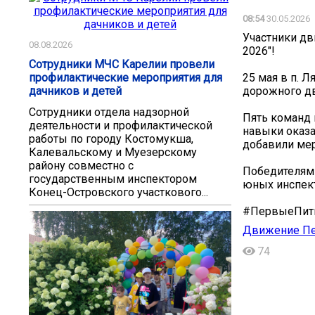
08:54
30.05.2026
Участники дв
08.08.2026
2026"!
Сотрудники МЧС Карелии провели
профилактические мероприятия для
25 мая в п. 
дачников и детей
дорожного д
Сотрудники отдела надзорной
Пять команд 
деятельности и профилактической
навыки оказа
работы по городу Костомукша,
добавили мер
Калевальскому и Муезерскому
району совместно с
Победителями
государственным инспектором
юных инспект
Конец-Островского участкового...
#ПервыеПитк
Движение Пер
74