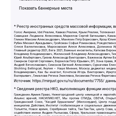
Показать баннерные места
* Реестр иностранных средств массовой информации, 
Голос Америки, Idel.Реалии, Кавказ.Реалии, Крым.Реалии, Телеканал
Савицкая Людмила Алексеевна, Маркелов Сергей Евгеньевич, Камал
Гликин Максим Александрович, Маняхин Петр Борисович, Ярош Юлия П
Рубин Михаил Аркадьевич, Гройсман Софья Романовна, Рождественски
Олеся Валентиновна, Мароховская Алеся Алексеевна, Долинина И
Главный редактор 2021, Вега 2021, Важные иноагенты, Каткова Вер
Владимир Владимирович, Жилинский Владимир Александрович, Тихон
Юрий Альбертович, Грезев Александр Викторович, Важенков Артем В
Смирнов Сергей Сергеевич, Верзилов Петр Юрьевич, ЗП, Зона прав
Андрей Вячеславович, Симонов Евгений Алексеевич, Сурначева Елиз
Stichting Bellingcat, Якутия – Наше Мнение, Москоу диджитал мед
Владимирович, Как бы инагент, Кочетков Игорь Викторович, Иркут
Валерьевич , Гималова Регина Эмилевна, Хисамова Регина Фаритовн
Источник:
https://minjust.gov.ru/ru/documents/7755/
данны
* Сведения реестра НКО, выполняющих функции иностра
Гражданин.Армия.Право, Нижегородский центр немецкой и европейск
Альянс врачей, НАСИЛИЮ.НЕТ, Мы против СПИДа, СВЕЧА, Открытый
Гражданский Союз, "Хасдей Ерушалаим" (Милосердие), Центр под
инициатив Действие, Институт глобализации и социальных движен
Тольятти, Новое время, Серебряная тайга, Так-Так-Так, центр Сова
содействия имени Андрея Рылькова, Сфера, Уральская правозащитна