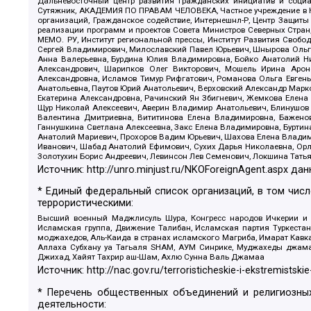
Дальневосточный центр развития гражданских инициатив и социа
Сутяжник, АКАДЕМИЯ ПО ПРАВАМ ЧЕЛОВЕКА, Частное учреждение в Ка
организаций, Гражданское содействие, Интернешнл-Р, Центр Защиты
реализации программ и проектов Совета Министров Северных Стран
МЕМО. РУ, Институт региональной прессы, Институт Развития Своб
Сергей Владимирович, Милославский Павел Юрьевич, Шнырова Ольга
Анна Валерьевна, Бурдина Юлия Владимировна, Бойко Анатолий Ник
Александрович, Шарипков Олег Викторович, Мошель Ирина Ароно
Александровна, Исламов Тимур Рифгатович, Романова Ольга Евгень
Анатольевна, Паутов Юрий Анатольевич, Верховский Александр Марк
Екатерина Александровна, Рачинский Ян Збигневич, Жемкова Елена 
Щур Николай Алексеевич, Аверин Владимир Анатольевич, Блинушов 
Валентина Дмитриевна, Вититинова Елена Владимировна, Баженов
Ганнушкина Светлана Алексеевна, Закс Елена Владимировна, Буртин
Анатолий Мариевич, Прохоров Вадим Юрьевич, Шахова Елена Владими
Иванович, Шабад Анатолий Ефимович, Сухих Дарья Николаевна, Орл
Золотухин Борис Андреевич, Левинсон Лев Семенович, Локшина Тать
Источник:
http://unro.minjust.ru/NKOForeignAgent.aspx
дан
* Единый федеральный список организаций, в том чис
террористическими:
Высший военный Маджлисуль Шура, Конгресс народов Ичкерии и Да
Исламская группа, Движение Талибан, Исламская партия Туркест
моджахедов, Аль-Каида в странах исламского Магриба, Имарат Кавка
Аллаха Субхану уа Тагьаля SHAM, АУМ Синрике, Муджахеды джамаа
Джихад, Хайят Тахрир аш-Шам, Ахлю Сунна Валь Джамаа
Источник:
http://nac.gov.ru/terroristicheskie-i-ekstremistskie
* Перечень общественных объединений и религиозных
деятельности: