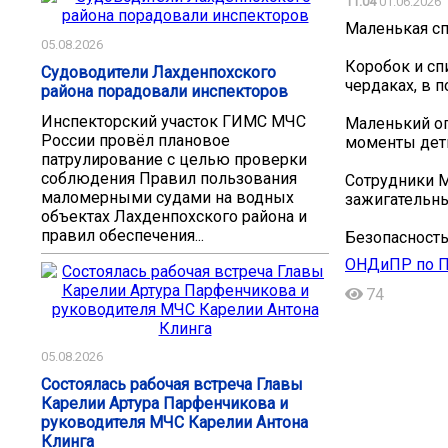
11:04
01.06.2026
Маленькая сп
05.08.2026
Коробок и сп
Судоводители Лахденпохского
чердаках, в п
района порадовали инспекторов
Инспекторский участок ГИМС МЧС
Маленький ог
России провёл плановое
моменты дети
патрулирование с целью проверки
соблюдения Правил пользования
Сотрудники М
маломерными судами на водных
зажигательны
объектах Лахденпохского района и
правил обеспечения...
Безопасность 
ОНДиПР по П
74
05.08.2026
Состоялась рабочая встреча Главы
Карелии Артура Парфенчикова и
руководителя МЧС Карелии Антона
Клинга