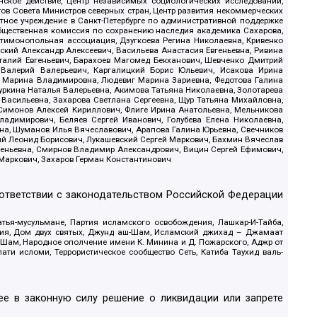
ское действие, Центр независимых социологических исследований,
в Совета Министров северных стран, Центр развития некоммерческих
стное учреждение в Санкт-Петербурге по административной поддержке
Общественная комиссия по сохранению наследия академика Сахарова,
нтимонопольная ассоциация, Дзугкоева Регина Николаевна, Кривенко
кий Александр Алексеевич, Васильева Анастасия Евгеньевна, Ривина
италий Евгеньевич, Барахоев Магомед Бекханович, Шевченко Дмитрий
 Валерий Валерьевич, Каргалицкий Борис Юльевич, Исакова Ирина
ва Марина Владимировна, Людевиг Марина Зариевна, Федотова Галина
уркина Наталья Валерьевна, Акимова Татьяна Николаевна, Золотарева
 Васильевна, Захарова Светлана Сергеевна, Щур Татьяна Михайловна,
 Симонов Алексей Кириллович, Флиге Ирина Анатольевна, Мельникова
адимирович, Беляев Сергей Иванович, Голубева Елена Николаевна,
вна, Шуманов Илья Вячеславович, Арапова Галина Юрьевна, Свечников
ий Леонид Борисович, Лукашевский Сергей Маркович, Бахмин Вячеслав
геньевна, Смирнов Владимир Александрович, Вицин Сергей Ефимович,
 Маркович, Захаров Герман Константинович
оответствии с законодательством Российской Федерации
тья-мусульмане, Партия исламского освобождения, Лашкар-И-Тайба,
дия, Дом двух святых, Джунд аш-Шам, Исламский джихад – Джамаат
ш-Шам, Народное ополчение имени К. Минина и Д. Пожарского, Аджр от
и исломи, Террористическое сообщество Сеть, Катиба Таухид валь-
е в законную силу решение о ликвидации или запрете