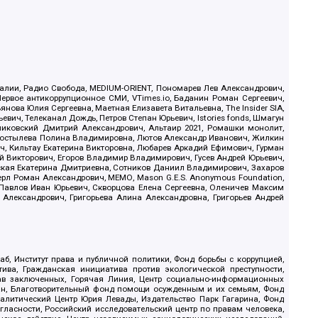
.Реалии, Радио Свобода, MEDIUM-ORIENT, Пономарев Лев Александрович,
ервое антикоррупционное СМИ, VTimes.io, Баданин Роман Сергеевич,
ова Юлия Сергеевна, Маетная Елизавета Витальевна, The Insider SIA,
ич, Телеканал Дождь, Петров Степан Юрьевич, Istories fonds, Шмагун
иковский Дмитрий Александрович, Альтаир 2021, Ромашки монолит,
, Костылева Полина Владимировна, Лютов Александр Иванович, Жилкин
, Кильтау Екатерина Викторовна, Любарев Аркадий Ефимович, Гурман
й Викторович, Егоров Владимир Владимирович, Гусев Андрей Юрьевич,
ская Екатерина Дмитриевна, Сотников Даниил Владимирович, Захаров
ерл Роман Александрович, МЕМО, Mason G.E.S. Anonymous Foundation,
, Павлов Иван Юрьевич, Скворцова Елена Сергеевна, Оленичев Максим
 Александрович, Григорьева Алина Александровна, Григорьев Андрей
б, Институт права и публичной политики, Фонд борьбы с коррупцией,
ива, Гражданская инициатива против экологической преступности,
рав заключенных, Горячая Линия, Центр социально-информационных
дан, Благотворительный фонд помощи осужденным и их семьям, Фонд
 Аналитический Центр Юрия Левады, Издательство Парк Гагарина, Фонд
гласности, Российский исследовательский центр по правам человека,