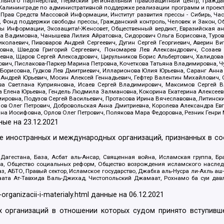
льного партнерства, Пермский региональный правозащитный центр, Граждан
лининграде по административной поддержке реализации программ и проекто
 Прав Средств Массовой Информации, Институт развития прессы - Сибирь, Ча
, Фонд поддержки свободы прессы, Гражданский контроль, Человек и Закон, 
оды Информации, Экозащита!-Женсовет, Общественный вердикт, Евразийская а
 Вадимовна, Чанышева Лилия Айратовна, Сидорович Ольга Борисовна, Туровс
олаевич, Пивоваров Андрей Сергеевич, Дугин Сергей Георгиевич, Аверин В
вна, Шведов Григорий Сергеевич, Пономарев Лев Александрович, Созаев
евна, Щаров Сергей Алексадрович, Цирульников Борис Альбертович, Халидо
ович, Пислакова-Паркер Марина Петровна, Кочеткова Татьяна Владимировна, Ч
Борисовна, Гудков Лев Дмитриевич, Илларионова Юлия Юрьевна, Саранг Анна
Андрей Юрьевич, Мосин Алексей Геннадьевич, Гефтер Валентин Михайлович,
а Светлана Куприяновна, Исаев Сергей Владимирович, Максимов Сергей Вл
а Елена Юрьевна, Гендель Людмила Залмановна, Кокорина Екатерина Алексее
ровна, Подузов Сергей Васильевич, Протасова Ирина Вячеславовна, Литинск
ов Олег Петрович, Добровольская Анна Дмитриевна, Королева Александра Ев
яна Иосифовна, Орлов Олег Петрович, Полякова Мара Федоровна, Резник Генри
ные на
23.12.2021
ле иностранных и международных организаций, признанных в с
гестана, База, Асбат аль-Ансар, Священная война, Исламская группа, Бра
ана, Общество социальных реформ, Общество возрождения исламского насле
з, АБТО, Правый сектор, Исламское государство, Джабха аль-Нусра ли-Ахль а
та Ат-Тавхида Валь-Джихад, Чистопольский Джамаат, Рохнамо ба суи давлат
-organizacii-i-materialy.html
данные на
06.12.2021
 организаций в отношении которых судом принято вступивше