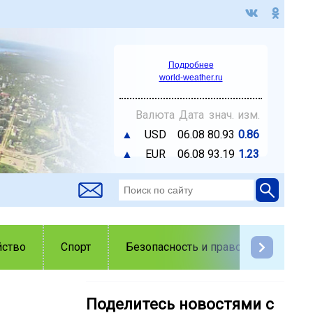
Подробнее
world-weather.ru
Валюта
Дата
знач.
изм.
▲
USD
06.08
80.93
0.86
▲
EUR
06.08
93.19
1.23
йство
Спорт
Безопасность и правопорядок
Поделитесь новостями с