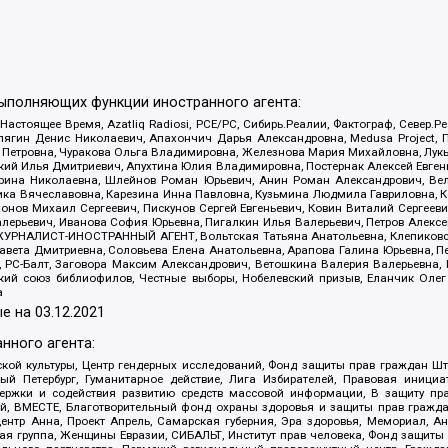
выполняющих функции иностранного агента:
 Настоящее Время, Azatliq Radiosi, PCE/PC, Сибирь.Реалии, Фактограф, Север
ягин Денис Николаевич, Апахончич Дарья Александровна, Medusa Project, П
етровна, Чуракова Ольга Владимировна, Железнова Мария Михайловна, Лукьян
й Илья Дмитриевич, Апухтина Юлия Владимировна, Постернак Алексей Евгеньев
рина Николаевна, Шлейнов Роман Юрьевич, Анин Роман Александрович, Вел
оника Вячеславовна, Карезина Инна Павловна, Кузьмина Людмила Гавриловна
ов Михаил Сергеевич, Пискунов Сергей Евгеньевич, Ковин Виталий Сергеевич
алерьевич, Иванова София Юрьевна, Пигалкин Илья Валерьевич, Петров Алексе
а, ЖУРНАЛИСТ-ИНОСТРАННЫЙ АГЕНТ, Вольтская Татьяна Анатольевна, Клепиков
авета Дмитриевна, Соловьева Елена Анатольевна, Арапова Галина Юрьевна, П
иа, РС-Балт, Заговора Максим Александрович, Ветошкина Валерия Валерьевна
ский союз библиофилов, Честные выборы, Нобелевский призыв, Еланчик Олег
а
е на
03.12.2021
нного агента:
ой культуры, Центр гендерных исследований, Фонд защиты прав граждан Шта
 Петербург, Гуманитарное действие, Лига Избирателей, Правовая инициат
держки и содействия развитию средств массовой информации, В защиту п
ий, ВМЕСТЕ, Благотворительный фонд охраны здоровья и защиты прав граж
, центр Анна, Проект Апрель, Самарская губерния, Эра здоровья, Мемориал,
я группа, Женщины Евразии, СИБАЛЬТ, Институт прав человека, Фонд защиты 