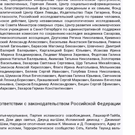
рав заключенных, Горячая Линия, Центр социально-информационных
дан, Благотворительный фонд помощи осужденным и их семьям, Фонд
 Аналитический Центр Юрия Левады, Издательство Парк Гагарина, Фонд
гласности, Российский исследовательский центр по правам человека,
ское действие, Центр независимых социологических исследований,
в Совета Министров северных стран, Центр развития некоммерческих
стное учреждение в Санкт-Петербурге по административной поддержке
Общественная комиссия по сохранению наследия академика Сахарова,
нтимонопольная ассоциация, Дзугкоева Регина Николаевна, Кривенко
кий Александр Алексеевич, Васильева Анастасия Евгеньевна, Ривина
италий Евгеньевич, Барахоев Магомед Бекханович, Шевченко Дмитрий
 Валерий Валерьевич, Каргалицкий Борис Юльевич, Исакова Ирина
ва Марина Владимировна, Людевиг Марина Зариевна, Федотова Галина
уркина Наталья Валерьевна, Акимова Татьяна Николаевна, Золотарева
 Васильевна, Захарова Светлана Сергеевна, Щур Татьяна Михайловна,
 Симонов Алексей Кириллович, Флиге Ирина Анатольевна, Мельникова
адимирович, Беляев Сергей Иванович, Голубева Елена Николаевна,
вна, Шуманов Илья Вячеславович, Арапова Галина Юрьевна, Свечников
ий Леонид Борисович, Лукашевский Сергей Маркович, Бахмин Вячеслав
геньевна, Смирнов Владимир Александрович, Вицин Сергей Ефимович,
 Маркович, Захаров Герман Константинович
оответствии с законодательством Российской Федерации
тья-мусульмане, Партия исламского освобождения, Лашкар-И-Тайба,
дия, Дом двух святых, Джунд аш-Шам, Исламский джихад – Джамаат
ш-Шам, Народное ополчение имени К. Минина и Д. Пожарского, Аджр от
и исломи, Террористическое сообщество Сеть, Катиба Таухид валь-