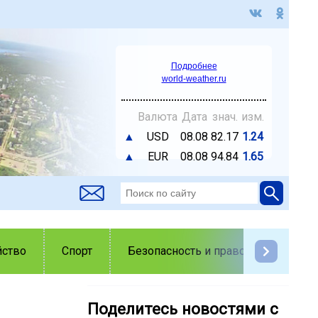
Подробнее
world-weather.ru
Валюта
Дата
знач.
изм.
▲
USD
08.08
82.17
1.24
▲
EUR
08.08
94.84
1.65
йство
Спорт
Безопасность и правопорядок
Поделитесь новостями с