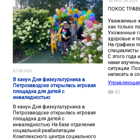
10:10
01.06.2026
ПОКОС ТРАВ
Уважаемые ж
как только п
Ухоженные г
здоровье и п
На графики п
специалисты
С этого года
нами изучены
ситуации. По
07.08.2026
написать в с
В канун Дня физкультурника в
Управляющая
Петрозаводске открылась игровая
площадка для детей с
45
инвалидностью
В канун Дня физкультурника в
Петрозаводске открылась игровая
площадка для детей с
инвалидностью На базе отделения
социальной реабилитации
Комплексного центра социального