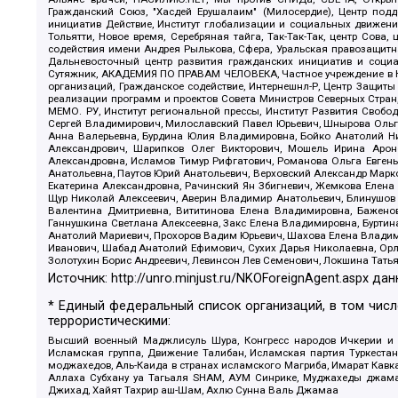
Гражданский Союз, "Хасдей Ерушалаим" (Милосердие), Центр под
инициатив Действие, Институт глобализации и социальных движен
Тольятти, Новое время, Серебряная тайга, Так-Так-Так, центр Сова
содействия имени Андрея Рылькова, Сфера, Уральская правозащитна
Дальневосточный центр развития гражданских инициатив и социа
Сутяжник, АКАДЕМИЯ ПО ПРАВАМ ЧЕЛОВЕКА, Частное учреждение в Ка
организаций, Гражданское содействие, Интернешнл-Р, Центр Защиты
реализации программ и проектов Совета Министров Северных Стран
МЕМО. РУ, Институт региональной прессы, Институт Развития Своб
Сергей Владимирович, Милославский Павел Юрьевич, Шнырова Ольга
Анна Валерьевна, Бурдина Юлия Владимировна, Бойко Анатолий Ник
Александрович, Шарипков Олег Викторович, Мошель Ирина Ароно
Александровна, Исламов Тимур Рифгатович, Романова Ольга Евгень
Анатольевна, Паутов Юрий Анатольевич, Верховский Александр Марк
Екатерина Александровна, Рачинский Ян Збигневич, Жемкова Елена 
Щур Николай Алексеевич, Аверин Владимир Анатольевич, Блинушов 
Валентина Дмитриевна, Вититинова Елена Владимировна, Баженов
Ганнушкина Светлана Алексеевна, Закс Елена Владимировна, Буртин
Анатолий Мариевич, Прохоров Вадим Юрьевич, Шахова Елена Владими
Иванович, Шабад Анатолий Ефимович, Сухих Дарья Николаевна, Орл
Золотухин Борис Андреевич, Левинсон Лев Семенович, Локшина Тать
Источник:
http://unro.minjust.ru/NKOForeignAgent.aspx
дан
* Единый федеральный список организаций, в том чис
террористическими:
Высший военный Маджлисуль Шура, Конгресс народов Ичкерии и Да
Исламская группа, Движение Талибан, Исламская партия Туркест
моджахедов, Аль-Каида в странах исламского Магриба, Имарат Кавка
Аллаха Субхану уа Тагьаля SHAM, АУМ Синрике, Муджахеды джамаа
Джихад, Хайят Тахрир аш-Шам, Ахлю Сунна Валь Джамаа