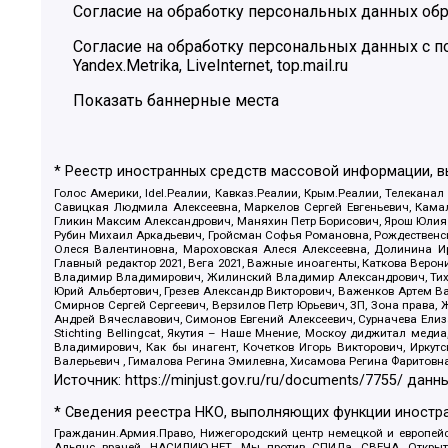
Согласие на обработку персональных данных обр
Согласие на обработку персональных данных с
Yandex.Metrika, LiveInternet, top.mail.ru
Показать баннерные места
* Реестр иностранных средств массовой информации, 
Голос Америки, Idel.Реалии, Кавказ.Реалии, Крым.Реалии, Телеканал
Савицкая Людмила Алексеевна, Маркелов Сергей Евгеньевич, Камал
Гликин Максим Александрович, Маняхин Петр Борисович, Ярош Юлия П
Рубин Михаил Аркадьевич, Гройсман Софья Романовна, Рождественски
Олеся Валентиновна, Мароховская Алеся Алексеевна, Долинина И
Главный редактор 2021, Вега 2021, Важные иноагенты, Каткова Вер
Владимир Владимирович, Жилинский Владимир Александрович, Тихон
Юрий Альбертович, Грезев Александр Викторович, Важенков Артем В
Смирнов Сергей Сергеевич, Верзилов Петр Юрьевич, ЗП, Зона прав
Андрей Вячеславович, Симонов Евгений Алексеевич, Сурначева Елиз
Stichting Bellingcat, Якутия – Наше Мнение, Москоу диджитал мед
Владимирович, Как бы инагент, Кочетков Игорь Викторович, Иркут
Валерьевич , Гималова Регина Эмилевна, Хисамова Регина Фаритовн
Источник:
https://minjust.gov.ru/ru/documents/7755/
данны
* Сведения реестра НКО, выполняющих функции иностра
Гражданин.Армия.Право, Нижегородский центр немецкой и европейск
Альянс врачей, НАСИЛИЮ.НЕТ, Мы против СПИДа, СВЕЧА, Открытый