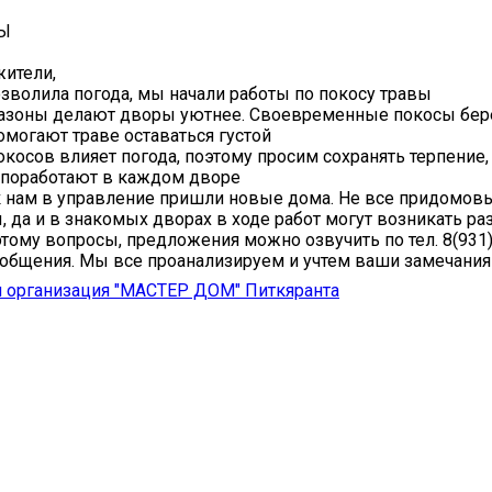
Ы
ители,
озволила погода, мы начали работы по покосу травы
азоны делают дворы уютнее. Своевременные покосы бер
омогают траве оставаться густой
окосов влияет погода, поэтому просим сохранять терпение
 поработают в каждом дворе
 к нам в управление пришли новые дома. Не все придомов
, да и в знакомых дворах в ходе работ могут возникать р
этому вопросы, предложения можно озвучить по тел. 8(931
ообщения. Мы все проанализируем и учтем ваши замечания
 организация "МАСТЕР ДОМ" Питкяранта