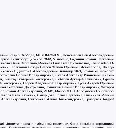
.Реалии, Радио Свобода, MEDIUM-ORIENT, Пономарев Лев Александрович,
ервое антикоррупционное СМИ, VTimes.io, Баданин Роман Сергеевич,
ова Юлия Сергеевна, Маетная Елизавета Витальевна, The Insider SIA,
ич, Телеканал Дождь, Петров Степан Юрьевич, Istories fonds, Шмагун
иковский Дмитрий Александрович, Альтаир 2021, Ромашки монолит,
, Костылева Полина Владимировна, Лютов Александр Иванович, Жилкин
, Кильтау Екатерина Викторовна, Любарев Аркадий Ефимович, Гурман
й Викторович, Егоров Владимир Владимирович, Гусев Андрей Юрьевич,
ская Екатерина Дмитриевна, Сотников Даниил Владимирович, Захаров
ерл Роман Александрович, МЕМО, Mason G.E.S. Anonymous Foundation,
, Павлов Иван Юрьевич, Скворцова Елена Сергеевна, Оленичев Максим
 Александрович, Григорьева Алина Александровна, Григорьев Андрей
б, Институт права и публичной политики, Фонд борьбы с коррупцией,
ива, Гражданская инициатива против экологической преступности,