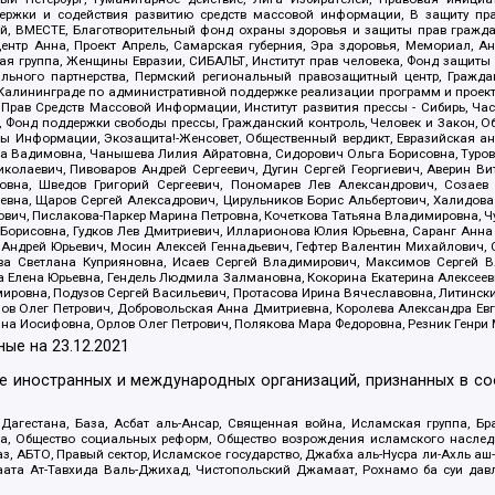
держки и содействия развитию средств массовой информации, В защиту п
ий, ВМЕСТЕ, Благотворительный фонд охраны здоровья и защиты прав граж
, центр Анна, Проект Апрель, Самарская губерния, Эра здоровья, Мемориал,
я группа, Женщины Евразии, СИБАЛЬТ, Институт прав человека, Фонд защиты 
льного партнерства, Пермский региональный правозащитный центр, Граждан
лининграде по административной поддержке реализации программ и проекто
 Прав Средств Массовой Информации, Институт развития прессы - Сибирь, Ча
, Фонд поддержки свободы прессы, Гражданский контроль, Человек и Закон, 
оды Информации, Экозащита!-Женсовет, Общественный вердикт, Евразийская а
 Вадимовна, Чанышева Лилия Айратовна, Сидорович Ольга Борисовна, Туровс
олаевич, Пивоваров Андрей Сергеевич, Дугин Сергей Георгиевич, Аверин В
вна, Шведов Григорий Сергеевич, Пономарев Лев Александрович, Созаев
евна, Щаров Сергей Алексадрович, Цирульников Борис Альбертович, Халидо
ович, Пислакова-Паркер Марина Петровна, Кочеткова Татьяна Владимировна, Ч
Борисовна, Гудков Лев Дмитриевич, Илларионова Юлия Юрьевна, Саранг Анна
Андрей Юрьевич, Мосин Алексей Геннадьевич, Гефтер Валентин Михайлович,
а Светлана Куприяновна, Исаев Сергей Владимирович, Максимов Сергей Вл
а Елена Юрьевна, Гендель Людмила Залмановна, Кокорина Екатерина Алексее
ровна, Подузов Сергей Васильевич, Протасова Ирина Вячеславовна, Литинск
ов Олег Петрович, Добровольская Анна Дмитриевна, Королева Александра Ев
яна Иосифовна, Орлов Олег Петрович, Полякова Мара Федоровна, Резник Генри
ные на
23.12.2021
ле иностранных и международных организаций, признанных в с
гестана, База, Асбат аль-Ансар, Священная война, Исламская группа, Бра
ана, Общество социальных реформ, Общество возрождения исламского насле
з, АБТО, Правый сектор, Исламское государство, Джабха аль-Нусра ли-Ахль а
та Ат-Тавхида Валь-Джихад, Чистопольский Джамаат, Рохнамо ба суи давлат