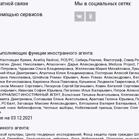
атной связи
Мы в социальных сетях:
 помощью сервисов
выполняющих функции иностранного агента:
 Настоящее Время, Azatliq Radiosi, PCE/PC, Сибирь.Реалии, Фактограф, Север
ягин Денис Николаевич, Апахончич Дарья Александровна, Medusa Project, П
етровна, Чуракова Ольга Владимировна, Железнова Мария Михайловна, Лукьян
й Илья Дмитриевич, Апухтина Юлия Владимировна, Постернак Алексей Евгеньев
рина Николаевна, Шлейнов Роман Юрьевич, Анин Роман Александрович, Вел
оника Вячеславовна, Карезина Инна Павловна, Кузьмина Людмила Гавриловна
ов Михаил Сергеевич, Пискунов Сергей Евгеньевич, Ковин Виталий Сергеевич
алерьевич, Иванова София Юрьевна, Пигалкин Илья Валерьевич, Петров Алексе
а, ЖУРНАЛИСТ-ИНОСТРАННЫЙ АГЕНТ, Вольтская Татьяна Анатольевна, Клепиков
авета Дмитриевна, Соловьева Елена Анатольевна, Арапова Галина Юрьевна, П
иа, РС-Балт, Заговора Максим Александрович, Ветошкина Валерия Валерьевна
ский союз библиофилов, Честные выборы, Нобелевский призыв, Еланчик Олег
а
е на
03.12.2021
нного агента:
ой культуры, Центр гендерных исследований, Фонд защиты прав граждан Шта
 Петербург, Гуманитарное действие, Лига Избирателей, Правовая инициат