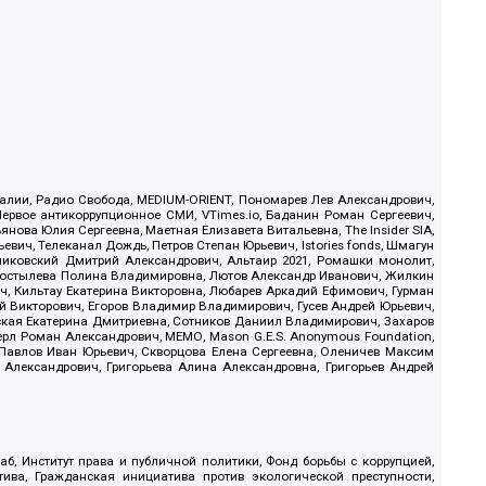
.Реалии, Радио Свобода, MEDIUM-ORIENT, Пономарев Лев Александрович,
ервое антикоррупционное СМИ, VTimes.io, Баданин Роман Сергеевич,
ова Юлия Сергеевна, Маетная Елизавета Витальевна, The Insider SIA,
ич, Телеканал Дождь, Петров Степан Юрьевич, Istories fonds, Шмагун
иковский Дмитрий Александрович, Альтаир 2021, Ромашки монолит,
, Костылева Полина Владимировна, Лютов Александр Иванович, Жилкин
, Кильтау Екатерина Викторовна, Любарев Аркадий Ефимович, Гурман
й Викторович, Егоров Владимир Владимирович, Гусев Андрей Юрьевич,
ская Екатерина Дмитриевна, Сотников Даниил Владимирович, Захаров
ерл Роман Александрович, МЕМО, Mason G.E.S. Anonymous Foundation,
, Павлов Иван Юрьевич, Скворцова Елена Сергеевна, Оленичев Максим
 Александрович, Григорьева Алина Александровна, Григорьев Андрей
б, Институт права и публичной политики, Фонд борьбы с коррупцией,
ива, Гражданская инициатива против экологической преступности,