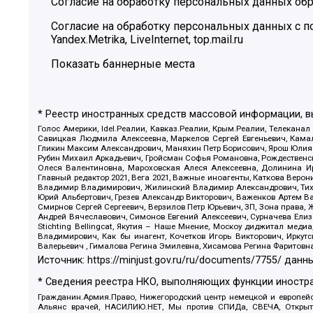
Согласие на обработку персональных данных обр
Согласие на обработку персональных данных с
Yandex.Metrika, LiveInternet, top.mail.ru
Показать баннерные места
* Реестр иностранных средств массовой информации, 
Голос Америки, Idel.Реалии, Кавказ.Реалии, Крым.Реалии, Телеканал
Савицкая Людмила Алексеевна, Маркелов Сергей Евгеньевич, Камал
Гликин Максим Александрович, Маняхин Петр Борисович, Ярош Юлия П
Рубин Михаил Аркадьевич, Гройсман Софья Романовна, Рождественски
Олеся Валентиновна, Мароховская Алеся Алексеевна, Долинина И
Главный редактор 2021, Вега 2021, Важные иноагенты, Каткова Вер
Владимир Владимирович, Жилинский Владимир Александрович, Тихон
Юрий Альбертович, Грезев Александр Викторович, Важенков Артем В
Смирнов Сергей Сергеевич, Верзилов Петр Юрьевич, ЗП, Зона прав
Андрей Вячеславович, Симонов Евгений Алексеевич, Сурначева Елиз
Stichting Bellingcat, Якутия – Наше Мнение, Москоу диджитал мед
Владимирович, Как бы инагент, Кочетков Игорь Викторович, Иркут
Валерьевич , Гималова Регина Эмилевна, Хисамова Регина Фаритовн
Источник:
https://minjust.gov.ru/ru/documents/7755/
данны
* Сведения реестра НКО, выполняющих функции иностра
Гражданин.Армия.Право, Нижегородский центр немецкой и европейск
Альянс врачей, НАСИЛИЮ.НЕТ, Мы против СПИДа, СВЕЧА, Открытый