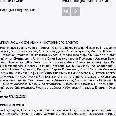
атной связи
Мы в социальных сетях:
 помощью сервисов
выполняющих функции иностранного агента:
 Настоящее Время, Azatliq Radiosi, PCE/PC, Сибирь.Реалии, Фактограф, Север
ягин Денис Николаевич, Апахончич Дарья Александровна, Medusa Project, П
етровна, Чуракова Ольга Владимировна, Железнова Мария Михайловна, Лукьян
й Илья Дмитриевич, Апухтина Юлия Владимировна, Постернак Алексей Евгеньев
рина Николаевна, Шлейнов Роман Юрьевич, Анин Роман Александрович, Вел
оника Вячеславовна, Карезина Инна Павловна, Кузьмина Людмила Гавриловна
ов Михаил Сергеевич, Пискунов Сергей Евгеньевич, Ковин Виталий Сергеевич
алерьевич, Иванова София Юрьевна, Пигалкин Илья Валерьевич, Петров Алексе
а, ЖУРНАЛИСТ-ИНОСТРАННЫЙ АГЕНТ, Вольтская Татьяна Анатольевна, Клепиков
авета Дмитриевна, Соловьева Елена Анатольевна, Арапова Галина Юрьевна, П
иа, РС-Балт, Заговора Максим Александрович, Ветошкина Валерия Валерьевна
ский союз библиофилов, Честные выборы, Нобелевский призыв, Еланчик Олег
а
е на
03.12.2021
нного агента:
ой культуры, Центр гендерных исследований, Фонд защиты прав граждан Шта
 Петербург, Гуманитарное действие, Лига Избирателей, Правовая инициат