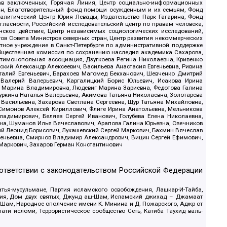
рав заключенных, Горячая Линия, Центр социально-информационных
дан, Благотворительный фонд помощи осужденным и их семьям, Фонд
 Аналитический Центр Юрия Левады, Издательство Парк Гагарина, Фонд
гласности, Российский исследовательский центр по правам человека,
ское действие, Центр независимых социологических исследований,
в Совета Министров северных стран, Центр развития некоммерческих
стное учреждение в Санкт-Петербурге по административной поддержке
Общественная комиссия по сохранению наследия академика Сахарова,
нтимонопольная ассоциация, Дзугкоева Регина Николаевна, Кривенко
кий Александр Алексеевич, Васильева Анастасия Евгеньевна, Ривина
италий Евгеньевич, Барахоев Магомед Бекханович, Шевченко Дмитрий
 Валерий Валерьевич, Каргалицкий Борис Юльевич, Исакова Ирина
ва Марина Владимировна, Людевиг Марина Зариевна, Федотова Галина
уркина Наталья Валерьевна, Акимова Татьяна Николаевна, Золотарева
 Васильевна, Захарова Светлана Сергеевна, Щур Татьяна Михайловна,
 Симонов Алексей Кириллович, Флиге Ирина Анатольевна, Мельникова
адимирович, Беляев Сергей Иванович, Голубева Елена Николаевна,
вна, Шуманов Илья Вячеславович, Арапова Галина Юрьевна, Свечников
ий Леонид Борисович, Лукашевский Сергей Маркович, Бахмин Вячеслав
геньевна, Смирнов Владимир Александрович, Вицин Сергей Ефимович,
 Маркович, Захаров Герман Константинович
оответствии с законодательством Российской Федерации
тья-мусульмане, Партия исламского освобождения, Лашкар-И-Тайба,
дия, Дом двух святых, Джунд аш-Шам, Исламский джихад – Джамаат
ш-Шам, Народное ополчение имени К. Минина и Д. Пожарского, Аджр от
и исломи, Террористическое сообщество Сеть, Катиба Таухид валь-