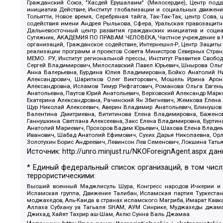
Гражданский Союз, "Хасдей Ерушалаим" (Милосердие), Центр под
инициатив Действие, Институт глобализации и социальных движен
Тольятти, Новое время, Серебряная тайга, Так-Так-Так, центр Сова
содействия имени Андрея Рылькова, Сфера, Уральская правозащитна
Дальневосточный центр развития гражданских инициатив и социа
Сутяжник, АКАДЕМИЯ ПО ПРАВАМ ЧЕЛОВЕКА, Частное учреждение в Ка
организаций, Гражданское содействие, Интернешнл-Р, Центр Защиты
реализации программ и проектов Совета Министров Северных Стран
МЕМО. РУ, Институт региональной прессы, Институт Развития Своб
Сергей Владимирович, Милославский Павел Юрьевич, Шнырова Ольга
Анна Валерьевна, Бурдина Юлия Владимировна, Бойко Анатолий Ник
Александрович, Шарипков Олег Викторович, Мошель Ирина Ароно
Александровна, Исламов Тимур Рифгатович, Романова Ольга Евгень
Анатольевна, Паутов Юрий Анатольевич, Верховский Александр Марк
Екатерина Александровна, Рачинский Ян Збигневич, Жемкова Елена 
Щур Николай Алексеевич, Аверин Владимир Анатольевич, Блинушов 
Валентина Дмитриевна, Вититинова Елена Владимировна, Баженов
Ганнушкина Светлана Алексеевна, Закс Елена Владимировна, Буртин
Анатолий Мариевич, Прохоров Вадим Юрьевич, Шахова Елена Владими
Иванович, Шабад Анатолий Ефимович, Сухих Дарья Николаевна, Орл
Золотухин Борис Андреевич, Левинсон Лев Семенович, Локшина Тать
Источник:
http://unro.minjust.ru/NKOForeignAgent.aspx
дан
* Единый федеральный список организаций, в том чис
террористическими:
Высший военный Маджлисуль Шура, Конгресс народов Ичкерии и Да
Исламская группа, Движение Талибан, Исламская партия Туркест
моджахедов, Аль-Каида в странах исламского Магриба, Имарат Кавка
Аллаха Субхану уа Тагьаля SHAM, АУМ Синрике, Муджахеды джамаа
Джихад, Хайят Тахрир аш-Шам, Ахлю Сунна Валь Джамаа