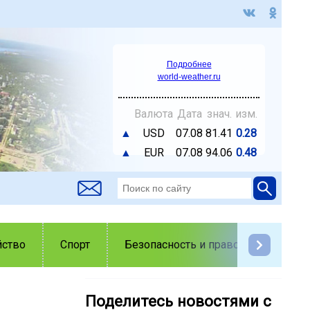
Подробнее
world-weather.ru
Валюта
Дата
знач.
изм.
▲
USD
07.08
81.41
0.28
▲
EUR
07.08
94.06
0.48
йство
Спорт
Безопасность и правопорядок
Поделитесь новостями с