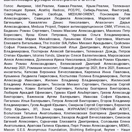
Голос Америки, Idel.Реалии, Кавказ.Реалии, Крым.Реалии, Телеканал
Настоящее Время, Azatliq Radiosi, PCE/PC, Сибирь.Реалии, Фактограф,
Север.Реалии, Радио Свобода, MEDIUM-ORIENT, Пономарев Лев
Александрович, Савицкая Людмила Алексеевна, Маркелов Сергей
Евгеньевич, Камалягин Денис Николаевич, Апахончич Дарья
Александровна, Medusa Project, Первое антикоррупционное СМИ, VTimes.io,
Баданин Роман Сергеевич, Гликин Максим Александрович, Маняхин Петр
Борисович, Ярош Юлия Петровна, Чуракова Ольга Владимировна,
Железнова Мария Михайловна, Лукьянова Юлия Сергеевна, Маетная
Елизавета Витальевна, The Insider SIA, Рубин Михаил Аркадьевич, Гройсман
Софья Романовна, Рождественский Илья Дмитриевич, Апухтина Юлия
Владимировна, Постернак Алексей Евгеньевич, Телеканал Дождь, Петров
Степан Юрьевич, Istories fonds, Шмагун Олеся Валентиновна, Мароховская
Алеся Алексеевна, Долинина Ирина Николаевна, Шлейнов Роман Юрьевич,
Анин Роман Александрович, Великовский Дмитрий Александрович,
Альтаир 2021, Ромашки монолит, Главный редактор 2021, Вега 2021, Важные
иноагенты, Каткова Вероника Вячеславовна, Карезина Инна Павловна,
Кузьмина Людмила Гавриловна, Костылева Полина Владимировна, Лютов
Александр Иванович, Жилкин Владимир Владимирович, Жилинский
Владимир Александрович, Тихонов Михаил Сергеевич, Пискунов Сергей
Евгеньевич, Ковин Виталий Сергеевич, Кильтау Екатерина Викторовна,
Любарев Аркадий Ефимович, Гурман Юрий Альбертович, Грезев Александр
Викторович, Важенков Артем Валерьевич, Иванова София Юрьевна,
Пигалкин Илья Валерьевич, Петров Алексей Викторович, Егоров Владимир
Владимирович, Гусев Андрей Юрьевич, Смирнов Сергей Сергеевич, Верзилов
Петр Юрьевич, ЗП, Зона права, ЖУРНАЛИСТ-ИНОСТРАННЫЙ АГЕНТ,
Вольтская Татьяна Анатольевна, Клепиковская Екатерина Дмитриевна,
Сотников Даниил Владимирович, Захаров Андрей Вячеславович, Симонов
Евгений Алексеевич, Сурначева Елизавета Дмитриевна, Соловьева Елена
Анатольевна, Арапова Галина Юрьевна, Перл Роман Александрович, МЕМО,
Mason G.E.S. Anonymous Foundation, Stichting Bellingcat, Якутия – Наше