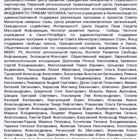
партнерства, Пермский региональный правозащитный центр, Гражданское
действие, Центр независимых социологических исследований, Сутяжник,
АКАДЕМИЯ ПО ПРАВАМ ЧЕЛОВЕКА, Частное учреждение в Калининграде по
административной поддержке реализации программ и проектов Совета
Министров северных стран, Центр развития некоммерческих организаций,
Гражданское содействие, Интернешнл-Р, Центр Защиты Прав Средств
Массовой Информации, Институт развития прессы - Сибирь, Частное
учреждение в Санкт-Петербурге по административной поддержке
реализации программ и проектов Совета Министров Северных Стран, Фонд
поддержки свободы прессы, Гражданский контроль, Человек и Закон,
Общественная комиссия по сохранению наследия академика Сахарова,
МЕМО. РУ, Институт региональной прессы, Институт Развития Свободы
Информации, Экозащита!-Женсовет, Общественный вердикт, Евразийская
антимонопольная ассоциация, Дзугкоева Регина Николаевна, Кривенко
Сергей Владимирович, Милославский Павел Юрьевич, Шнырова Ольга
Вадимовна, Чанышева Лилия Айратовна, Сидорович Ольга Борисовна,
Туровский Александр Алексеевич, Васильева Анастасия Евгеньевна, Ривина
Анна Валерьевна, Бурдина Юлия Владимировна, Бойко Анатолий
Николаевич, Пивоваров Андрей Сергеевич, Дугин Сергей Георгиевич, Аверин
Виталий Евгеньевич, Барахоев Магомед Бекханович, Шевченко Дмитрий
Александрович, Шарипков Олег Викторович, Мошель Ирина Ароновна,
Шведов Григорий Сергеевич, Пономарев Лев Александрович, Созаев
Валерий Валерьевич, Каргалицкий Борис Юльевич, Исакова Ирина
Александровна, Исламов Тимур Рифгатович, Романова Ольга Евгеньевна,
Щаров Сергей Алексадрович, Цирульников Борис Альбертович, Халидова
Марина Владимировна, Людевиг Марина Зариевна, Федотова Галина
Анатольевна, Паутов Юрий Анатольевич, Верховский Александр Маркович,
Пислакова-Паркер Марина Петровна, Кочеткова Татьяна Владимировна,
Чуркина Наталья Валерьевна, Акимова Татьяна Николаевна, Золотарева
Екатерина Александровна, Рачинский Ян Збигневич, Жемкова Елена
Борисовна, Гудков Лев Дмитриевич, Илларионова Юлия Юрьевна, Саранг
Анна Васильевна, Захарова Светлана Сергеевна, Щур Татьяна Михайловна,