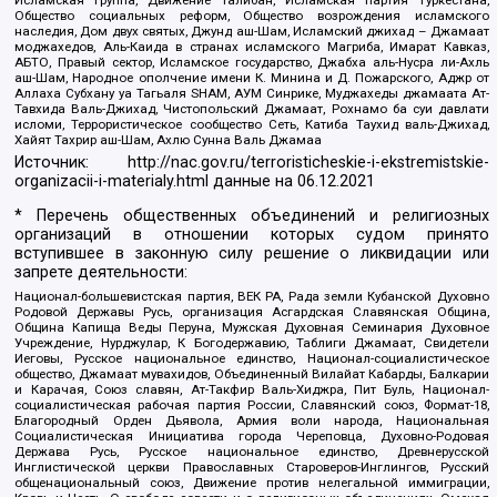
Исламская группа, Движение Талибан, Исламская партия Туркестана,
Общество социальных реформ, Общество возрождения исламского
наследия, Дом двух святых, Джунд аш-Шам, Исламский джихад – Джамаат
моджахедов, Аль-Каида в странах исламского Магриба, Имарат Кавказ,
АБТО, Правый сектор, Исламское государство, Джабха аль-Нусра ли-Ахль
аш-Шам, Народное ополчение имени К. Минина и Д. Пожарского, Аджр от
Аллаха Субхану уа Тагьаля SHAM, АУМ Синрике, Муджахеды джамаата Ат-
Тавхида Валь-Джихад, Чистопольский Джамаат, Рохнамо ба суи давлати
исломи, Террористическое сообщество Сеть, Катиба Таухид валь-Джихад,
Хайят Тахрир аш-Шам, Ахлю Сунна Валь Джамаа
Источник:
http://nac.gov.ru/terroristicheskie-i-ekstremistskie-
organizacii-i-materialy.html
данные на
06.12.2021
* Перечень общественных объединений и религиозных
организаций в отношении которых судом принято
вступившее в законную силу решение о ликвидации или
запрете деятельности:
Национал-большевистская партия, ВЕК РА, Рада земли Кубанской Духовно
Родовой Державы Русь, организация Асгардская Славянская Община,
Община Капища Веды Перуна, Мужская Духовная Семинария Духовное
Учреждение, Нурджулар, К Богодержавию, Таблиги Джамаат, Свидетели
Иеговы, Русское национальное единство, Национал-социалистическое
общество, Джамаат мувахидов, Объединенный Вилайат Кабарды, Балкарии
и Карачая, Союз славян, Ат-Такфир Валь-Хиджра, Пит Буль, Национал-
социалистическая рабочая партия России, Славянский союз, Формат-18,
Благородный Орден Дьявола, Армия воли народа, Национальная
Социалистическая Инициатива города Череповца, Духовно-Родовая
Держава Русь, Русское национальное единство, Древнерусской
Инглистической церкви Православных Староверов-Инглингов, Русский
общенациональный союз, Движение против нелегальной иммиграции,