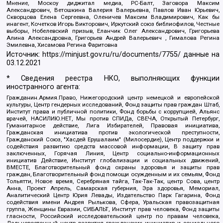
Мнение, Москоу диджитал медиа, РС-Балт, Заговора Максим
Александрович, Ветошкина Валерия Валерьевна, Павлов Иван Юрьевич,
Скворцова Елена Сергеевна, Оленичев Максим Владимирович, Как бы
инагент, Кочетков Игорь Викторович, Иркутский союз библиофилов, Честные
выборы, Нобелевский призыв, Еланчик Олег Александрович, Григорьева
Алина Александровна, Григорьев Андрей Валерьевич , Гималова Регина
Эмилевна, Хисамова Регина Фаритовна
Источник:
https://minjust.gov.ru/ru/documents/7755/
данные на
03.12.2021
* Сведения реестра НКО, выполняющих функции
иностранного агента:
Гражданин.Армия.Право, Нижегородский центр немецкой и европейской
культуры, Центр гендерных исследований, Фонд защиты прав граждан Штаб,
Институт права и публичной политики, Фонд борьбы с коррупцией, Альянс
врачей, НАСИЛИЮ.НЕТ, Мы против СПИДа, СВЕЧА, Открытый Петербург,
Гуманитарное действие, Лига Избирателей, Правовая инициатива,
Гражданская инициатива против экологической преступности,
Гражданский Союз, "Хасдей Ерушалаим" (Милосердие), Центр поддержки и
содействия развитию средств массовой информации, В защиту прав
заключенных, Горячая Линия, Центр социально-информационных
инициатив Действие, Институт глобализации и социальных движений,
ВМЕСТЕ, Благотворительный фонд охраны здоровья и защиты прав
граждан, Благотворительный фонд помощи осужденным и их семьям, Фонд
Тольятти, Новое время, Серебряная тайга, Так-Так-Так, центр Сова, центр
Анна, Проект Апрель, Самарская губерния, Эра здоровья, Мемориал,
Аналитический Центр Юрия Левады, Издательство Парк Гагарина, Фонд
содействия имени Андрея Рылькова, Сфера, Уральская правозащитная
группа, Женщины Евразии, СИБАЛЬТ, Институт прав человека, Фонд защиты
гласности, Российский исследовательский центр по правам человека,
Дальневосточный центр развития гражданских инициатив и социального