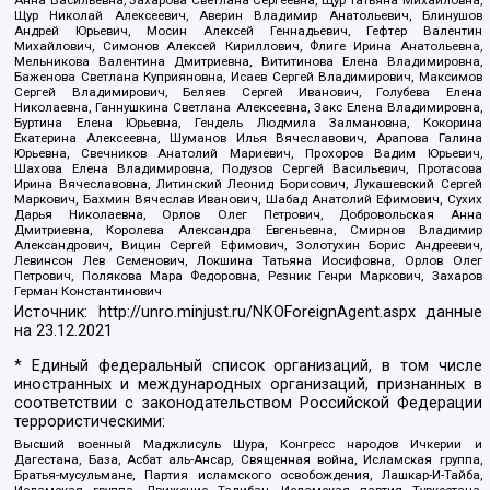
Щур Николай Алексеевич, Аверин Владимир Анатольевич, Блинушов
Андрей Юрьевич, Мосин Алексей Геннадьевич, Гефтер Валентин
Михайлович, Симонов Алексей Кириллович, Флиге Ирина Анатольевна,
Мельникова Валентина Дмитриевна, Вититинова Елена Владимировна,
Баженова Светлана Куприяновна, Исаев Сергей Владимирович, Максимов
Сергей Владимирович, Беляев Сергей Иванович, Голубева Елена
Николаевна, Ганнушкина Светлана Алексеевна, Закс Елена Владимировна,
Буртина Елена Юрьевна, Гендель Людмила Залмановна, Кокорина
Екатерина Алексеевна, Шуманов Илья Вячеславович, Арапова Галина
Юрьевна, Свечников Анатолий Мариевич, Прохоров Вадим Юрьевич,
Шахова Елена Владимировна, Подузов Сергей Васильевич, Протасова
Ирина Вячеславовна, Литинский Леонид Борисович, Лукашевский Сергей
Маркович, Бахмин Вячеслав Иванович, Шабад Анатолий Ефимович, Сухих
Дарья Николаевна, Орлов Олег Петрович, Добровольская Анна
Дмитриевна, Королева Александра Евгеньевна, Смирнов Владимир
Александрович, Вицин Сергей Ефимович, Золотухин Борис Андреевич,
Левинсон Лев Семенович, Локшина Татьяна Иосифовна, Орлов Олег
Петрович, Полякова Мара Федоровна, Резник Генри Маркович, Захаров
Герман Константинович
Источник:
http://unro.minjust.ru/NKOForeignAgent.aspx
данные
на
23.12.2021
* Единый федеральный список организаций, в том числе
иностранных и международных организаций, признанных в
соответствии с законодательством Российской Федерации
террористическими:
Высший военный Маджлисуль Шура, Конгресс народов Ичкерии и
Дагестана, База, Асбат аль-Ансар, Священная война, Исламская группа,
Братья-мусульмане, Партия исламского освобождения, Лашкар-И-Тайба,