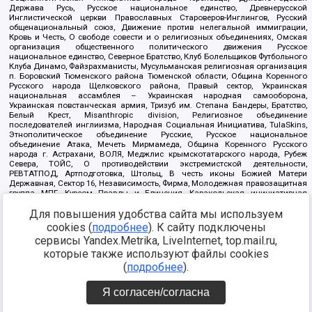
Держава Русь, Русское национальное единство, Древнерусской
Инглистической церкви Православных Староверов-Инглингов, Русский
общенациональный союз, Движение против нелегальной иммиграции,
Кровь и Честь, О свободе совести и о религиозных объединениях, Омская
организация общественного политического движения Русское
национальное единство, Северное Братство, Клуб Болельщиков Футбольного
Клуба Динамо, Файзрахманисты, Мусульманская религиозная организация
п. Боровский Тюменского района Тюменской области, Община Коренного
Русского народа Щелковского района, Правый сектор, Украинская
национальная ассамблея – Украинская народная самооборона,
Украинская повстанческая армия, Тризуб им. Степана Бандеры, Братство,
Белый Крест, Misanthropic division, Религиозное объединение
последователей инглиизма, Народная Социальная Инициатива, TulaSkins,
Этнополитическое объединение Русские, Русское национальное
объединение Атака, Мечеть Мирмамеда, Община Коренного Русского
народа г. Астрахани, ВОЛЯ, Меджлис крымскотатарского народа, Рубеж
Севера, ТОЙС, О противодействии экстремистской деятельности,
РЕВТАТПОД, Артподготовка, Штольц, В честь иконы Божией Матери
Державная, Сектор 16, Независимость, Фирма, Молодежная правозащитная
группа МПГ, Курсом Правды и Единения, Каракольская инициативная
группа, Автоград Крю, Союз Славянских Сил Руси, Алля-Аят,
Благотворительный пансионат Ак Умут, Русская республика Русь,
Для повышения удобства сайта мы используем
Арестантское уголовное единство, Башкорт, Нация и свобода, W.H.С., Фалунь
cookies (
подробнее
). К сайту подключены
Дафа, Иртыш Ultras, Русский Патриотический клуб-Новокузнецк/РПК,
сервисы Yandex.Metrika, LiveInternet, top.mail.ru,
Сибирский державный союз, Фонд борьбы с коррупцией, Фонд защиты прав
граждан, Штабы Навального, Совет граждан СССР Прикубанского округа г.
которые также используют файлы cookies
Краснодара
(
подробнее
).
Источник:
https://minjust.gov.ru/ru/documents/7822/
данные на
08.12.2021
Я согласен/согласна