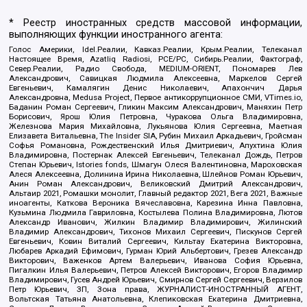
* Реестр иностранных средств массовой информации,
выполняющих функции иностранного агента:
Голос Америки, Idel.Реалии, Кавказ.Реалии, Крым.Реалии, Телеканал
Настоящее Время, Azatliq Radiosi, PCE/PC, Сибирь.Реалии, Фактограф,
Север.Реалии, Радио Свобода, MEDIUM-ORIENT, Пономарев Лев
Александрович, Савицкая Людмила Алексеевна, Маркелов Сергей
Евгеньевич, Камалягин Денис Николаевич, Апахончич Дарья
Александровна, Medusa Project, Первое антикоррупционное СМИ, VTimes.io,
Баданин Роман Сергеевич, Гликин Максим Александрович, Маняхин Петр
Борисович, Ярош Юлия Петровна, Чуракова Ольга Владимировна,
Железнова Мария Михайловна, Лукьянова Юлия Сергеевна, Маетная
Елизавета Витальевна, The Insider SIA, Рубин Михаил Аркадьевич, Гройсман
Софья Романовна, Рождественский Илья Дмитриевич, Апухтина Юлия
Владимировна, Постернак Алексей Евгеньевич, Телеканал Дождь, Петров
Степан Юрьевич, Istories fonds, Шмагун Олеся Валентиновна, Мароховская
Алеся Алексеевна, Долинина Ирина Николаевна, Шлейнов Роман Юрьевич,
Анин Роман Александрович, Великовский Дмитрий Александрович,
Альтаир 2021, Ромашки монолит, Главный редактор 2021, Вега 2021, Важные
иноагенты, Каткова Вероника Вячеславовна, Карезина Инна Павловна,
Кузьмина Людмила Гавриловна, Костылева Полина Владимировна, Лютов
Александр Иванович, Жилкин Владимир Владимирович, Жилинский
Владимир Александрович, Тихонов Михаил Сергеевич, Пискунов Сергей
Евгеньевич, Ковин Виталий Сергеевич, Кильтау Екатерина Викторовна,
Любарев Аркадий Ефимович, Гурман Юрий Альбертович, Грезев Александр
Викторович, Важенков Артем Валерьевич, Иванова София Юрьевна,
Пигалкин Илья Валерьевич, Петров Алексей Викторович, Егоров Владимир
Владимирович, Гусев Андрей Юрьевич, Смирнов Сергей Сергеевич, Верзилов
Петр Юрьевич, ЗП, Зона права, ЖУРНАЛИСТ-ИНОСТРАННЫЙ АГЕНТ,
Вольтская Татьяна Анатольевна, Клепиковская Екатерина Дмитриевна,