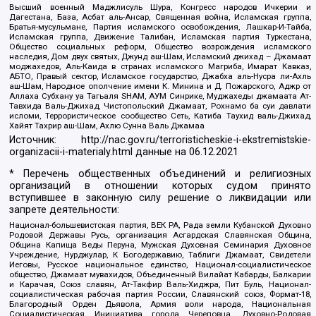
Высший военный Маджлисуль Шура, Конгресс народов Ичкерии и
Дагестана, База, Асбат аль-Ансар, Священная война, Исламская группа,
Братья-мусульмане, Партия исламского освобождения, Лашкар-И-Тайба,
Исламская группа, Движение Талибан, Исламская партия Туркестана,
Общество социальных реформ, Общество возрождения исламского
наследия, Дом двух святых, Джунд аш-Шам, Исламский джихад – Джамаат
моджахедов, Аль-Каида в странах исламского Магриба, Имарат Кавказ,
АБТО, Правый сектор, Исламское государство, Джабха аль-Нусра ли-Ахль
аш-Шам, Народное ополчение имени К. Минина и Д. Пожарского, Аджр от
Аллаха Субхану уа Тагьаля SHAM, АУМ Синрике, Муджахеды джамаата Ат-
Тавхида Валь-Джихад, Чистопольский Джамаат, Рохнамо ба суи давлати
исломи, Террористическое сообщество Сеть, Катиба Таухид валь-Джихад,
Хайят Тахрир аш-Шам, Ахлю Сунна Валь Джамаа
Источник:
http://nac.gov.ru/terroristicheskie-i-ekstremistskie-
organizacii-i-materialy.html
данные на
06.12.2021
* Перечень общественных объединений и религиозных
организаций в отношении которых судом принято
вступившее в законную силу решение о ликвидации или
запрете деятельности:
Национал-большевистская партия, ВЕК РА, Рада земли Кубанской Духовно
Родовой Державы Русь, организация Асгардская Славянская Община,
Община Капища Веды Перуна, Мужская Духовная Семинария Духовное
Учреждение, Нурджулар, К Богодержавию, Таблиги Джамаат, Свидетели
Иеговы, Русское национальное единство, Национал-социалистическое
общество, Джамаат мувахидов, Объединенный Вилайат Кабарды, Балкарии
и Карачая, Союз славян, Ат-Такфир Валь-Хиджра, Пит Буль, Национал-
социалистическая рабочая партия России, Славянский союз, Формат-18,
Благородный Орден Дьявола, Армия воли народа, Национальная
Социалистическая Инициатива города Череповца, Духовно-Родовая