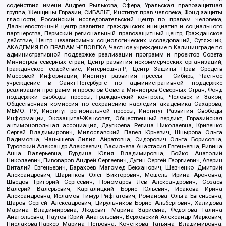
содействия имени Андрея Рылькова, Сфера, Уральская правозащитная
группа, Женщины Евразии, СИБАЛЬТ, Институт прав человека, Фонд защиты
гласности, Российский исследовательский центр по правам человека,
Дальневосточный центр развития гражданских инициатив и социального
партнерства, Пермский региональный правозащитный центр, Гражданское
действие, Центр независимых социологических исследований, Сутяжник,
АКАДЕМИЯ ПО ПРАВАМ ЧЕЛОВЕКА, Частное учреждение в Калининграде по
административной поддержке реализации программ и проектов Совета
Министров северных стран, Центр развития некоммерческих организаций,
Гражданское содействие, Интернешнл-Р, Центр Защиты Прав Средств
Массовой Информации, Институт развития прессы - Сибирь, Частное
учреждение в Санкт-Петербурге по административной поддержке
реализации программ и проектов Совета Министров Северных Стран, Фонд
поддержки свободы прессы, Гражданский контроль, Человек и Закон,
Общественная комиссия по сохранению наследия академика Сахарова,
МЕМО. РУ, Институт региональной прессы, Институт Развития Свободы
Информации, Экозащита!-Женсовет, Общественный вердикт, Евразийская
антимонопольная ассоциация, Дзугкоева Регина Николаевна, Кривенко
Сергей Владимирович, Милославский Павел Юрьевич, Шнырова Ольга
Вадимовна, Чанышева Лилия Айратовна, Сидорович Ольга Борисовна,
Туровский Александр Алексеевич, Васильева Анастасия Евгеньевна, Ривина
Анна Валерьевна, Бурдина Юлия Владимировна, Бойко Анатолий
Николаевич, Пивоваров Андрей Сергеевич, Дугин Сергей Георгиевич, Аверин
Виталий Евгеньевич, Барахоев Магомед Бекханович, Шевченко Дмитрий
Александрович, Шарипков Олег Викторович, Мошель Ирина Ароновна,
Шведов Григорий Сергеевич, Пономарев Лев Александрович, Созаев
Валерий Валерьевич, Каргалицкий Борис Юльевич, Исакова Ирина
Александровна, Исламов Тимур Рифгатович, Романова Ольга Евгеньевна,
Щаров Сергей Алексадрович, Цирульников Борис Альбертович, Халидова
Марина Владимировна, Людевиг Марина Зариевна, Федотова Галина
Анатольевна, Паутов Юрий Анатольевич, Верховский Александр Маркович,
Пислакова-Паркер Марина Петровна, Кочеткова Татьяна Владимировна,