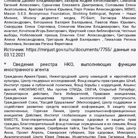
Сотников Даниил Владимирович, Захаров Андрей Вячеславович, Симонов
Евгений Алексеевич, Сурначева Елизавета Дмитриевна, Соловьева Елена
Анатольевна, Арапова Галина Юрьевна, Перл Роман Александрович, МЕМО,
Mason G.E.S. Anonymous Foundation, Stichting Bellingcat, Якутия – Наше
Мнение, Москоу диджитал медиа, РС-Балт, Заговора Максим
Александрович, Ветошкина Валерия Валерьевна, Павлов Иван Юрьевич,
Скворцова Елена Сергеевна, Оленичев Максим Владимирович, Как бы
инагент, Кочетков Игорь Викторович, Иркутский союз библиофилов, Честные
выборы, Нобелевский призыв, Еланчик Олег Александрович, Григорьева
Алина Александровна, Григорьев Андрей Валерьевич , Гималова Регина
Эмилевна, Хисамова Регина Фаритовна
Источник:
https://minjust.gov.ru/ru/documents/7755/
данные на
03.12.2021
* Сведения реестра НКО, выполняющих функции
иностранного агента:
Гражданин.Армия.Право, Нижегородский центр немецкой и европейской
культуры, Центр гендерных исследований, Фонд защиты прав граждан Штаб,
Институт права и публичной политики, Фонд борьбы с коррупцией, Альянс
врачей, НАСИЛИЮ.НЕТ, Мы против СПИДа, СВЕЧА, Открытый Петербург,
Гуманитарное действие, Лига Избирателей, Правовая инициатива,
Гражданская инициатива против экологической преступности,
Гражданский Союз, "Хасдей Ерушалаим" (Милосердие), Центр поддержки и
содействия развитию средств массовой информации, В защиту прав
заключенных, Горячая Линия, Центр социально-информационных
инициатив Действие, Институт глобализации и социальных движений,
ВМЕСТЕ, Благотворительный фонд охраны здоровья и защиты прав
граждан, Благотворительный фонд помощи осужденным и их семьям, Фонд
Тольятти, Новое время, Серебряная тайга, Так-Так-Так, центр Сова, центр
Анна, Проект Апрель, Самарская губерния, Эра здоровья, Мемориал,
Аналитический Центр Юрия Левады, Издательство Парк Гагарина, Фонд