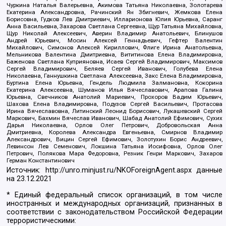
Чуркина Наталья Валерьевна, Акимова Татьяна Николаевна, Золотарева
Екатерина Александровна, Рачинский Ян Збигневич, Жемкова Елена
Борисовна, Гудков Лев Дмитриевич, Илларионова Юлия Юрьевна, Саранг
Анна Васильевна, Захарова Светлана Сергеевна, Щур Татьяна Михайловна,
Щур Николай Алексеевич, Аверин Владимир Анатольевич, Блинушов
Андрей Юрьевич, Мосин Алексей Геннадьевич, Гефтер Валентин
Михайлович, Симонов Алексей Кириллович, Флиге Ирина Анатольевна,
Мельникова Валентина Дмитриевна, Вититинова Елена Владимировна,
Баженова Светлана Куприяновна, Исаев Сергей Владимирович, Максимов
Сергей Владимирович, Беляев Сергей Иванович, Голубева Елена
Николаевна, Ганнушкина Светлана Алексеевна, Закс Елена Владимировна,
Буртина Елена Юрьевна, Гендель Людмила Залмановна, Кокорина
Екатерина Алексеевна, Шуманов Илья Вячеславович, Арапова Галина
Юрьевна, Свечников Анатолий Мариевич, Прохоров Вадим Юрьевич,
Шахова Елена Владимировна, Подузов Сергей Васильевич, Протасова
Ирина Вячеславовна, Литинский Леонид Борисович, Лукашевский Сергей
Маркович, Бахмин Вячеслав Иванович, Шабад Анатолий Ефимович, Сухих
Дарья Николаевна, Орлов Олег Петрович, Добровольская Анна
Дмитриевна, Королева Александра Евгеньевна, Смирнов Владимир
Александрович, Вицин Сергей Ефимович, Золотухин Борис Андреевич,
Левинсон Лев Семенович, Локшина Татьяна Иосифовна, Орлов Олег
Петрович, Полякова Мара Федоровна, Резник Генри Маркович, Захаров
Герман Константинович
Источник:
http://unro.minjust.ru/NKOForeignAgent.aspx
данные
на
23.12.2021
* Единый федеральный список организаций, в том числе
иностранных и международных организаций, признанных в
соответствии с законодательством Российской Федерации
террористическими: