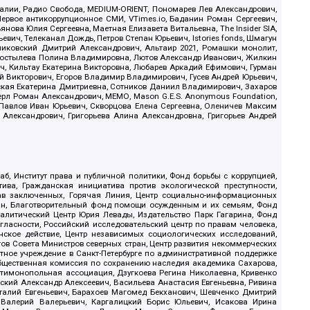
.Реалии, Радио Свобода, MEDIUM-ORIENT, Пономарев Лев Александрович,
ервое антикоррупционное СМИ, VTimes.io, Баданин Роман Сергеевич,
ова Юлия Сергеевна, Маетная Елизавета Витальевна, The Insider SIA,
ич, Телеканал Дождь, Петров Степан Юрьевич, Istories fonds, Шмагун
иковский Дмитрий Александрович, Альтаир 2021, Ромашки монолит,
, Костылева Полина Владимировна, Лютов Александр Иванович, Жилкин
, Кильтау Екатерина Викторовна, Любарев Аркадий Ефимович, Гурман
й Викторович, Егоров Владимир Владимирович, Гусев Андрей Юрьевич,
ская Екатерина Дмитриевна, Сотников Даниил Владимирович, Захаров
ерл Роман Александрович, МЕМО, Mason G.E.S. Anonymous Foundation,
, Павлов Иван Юрьевич, Скворцова Елена Сергеевна, Оленичев Максим
 Александрович, Григорьева Алина Александровна, Григорьев Андрей
б, Институт права и публичной политики, Фонд борьбы с коррупцией,
ива, Гражданская инициатива против экологической преступности,
рав заключенных, Горячая Линия, Центр социально-информационных
дан, Благотворительный фонд помощи осужденным и их семьям, Фонд
 Аналитический Центр Юрия Левады, Издательство Парк Гагарина, Фонд
гласности, Российский исследовательский центр по правам человека,
ское действие, Центр независимых социологических исследований,
в Совета Министров северных стран, Центр развития некоммерческих
стное учреждение в Санкт-Петербурге по административной поддержке
Общественная комиссия по сохранению наследия академика Сахарова,
нтимонопольная ассоциация, Дзугкоева Регина Николаевна, Кривенко
кий Александр Алексеевич, Васильева Анастасия Евгеньевна, Ривина
италий Евгеньевич, Барахоев Магомед Бекханович, Шевченко Дмитрий
 Валерий Валерьевич, Каргалицкий Борис Юльевич, Исакова Ирина