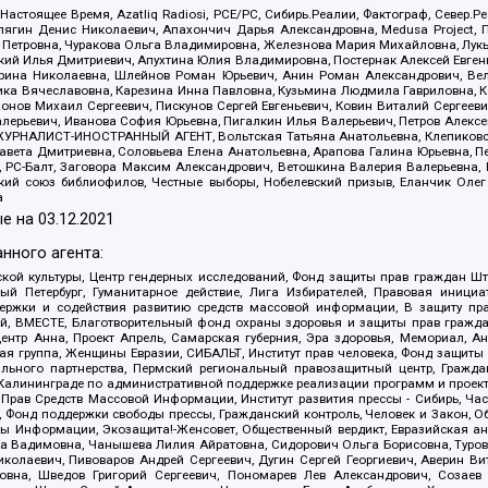
 Настоящее Время, Azatliq Radiosi, PCE/PC, Сибирь.Реалии, Фактограф, Север
ягин Денис Николаевич, Апахончич Дарья Александровна, Medusa Project, П
етровна, Чуракова Ольга Владимировна, Железнова Мария Михайловна, Лукьян
й Илья Дмитриевич, Апухтина Юлия Владимировна, Постернак Алексей Евгеньев
рина Николаевна, Шлейнов Роман Юрьевич, Анин Роман Александрович, Вел
оника Вячеславовна, Карезина Инна Павловна, Кузьмина Людмила Гавриловна
ов Михаил Сергеевич, Пискунов Сергей Евгеньевич, Ковин Виталий Сергеевич
алерьевич, Иванова София Юрьевна, Пигалкин Илья Валерьевич, Петров Алексе
а, ЖУРНАЛИСТ-ИНОСТРАННЫЙ АГЕНТ, Вольтская Татьяна Анатольевна, Клепиков
авета Дмитриевна, Соловьева Елена Анатольевна, Арапова Галина Юрьевна, П
иа, РС-Балт, Заговора Максим Александрович, Ветошкина Валерия Валерьевна
ский союз библиофилов, Честные выборы, Нобелевский призыв, Еланчик Олег
а
е на
03.12.2021
нного агента:
ой культуры, Центр гендерных исследований, Фонд защиты прав граждан Шта
 Петербург, Гуманитарное действие, Лига Избирателей, Правовая инициат
держки и содействия развитию средств массовой информации, В защиту п
ий, ВМЕСТЕ, Благотворительный фонд охраны здоровья и защиты прав граж
, центр Анна, Проект Апрель, Самарская губерния, Эра здоровья, Мемориал,
я группа, Женщины Евразии, СИБАЛЬТ, Институт прав человека, Фонд защиты 
льного партнерства, Пермский региональный правозащитный центр, Граждан
лининграде по административной поддержке реализации программ и проекто
 Прав Средств Массовой Информации, Институт развития прессы - Сибирь, Ча
, Фонд поддержки свободы прессы, Гражданский контроль, Человек и Закон, 
оды Информации, Экозащита!-Женсовет, Общественный вердикт, Евразийская а
 Вадимовна, Чанышева Лилия Айратовна, Сидорович Ольга Борисовна, Туровс
олаевич, Пивоваров Андрей Сергеевич, Дугин Сергей Георгиевич, Аверин В
вна, Шведов Григорий Сергеевич, Пономарев Лев Александрович, Созаев