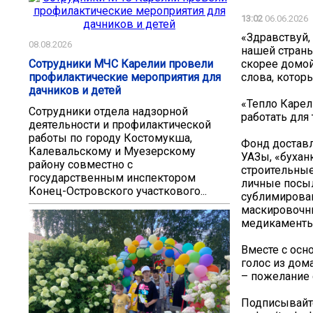
13:02
06.06.2026
«Здравствуй,
08.08.2026
нашей страны
Сотрудники МЧС Карелии провели
скорее домой
профилактические мероприятия для
слова, котор
дачников и детей
«Тепло Карел
Сотрудники отдела надзорной
работать для 
деятельности и профилактической
работы по городу Костомукша,
Фонд доставл
Калевальскому и Муезерскому
УАЗы, «бухан
району совместно с
строительны
государственным инспектором
личные посы
Конец-Островского участкового...
сублимирова
маскировочн
медикамент
Вместе с осн
голос из дома
– пожелание 
Подписывайте