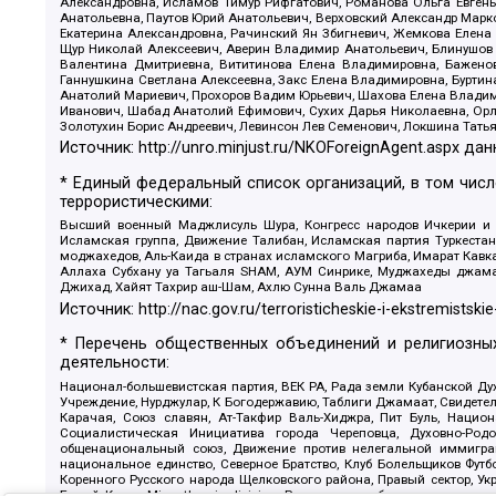
Александровна, Исламов Тимур Рифгатович, Романова Ольга Евгень
Анатольевна, Паутов Юрий Анатольевич, Верховский Александр Марк
Екатерина Александровна, Рачинский Ян Збигневич, Жемкова Елена 
Щур Николай Алексеевич, Аверин Владимир Анатольевич, Блинушов 
Валентина Дмитриевна, Вититинова Елена Владимировна, Баженов
Ганнушкина Светлана Алексеевна, Закс Елена Владимировна, Буртин
Анатолий Мариевич, Прохоров Вадим Юрьевич, Шахова Елена Владими
Иванович, Шабад Анатолий Ефимович, Сухих Дарья Николаевна, Орл
Золотухин Борис Андреевич, Левинсон Лев Семенович, Локшина Тать
Источник:
http://unro.minjust.ru/NKOForeignAgent.aspx
дан
* Единый федеральный список организаций, в том чис
террористическими:
Высший военный Маджлисуль Шура, Конгресс народов Ичкерии и Да
Исламская группа, Движение Талибан, Исламская партия Туркест
моджахедов, Аль-Каида в странах исламского Магриба, Имарат Кавка
Аллаха Субхану уа Тагьаля SHAM, АУМ Синрике, Муджахеды джамаа
Джихад, Хайят Тахрир аш-Шам, Ахлю Сунна Валь Джамаа
Источник:
http://nac.gov.ru/terroristicheskie-i-ekstremistskie
* Перечень общественных объединений и религиозных
деятельности:
Национал-большевистская партия, ВЕК РА, Рада земли Кубанской 
Учреждение, Нурджулар, К Богодержавию, Таблиги Джамаат, Свидете
Карачая, Союз славян, Ат-Такфир Валь-Хиджра, Пит Буль, Нацио
Социалистическая Инициатива города Череповца, Духовно-Родо
общенациональный союз, Движение против нелегальной иммиграц
национальное единство, Северное Братство, Клуб Болельщиков Фу
Коренного Русского народа Щелковского района, Правый сектор, Ук
Белый Крест, Misanthropic division, Религиозное объединение пос