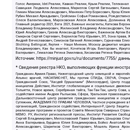
Голос Америки, Idel.Реалии, Кавказ.Реалии, Крым.Реалии, Телеканал
Савицкая Людмила Алексеевна, Маркелов Сергей Евгеньевич, Камал
Гликин Максим Александрович, Маняхин Петр Борисович, Ярош Юлия П
Рубин Михаил Аркадьевич, Гройсман Софья Романовна, Рождественски
Олеся Валентиновна, Мароховская Алеся Алексеевна, Долинина И
Главный редактор 2021, Вега 2021, Важные иноагенты, Каткова Вер
Владимир Владимирович, Жилинский Владимир Александрович, Тихон
Юрий Альбертович, Грезев Александр Викторович, Важенков Артем В
Смирнов Сергей Сергеевич, Верзилов Петр Юрьевич, ЗП, Зона прав
Андрей Вячеславович, Симонов Евгений Алексеевич, Сурначева Елиз
Stichting Bellingcat, Якутия – Наше Мнение, Москоу диджитал мед
Владимирович, Как бы инагент, Кочетков Игорь Викторович, Иркут
Валерьевич , Гималова Регина Эмилевна, Хисамова Регина Фаритовн
Источник:
https://minjust.gov.ru/ru/documents/7755/
данны
* Сведения реестра НКО, выполняющих функции иностра
Гражданин.Армия.Право, Нижегородский центр немецкой и европейск
Альянс врачей, НАСИЛИЮ.НЕТ, Мы против СПИДа, СВЕЧА, Открытый
Гражданский Союз, "Хасдей Ерушалаим" (Милосердие), Центр под
инициатив Действие, Институт глобализации и социальных движен
Тольятти, Новое время, Серебряная тайга, Так-Так-Так, центр Сова
содействия имени Андрея Рылькова, Сфера, Уральская правозащитна
Дальневосточный центр развития гражданских инициатив и социа
Сутяжник, АКАДЕМИЯ ПО ПРАВАМ ЧЕЛОВЕКА, Частное учреждение в Ка
организаций, Гражданское содействие, Интернешнл-Р, Центр Защиты
реализации программ и проектов Совета Министров Северных Стран
МЕМО. РУ, Институт региональной прессы, Институт Развития Своб
Сергей Владимирович, Милославский Павел Юрьевич, Шнырова Ольга
Анна Валерьевна, Бурдина Юлия Владимировна, Бойко Анатолий Ник
Александрович, Шарипков Олег Викторович, Мошель Ирина Ароно