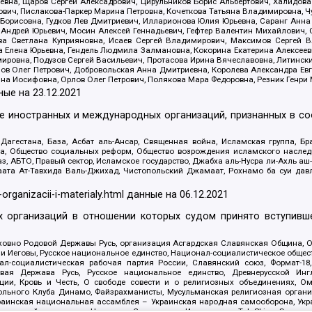
евна, Щаров Сергей Алексадрович, Цирульников Борис Альбертович, Халидо
ович, Пислакова-Паркер Марина Петровна, Кочеткова Татьяна Владимировна, Ч
Борисовна, Гудков Лев Дмитриевич, Илларионова Юлия Юрьевна, Саранг Анна
Андрей Юрьевич, Мосин Алексей Геннадьевич, Гефтер Валентин Михайлович,
а Светлана Куприяновна, Исаев Сергей Владимирович, Максимов Сергей Вл
а Елена Юрьевна, Гендель Людмила Залмановна, Кокорина Екатерина Алексее
ровна, Подузов Сергей Васильевич, Протасова Ирина Вячеславовна, Литинск
ов Олег Петрович, Добровольская Анна Дмитриевна, Королева Александра Ев
яна Иосифовна, Орлов Олег Петрович, Полякова Мара Федоровна, Резник Генри
ные на
23.12.2021
ле иностранных и международных организаций, признанных в с
гестана, База, Асбат аль-Ансар, Священная война, Исламская группа, Бра
ана, Общество социальных реформ, Общество возрождения исламского насле
з, АБТО, Правый сектор, Исламское государство, Джабха аль-Нусра ли-Ахль а
та Ат-Тавхида Валь-Джихад, Чистопольский Джамаат, Рохнамо ба суи давлат
-organizacii-i-materialy.html
данные на
06.12.2021
 организаций в отношении которых судом принято вступивше
Духовно Родовой Державы Русь, организация Асгардская Славянская Община,
ли Иеговы, Русское национальное единство, Национал-социалистическое обще
нал-социалистическая рабочая партия России, Славянский союз, Формат-
вая Держава Русь, Русское национальное единство, Древнерусской Ингл
ии, Кровь и Честь, О свободе совести и о религиозных объединениях, Ом
тбольного Клуба Динамо, Файзрахманисты, Мусульманская религиозная орган
раинская национальная ассамблея – Украинская народная самооборона, Укра
ледователей инглиизма, Народная Социальная Инициатива, TulaSkins, Этноп