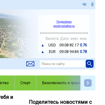
Подробнее
world-weather.ru
Валюта
Дата
знач.
изм.
▲
USD
09.08
82.17
0.76
▲
EUR
09.08
94.84
0.78
йство
Спорт
Безопасность и правопорядок
ебя и
Поделитесь новостями с