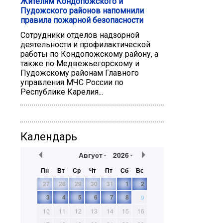
Жителям Кондопожского и
Пудожского районов напомнили
правила пожарной безопасности
Сотрудники отделов надзорной
деятельности и профилактической
работы по Кондопожскому району, а
также по Медвежьегорскому и
Пудожскому районам Главного
управления МЧС России по
Республике Карелия...
Календарь
Август
2026
Пн
Вт
Ср
Чт
Пт
Сб
Вс
27
28
29
30
31
1
2
3
4
5
6
7
8
9
10
11
12
13
14
15
16