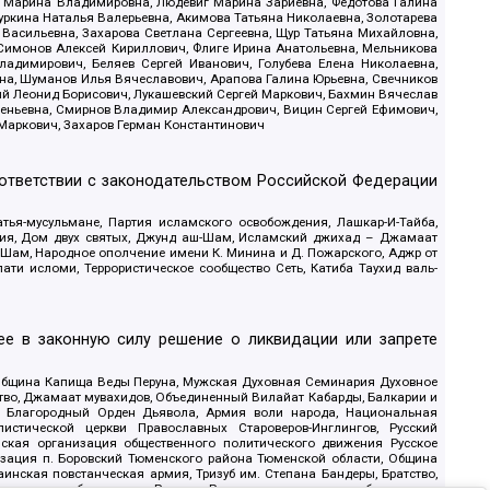
ва Марина Владимировна, Людевиг Марина Зариевна, Федотова Галина
уркина Наталья Валерьевна, Акимова Татьяна Николаевна, Золотарева
 Васильевна, Захарова Светлана Сергеевна, Щур Татьяна Михайловна,
 Симонов Алексей Кириллович, Флиге Ирина Анатольевна, Мельникова
адимирович, Беляев Сергей Иванович, Голубева Елена Николаевна,
вна, Шуманов Илья Вячеславович, Арапова Галина Юрьевна, Свечников
ий Леонид Борисович, Лукашевский Сергей Маркович, Бахмин Вячеслав
геньевна, Смирнов Владимир Александрович, Вицин Сергей Ефимович,
 Маркович, Захаров Герман Константинович
оответствии с законодательством Российской Федерации
тья-мусульмане, Партия исламского освобождения, Лашкар-И-Тайба,
дия, Дом двух святых, Джунд аш-Шам, Исламский джихад – Джамаат
ш-Шам, Народное ополчение имени К. Минина и Д. Пожарского, Аджр от
и исломи, Террористическое сообщество Сеть, Катиба Таухид валь-
е в законную силу решение о ликвидации или запрете
 Община Капища Веды Перуна, Мужская Духовная Семинария Духовное
ство, Джамаат мувахидов, Объединенный Вилайат Кабарды, Балкарии и
18, Благородный Орден Дьявола, Армия воли народа, Национальная
истической церкви Православных Староверов-Инглингов, Русский
ская организация общественного политического движения Русское
изация п. Боровский Тюменского района Тюменской области, Община
инская повстанческая армия, Тризуб им. Степана Бандеры, Братство,
олитическое объединение Русские, Русское национальное объединение