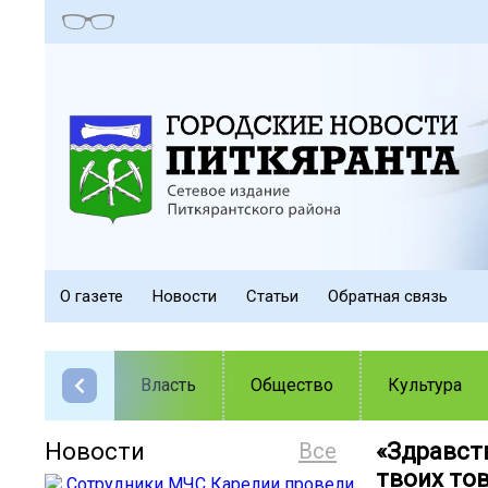
О газете
Новости
Статьи
Обратная связь
Власть
Общество
Культура
Новости
Все
«Здравств
твоих то