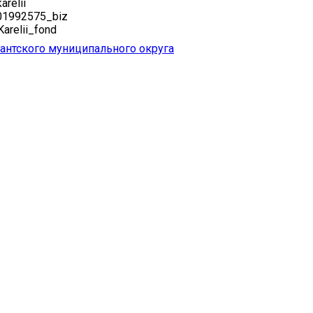
arelii
001992575_biz
Karelii_fond
антского муниципального округа