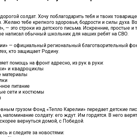
 дорогой солдат. Хочу поблагодарить тебя и твоих товарище
. Желаю тебе крепкого здоровья, бодрости и силы духа. В
», — это строки из детского письма. Искренние, простые и
ые написал обычный школьник для наших ребят на СВО.
ии» — официальный региональный благотворительный фонд
тех, кто защищает Родину.
яет помощь на фронт адресно, из рук в руки:
ки» и квадроциклы
е материалы
лки
нное питание
ые сети и костюмы
ы
овным грузом Фонд «Тепло Карелии» передает детские пись
, напоминание солдату: его ждут. Им гордятся. В него веря
скорее вернуться домой, с Победой.
сь и следите за новостями: