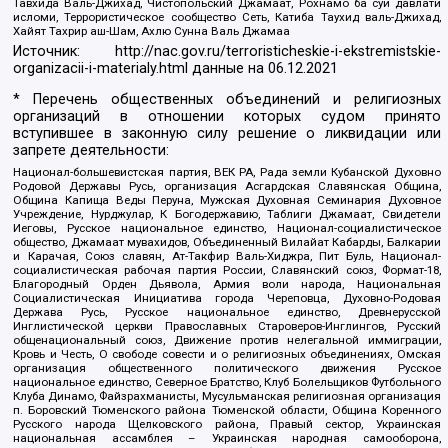
Тавхида Валь-Джихад, Чистопольский Джамаат, Рохнамо ба суи давлати
исломи, Террористическое сообщество Сеть, Катиба Таухид валь-Джихад,
Хайят Тахрир аш-Шам, Ахлю Сунна Валь Джамаа
Источник:
http://nac.gov.ru/terroristicheskie-i-ekstremistskie-
organizacii-i-materialy.html
данные на
06.12.2021
* Перечень общественных объединений и религиозных
организаций в отношении которых судом принято
вступившее в законную силу решение о ликвидации или
запрете деятельности:
Национал-большевистская партия, ВЕК РА, Рада земли Кубанской Духовно
Родовой Державы Русь, организация Асгардская Славянская Община,
Община Капища Веды Перуна, Мужская Духовная Семинария Духовное
Учреждение, Нурджулар, К Богодержавию, Таблиги Джамаат, Свидетели
Иеговы, Русское национальное единство, Национал-социалистическое
общество, Джамаат мувахидов, Объединенный Вилайат Кабарды, Балкарии
и Карачая, Союз славян, Ат-Такфир Валь-Хиджра, Пит Буль, Национал-
социалистическая рабочая партия России, Славянский союз, Формат-18,
Благородный Орден Дьявола, Армия воли народа, Национальная
Социалистическая Инициатива города Череповца, Духовно-Родовая
Держава Русь, Русское национальное единство, Древнерусской
Инглистической церкви Православных Староверов-Инглингов, Русский
общенациональный союз, Движение против нелегальной иммиграции,
Кровь и Честь, О свободе совести и о религиозных объединениях, Омская
организация общественного политического движения Русское
национальное единство, Северное Братство, Клуб Болельщиков Футбольного
Клуба Динамо, Файзрахманисты, Мусульманская религиозная организация
п. Боровский Тюменского района Тюменской области, Община Коренного
Русского народа Щелковского района, Правый сектор, Украинская
национальная ассамблея – Украинская народная самооборона,