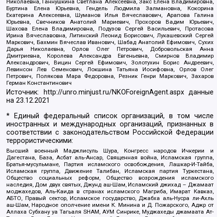
Николаевна, Ганнушкина Светлана Алексеевна, Закс Елена Владимировна,
Буртина Елена Юрьевна, Гендель Людмила Залмановна, Кокорина
Екатерина Алексеевна, Шуманов Илья Вячеславович, Арапова Галина
Юрьевна, Свечников Анатолий Мариевич, Прохоров Вадим Юрьевич,
Шахова Елена Владимировна, Подузов Сергей Васильевич, Протасова
Ирина Вячеславовна, Литинский Леонид Борисович, Лукашевский Сергей
Маркович, Бахмин Вячеслав Иванович, Шабад Анатолий Ефимович, Сухих
Дарья Николаевна, Орлов Олег Петрович, Добровольская Анна
Дмитриевна, Королева Александра Евгеньевна, Смирнов Владимир
Александрович, Вицин Сергей Ефимович, Золотухин Борис Андреевич,
Левинсон Лев Семенович, Локшина Татьяна Иосифовна, Орлов Олег
Петрович, Полякова Мара Федоровна, Резник Генри Маркович, Захаров
Герман Константинович
Источник:
http://unro.minjust.ru/NKOForeignAgent.aspx
данные
на
23.12.2021
* Единый федеральный список организаций, в том числе
иностранных и международных организаций, признанных в
соответствии с законодательством Российской Федерации
террористическими:
Высший военный Маджлисуль Шура, Конгресс народов Ичкерии и
Дагестана, База, Асбат аль-Ансар, Священная война, Исламская группа,
Братья-мусульмане, Партия исламского освобождения, Лашкар-И-Тайба,
Исламская группа, Движение Талибан, Исламская партия Туркестана,
Общество социальных реформ, Общество возрождения исламского
наследия, Дом двух святых, Джунд аш-Шам, Исламский джихад – Джамаат
моджахедов, Аль-Каида в странах исламского Магриба, Имарат Кавказ,
АБТО, Правый сектор, Исламское государство, Джабха аль-Нусра ли-Ахль
аш-Шам, Народное ополчение имени К. Минина и Д. Пожарского, Аджр от
Аллаха Субхану уа Тагьаля SHAM, АУМ Синрике, Муджахеды джамаата Ат-