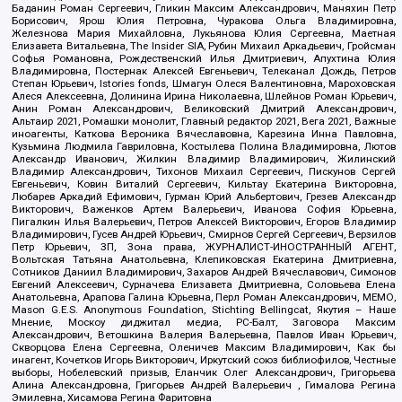
Баданин Роман Сергеевич, Гликин Максим Александрович, Маняхин Петр
Борисович, Ярош Юлия Петровна, Чуракова Ольга Владимировна,
Железнова Мария Михайловна, Лукьянова Юлия Сергеевна, Маетная
Елизавета Витальевна, The Insider SIA, Рубин Михаил Аркадьевич, Гройсман
Софья Романовна, Рождественский Илья Дмитриевич, Апухтина Юлия
Владимировна, Постернак Алексей Евгеньевич, Телеканал Дождь, Петров
Степан Юрьевич, Istories fonds, Шмагун Олеся Валентиновна, Мароховская
Алеся Алексеевна, Долинина Ирина Николаевна, Шлейнов Роман Юрьевич,
Анин Роман Александрович, Великовский Дмитрий Александрович,
Альтаир 2021, Ромашки монолит, Главный редактор 2021, Вега 2021, Важные
иноагенты, Каткова Вероника Вячеславовна, Карезина Инна Павловна,
Кузьмина Людмила Гавриловна, Костылева Полина Владимировна, Лютов
Александр Иванович, Жилкин Владимир Владимирович, Жилинский
Владимир Александрович, Тихонов Михаил Сергеевич, Пискунов Сергей
Евгеньевич, Ковин Виталий Сергеевич, Кильтау Екатерина Викторовна,
Любарев Аркадий Ефимович, Гурман Юрий Альбертович, Грезев Александр
Викторович, Важенков Артем Валерьевич, Иванова София Юрьевна,
Пигалкин Илья Валерьевич, Петров Алексей Викторович, Егоров Владимир
Владимирович, Гусев Андрей Юрьевич, Смирнов Сергей Сергеевич, Верзилов
Петр Юрьевич, ЗП, Зона права, ЖУРНАЛИСТ-ИНОСТРАННЫЙ АГЕНТ,
Вольтская Татьяна Анатольевна, Клепиковская Екатерина Дмитриевна,
Сотников Даниил Владимирович, Захаров Андрей Вячеславович, Симонов
Евгений Алексеевич, Сурначева Елизавета Дмитриевна, Соловьева Елена
Анатольевна, Арапова Галина Юрьевна, Перл Роман Александрович, МЕМО,
Mason G.E.S. Anonymous Foundation, Stichting Bellingcat, Якутия – Наше
Мнение, Москоу диджитал медиа, РС-Балт, Заговора Максим
Александрович, Ветошкина Валерия Валерьевна, Павлов Иван Юрьевич,
Скворцова Елена Сергеевна, Оленичев Максим Владимирович, Как бы
инагент, Кочетков Игорь Викторович, Иркутский союз библиофилов, Честные
выборы, Нобелевский призыв, Еланчик Олег Александрович, Григорьева
Алина Александровна, Григорьев Андрей Валерьевич , Гималова Регина
Эмилевна, Хисамова Регина Фаритовна