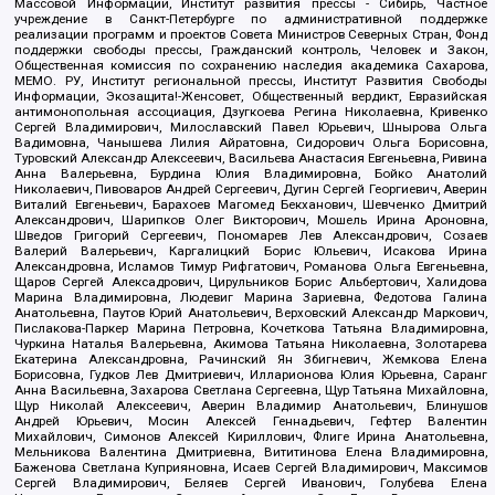
Массовой Информации, Институт развития прессы - Сибирь, Частное
учреждение в Санкт-Петербурге по административной поддержке
реализации программ и проектов Совета Министров Северных Стран, Фонд
поддержки свободы прессы, Гражданский контроль, Человек и Закон,
Общественная комиссия по сохранению наследия академика Сахарова,
МЕМО. РУ, Институт региональной прессы, Институт Развития Свободы
Информации, Экозащита!-Женсовет, Общественный вердикт, Евразийская
антимонопольная ассоциация, Дзугкоева Регина Николаевна, Кривенко
Сергей Владимирович, Милославский Павел Юрьевич, Шнырова Ольга
Вадимовна, Чанышева Лилия Айратовна, Сидорович Ольга Борисовна,
Туровский Александр Алексеевич, Васильева Анастасия Евгеньевна, Ривина
Анна Валерьевна, Бурдина Юлия Владимировна, Бойко Анатолий
Николаевич, Пивоваров Андрей Сергеевич, Дугин Сергей Георгиевич, Аверин
Виталий Евгеньевич, Барахоев Магомед Бекханович, Шевченко Дмитрий
Александрович, Шарипков Олег Викторович, Мошель Ирина Ароновна,
Шведов Григорий Сергеевич, Пономарев Лев Александрович, Созаев
Валерий Валерьевич, Каргалицкий Борис Юльевич, Исакова Ирина
Александровна, Исламов Тимур Рифгатович, Романова Ольга Евгеньевна,
Щаров Сергей Алексадрович, Цирульников Борис Альбертович, Халидова
Марина Владимировна, Людевиг Марина Зариевна, Федотова Галина
Анатольевна, Паутов Юрий Анатольевич, Верховский Александр Маркович,
Пислакова-Паркер Марина Петровна, Кочеткова Татьяна Владимировна,
Чуркина Наталья Валерьевна, Акимова Татьяна Николаевна, Золотарева
Екатерина Александровна, Рачинский Ян Збигневич, Жемкова Елена
Борисовна, Гудков Лев Дмитриевич, Илларионова Юлия Юрьевна, Саранг
Анна Васильевна, Захарова Светлана Сергеевна, Щур Татьяна Михайловна,
Щур Николай Алексеевич, Аверин Владимир Анатольевич, Блинушов
Андрей Юрьевич, Мосин Алексей Геннадьевич, Гефтер Валентин
Михайлович, Симонов Алексей Кириллович, Флиге Ирина Анатольевна,
Мельникова Валентина Дмитриевна, Вититинова Елена Владимировна,
Баженова Светлана Куприяновна, Исаев Сергей Владимирович, Максимов
Сергей Владимирович, Беляев Сергей Иванович, Голубева Елена