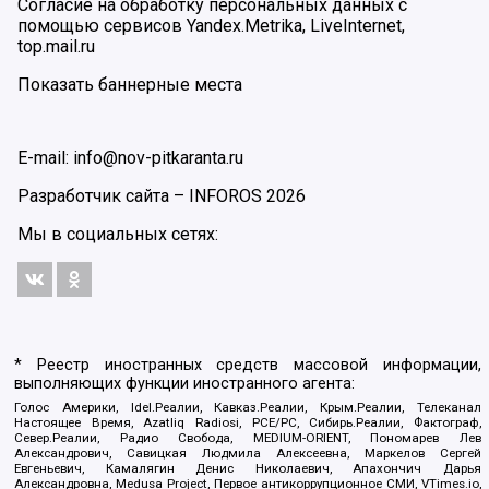
Согласие на обработку персональных данных с
помощью сервисов Yandex.Metrika, LiveInternet,
top.mail.ru
Показать баннерные места
E-mail: info@nov-pitkaranta.ru
Разработчик сайта –
INFOROS
2026
Мы в социальных сетях:
* Реестр иностранных средств массовой информации,
выполняющих функции иностранного агента:
Голос Америки, Idel.Реалии, Кавказ.Реалии, Крым.Реалии, Телеканал
Настоящее Время, Azatliq Radiosi, PCE/PC, Сибирь.Реалии, Фактограф,
Север.Реалии, Радио Свобода, MEDIUM-ORIENT, Пономарев Лев
Александрович, Савицкая Людмила Алексеевна, Маркелов Сергей
Евгеньевич, Камалягин Денис Николаевич, Апахончич Дарья
Александровна, Medusa Project, Первое антикоррупционное СМИ, VTimes.io,