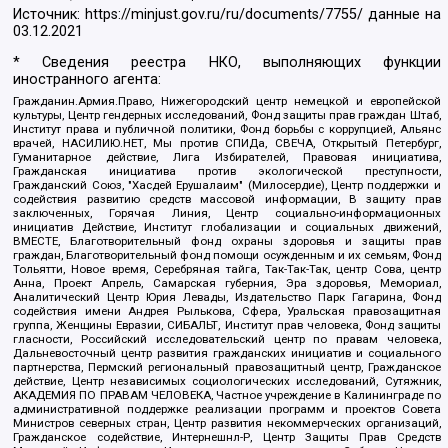
Источник:
https://minjust.gov.ru/ru/documents/7755/
данные на
03.12.2021
* Сведения реестра НКО, выполняющих функции
иностранного агента:
Гражданин.Армия.Право, Нижегородский центр немецкой и европейской
культуры, Центр гендерных исследований, Фонд защиты прав граждан Штаб,
Институт права и публичной политики, Фонд борьбы с коррупцией, Альянс
врачей, НАСИЛИЮ.НЕТ, Мы против СПИДа, СВЕЧА, Открытый Петербург,
Гуманитарное действие, Лига Избирателей, Правовая инициатива,
Гражданская инициатива против экологической преступности,
Гражданский Союз, "Хасдей Ерушалаим" (Милосердие), Центр поддержки и
содействия развитию средств массовой информации, В защиту прав
заключенных, Горячая Линия, Центр социально-информационных
инициатив Действие, Институт глобализации и социальных движений,
ВМЕСТЕ, Благотворительный фонд охраны здоровья и защиты прав
граждан, Благотворительный фонд помощи осужденным и их семьям, Фонд
Тольятти, Новое время, Серебряная тайга, Так-Так-Так, центр Сова, центр
Анна, Проект Апрель, Самарская губерния, Эра здоровья, Мемориал,
Аналитический Центр Юрия Левады, Издательство Парк Гагарина, Фонд
содействия имени Андрея Рылькова, Сфера, Уральская правозащитная
группа, Женщины Евразии, СИБАЛЬТ, Институт прав человека, Фонд защиты
гласности, Российский исследовательский центр по правам человека,
Дальневосточный центр развития гражданских инициатив и социального
партнерства, Пермский региональный правозащитный центр, Гражданское
действие, Центр независимых социологических исследований, Сутяжник,
АКАДЕМИЯ ПО ПРАВАМ ЧЕЛОВЕКА, Частное учреждение в Калининграде по
административной поддержке реализации программ и проектов Совета
Министров северных стран, Центр развития некоммерческих организаций,
Гражданское содействие, Интернешнл-Р, Центр Защиты Прав Средств