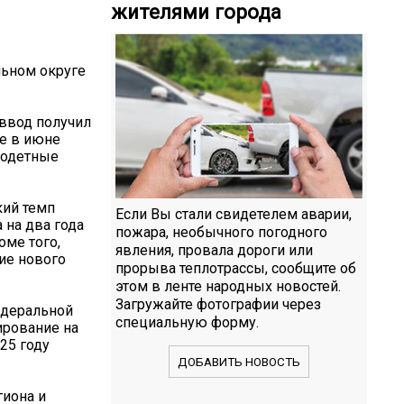
жителями города
льном округе
 ввод получил
е в июне
годетные
кий темп
Если Вы стали свидетелем аварии,
 на два года
пожара, необычного погодного
оме того,
явления, провала дороги или
ие нового
прорыва теплотрассы, сообщите об
этом в ленте народных новостей.
Загружайте фотографии через
едеральной
специальную форму.
ирование на
25 году
ДОБАВИТЬ НОВОСТЬ
гиона и