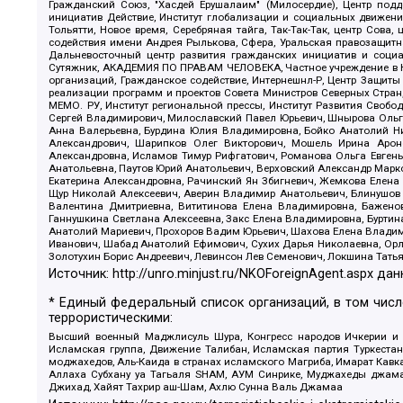
Гражданский Союз, "Хасдей Ерушалаим" (Милосердие), Центр под
инициатив Действие, Институт глобализации и социальных движен
Тольятти, Новое время, Серебряная тайга, Так-Так-Так, центр Сова
содействия имени Андрея Рылькова, Сфера, Уральская правозащитна
Дальневосточный центр развития гражданских инициатив и социа
Сутяжник, АКАДЕМИЯ ПО ПРАВАМ ЧЕЛОВЕКА, Частное учреждение в Ка
организаций, Гражданское содействие, Интернешнл-Р, Центр Защиты
реализации программ и проектов Совета Министров Северных Стран
МЕМО. РУ, Институт региональной прессы, Институт Развития Своб
Сергей Владимирович, Милославский Павел Юрьевич, Шнырова Ольга
Анна Валерьевна, Бурдина Юлия Владимировна, Бойко Анатолий Ник
Александрович, Шарипков Олег Викторович, Мошель Ирина Ароно
Александровна, Исламов Тимур Рифгатович, Романова Ольга Евгень
Анатольевна, Паутов Юрий Анатольевич, Верховский Александр Марк
Екатерина Александровна, Рачинский Ян Збигневич, Жемкова Елена 
Щур Николай Алексеевич, Аверин Владимир Анатольевич, Блинушов 
Валентина Дмитриевна, Вититинова Елена Владимировна, Баженов
Ганнушкина Светлана Алексеевна, Закс Елена Владимировна, Буртин
Анатолий Мариевич, Прохоров Вадим Юрьевич, Шахова Елена Владими
Иванович, Шабад Анатолий Ефимович, Сухих Дарья Николаевна, Орл
Золотухин Борис Андреевич, Левинсон Лев Семенович, Локшина Тать
Источник:
http://unro.minjust.ru/NKOForeignAgent.aspx
дан
* Единый федеральный список организаций, в том чис
террористическими:
Высший военный Маджлисуль Шура, Конгресс народов Ичкерии и Да
Исламская группа, Движение Талибан, Исламская партия Туркест
моджахедов, Аль-Каида в странах исламского Магриба, Имарат Кавка
Аллаха Субхану уа Тагьаля SHAM, АУМ Синрике, Муджахеды джамаа
Джихад, Хайят Тахрир аш-Шам, Ахлю Сунна Валь Джамаа