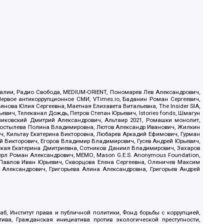
.Реалии, Радио Свобода, MEDIUM-ORIENT, Пономарев Лев Александрович,
ервое антикоррупционное СМИ, VTimes.io, Баданин Роман Сергеевич,
ова Юлия Сергеевна, Маетная Елизавета Витальевна, The Insider SIA,
ич, Телеканал Дождь, Петров Степан Юрьевич, Istories fonds, Шмагун
иковский Дмитрий Александрович, Альтаир 2021, Ромашки монолит,
, Костылева Полина Владимировна, Лютов Александр Иванович, Жилкин
, Кильтау Екатерина Викторовна, Любарев Аркадий Ефимович, Гурман
й Викторович, Егоров Владимир Владимирович, Гусев Андрей Юрьевич,
ская Екатерина Дмитриевна, Сотников Даниил Владимирович, Захаров
ерл Роман Александрович, МЕМО, Mason G.E.S. Anonymous Foundation,
, Павлов Иван Юрьевич, Скворцова Елена Сергеевна, Оленичев Максим
 Александрович, Григорьева Алина Александровна, Григорьев Андрей
б, Институт права и публичной политики, Фонд борьбы с коррупцией,
ива, Гражданская инициатива против экологической преступности,