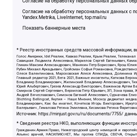
Согласие на обработку персональных данных обр
Согласие на обработку персональных данных с
Yandex.Metrika, LiveInternet, top.mail.ru
Показать баннерные места
* Реестр иностранных средств массовой информации, 
Голос Америки, Idel.Реалии, Кавказ.Реалии, Крым.Реалии, Телеканал
Савицкая Людмила Алексеевна, Маркелов Сергей Евгеньевич, Камал
Гликин Максим Александрович, Маняхин Петр Борисович, Ярош Юлия П
Рубин Михаил Аркадьевич, Гройсман Софья Романовна, Рождественски
Олеся Валентиновна, Мароховская Алеся Алексеевна, Долинина И
Главный редактор 2021, Вега 2021, Важные иноагенты, Каткова Вер
Владимир Владимирович, Жилинский Владимир Александрович, Тихон
Юрий Альбертович, Грезев Александр Викторович, Важенков Артем В
Смирнов Сергей Сергеевич, Верзилов Петр Юрьевич, ЗП, Зона прав
Андрей Вячеславович, Симонов Евгений Алексеевич, Сурначева Елиз
Stichting Bellingcat, Якутия – Наше Мнение, Москоу диджитал мед
Владимирович, Как бы инагент, Кочетков Игорь Викторович, Иркут
Валерьевич , Гималова Регина Эмилевна, Хисамова Регина Фаритовн
Источник:
https://minjust.gov.ru/ru/documents/7755/
данны
* Сведения реестра НКО, выполняющих функции иностра
Гражданин.Армия.Право, Нижегородский центр немецкой и европейск
Альянс врачей, НАСИЛИЮ.НЕТ, Мы против СПИДа, СВЕЧА, Открытый