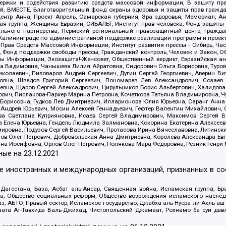
держки и содействия развитию средств массовой информации, В защиту п
ий, ВМЕСТЕ, Благотворительный фонд охраны здоровья и защиты прав граж
, центр Анна, Проект Апрель, Самарская губерния, Эра здоровья, Мемориал,
я группа, Женщины Евразии, СИБАЛЬТ, Институт прав человека, Фонд защиты 
льного партнерства, Пермский региональный правозащитный центр, Граждан
лининграде по административной поддержке реализации программ и проекто
 Прав Средств Массовой Информации, Институт развития прессы - Сибирь, Ча
, Фонд поддержки свободы прессы, Гражданский контроль, Человек и Закон, 
оды Информации, Экозащита!-Женсовет, Общественный вердикт, Евразийская а
 Вадимовна, Чанышева Лилия Айратовна, Сидорович Ольга Борисовна, Туровс
олаевич, Пивоваров Андрей Сергеевич, Дугин Сергей Георгиевич, Аверин В
вна, Шведов Григорий Сергеевич, Пономарев Лев Александрович, Созаев
евна, Щаров Сергей Алексадрович, Цирульников Борис Альбертович, Халидо
ович, Пислакова-Паркер Марина Петровна, Кочеткова Татьяна Владимировна, Ч
Борисовна, Гудков Лев Дмитриевич, Илларионова Юлия Юрьевна, Саранг Анна
Андрей Юрьевич, Мосин Алексей Геннадьевич, Гефтер Валентин Михайлович,
а Светлана Куприяновна, Исаев Сергей Владимирович, Максимов Сергей Вл
а Елена Юрьевна, Гендель Людмила Залмановна, Кокорина Екатерина Алексее
ровна, Подузов Сергей Васильевич, Протасова Ирина Вячеславовна, Литинск
ов Олег Петрович, Добровольская Анна Дмитриевна, Королева Александра Ев
яна Иосифовна, Орлов Олег Петрович, Полякова Мара Федоровна, Резник Генри
ные на
23.12.2021
ле иностранных и международных организаций, признанных в с
гестана, База, Асбат аль-Ансар, Священная война, Исламская группа, Бра
ана, Общество социальных реформ, Общество возрождения исламского насле
з, АБТО, Правый сектор, Исламское государство, Джабха аль-Нусра ли-Ахль а
та Ат-Тавхида Валь-Джихад, Чистопольский Джамаат, Рохнамо ба суи давлат