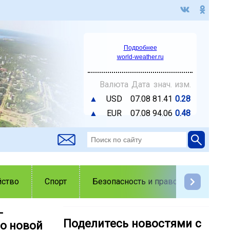
Подробнее
world-weather.ru
Валюта
Дата
знач.
изм.
▲
USD
07.08
81.41
0.28
▲
EUR
07.08
94.06
0.48
йство
Спорт
Безопасность и правопорядок
-
Поделитесь новостями с
о новой