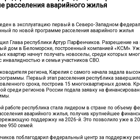
е расселения аварийного жилья
веден в эксплуатацию первый в Северо-Западном федера
нный по новой программе расселения аварийного жилья
щил Глава республики Артур Парфенчиков. Разрешение на
ый дом в Беломорске, построенный компанией «КСМ». Уж
ых квартир начнут получать новоселы, среди которых мно
с инвалидностью и семьи участников СВО.
ководителя региона, Карелия с самого начала задала высо
рограммы. Первый этап расселения республика завершила
овленного срока, построив 15 многоквартирных домов. Кр
ой среди регионов России подала заявку на финансирован
ммы.
ой работе республика стала лидером в стране по объему ф
сселения аварийного жилья, получив крупнейшее финанс
пережающую поддержку на 2026-й. Это позволило уже в 20
лее 950 семей.
чиков поблагодарил федеральный центр за поддержку ре