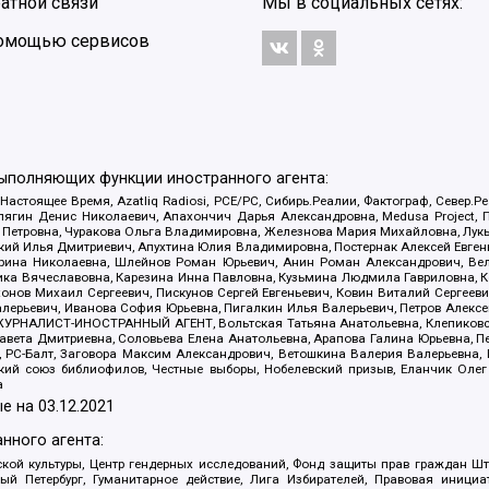
атной связи
Мы в социальных сетях:
 помощью сервисов
выполняющих функции иностранного агента:
 Настоящее Время, Azatliq Radiosi, PCE/PC, Сибирь.Реалии, Фактограф, Север
ягин Денис Николаевич, Апахончич Дарья Александровна, Medusa Project, П
етровна, Чуракова Ольга Владимировна, Железнова Мария Михайловна, Лукьян
й Илья Дмитриевич, Апухтина Юлия Владимировна, Постернак Алексей Евгеньев
рина Николаевна, Шлейнов Роман Юрьевич, Анин Роман Александрович, Вел
оника Вячеславовна, Карезина Инна Павловна, Кузьмина Людмила Гавриловна
ов Михаил Сергеевич, Пискунов Сергей Евгеньевич, Ковин Виталий Сергеевич
алерьевич, Иванова София Юрьевна, Пигалкин Илья Валерьевич, Петров Алексе
а, ЖУРНАЛИСТ-ИНОСТРАННЫЙ АГЕНТ, Вольтская Татьяна Анатольевна, Клепиков
авета Дмитриевна, Соловьева Елена Анатольевна, Арапова Галина Юрьевна, П
иа, РС-Балт, Заговора Максим Александрович, Ветошкина Валерия Валерьевна
ский союз библиофилов, Честные выборы, Нобелевский призыв, Еланчик Олег
а
е на
03.12.2021
нного агента:
ой культуры, Центр гендерных исследований, Фонд защиты прав граждан Шта
 Петербург, Гуманитарное действие, Лига Избирателей, Правовая инициат