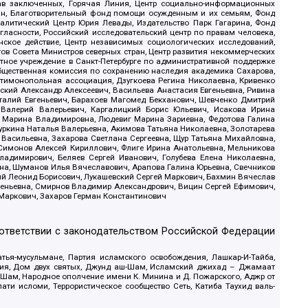
рав заключенных, Горячая Линия, Центр социально-информационных
дан, Благотворительный фонд помощи осужденным и их семьям, Фонд
 Аналитический Центр Юрия Левады, Издательство Парк Гагарина, Фонд
гласности, Российский исследовательский центр по правам человека,
ское действие, Центр независимых социологических исследований,
в Совета Министров северных стран, Центр развития некоммерческих
стное учреждение в Санкт-Петербурге по административной поддержке
Общественная комиссия по сохранению наследия академика Сахарова,
нтимонопольная ассоциация, Дзугкоева Регина Николаевна, Кривенко
кий Александр Алексеевич, Васильева Анастасия Евгеньевна, Ривина
италий Евгеньевич, Барахоев Магомед Бекханович, Шевченко Дмитрий
 Валерий Валерьевич, Каргалицкий Борис Юльевич, Исакова Ирина
ва Марина Владимировна, Людевиг Марина Зариевна, Федотова Галина
уркина Наталья Валерьевна, Акимова Татьяна Николаевна, Золотарева
 Васильевна, Захарова Светлана Сергеевна, Щур Татьяна Михайловна,
 Симонов Алексей Кириллович, Флиге Ирина Анатольевна, Мельникова
адимирович, Беляев Сергей Иванович, Голубева Елена Николаевна,
вна, Шуманов Илья Вячеславович, Арапова Галина Юрьевна, Свечников
ий Леонид Борисович, Лукашевский Сергей Маркович, Бахмин Вячеслав
геньевна, Смирнов Владимир Александрович, Вицин Сергей Ефимович,
 Маркович, Захаров Герман Константинович
оответствии с законодательством Российской Федерации
тья-мусульмане, Партия исламского освобождения, Лашкар-И-Тайба,
дия, Дом двух святых, Джунд аш-Шам, Исламский джихад – Джамаат
ш-Шам, Народное ополчение имени К. Минина и Д. Пожарского, Аджр от
и исломи, Террористическое сообщество Сеть, Катиба Таухид валь-