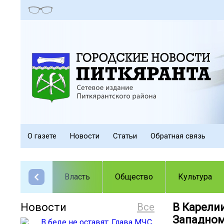
О газете
Новости
Статьи
Обратная связь
Власть
Общество
Культура
Новости
Все
В Карели
Западном