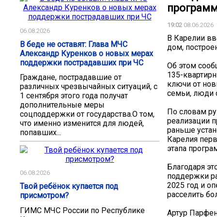
программ
19:02
08.06.2026
06.08.2026
В Карелии в
В беде не оставят: Глава МЧС
дом, построе
Александр Куренков о новых мерах
поддержки пострадавших при ЧС
Об этом сооб
135-квартирн
Граждане, пострадавшие от
ключи от нов
различных чрезвычайных ситуаций, с
семьи, люди 
1 сентября этого года получат
дополнительные меры
По словам ру
соцподдержки от государства.О том,
реализации п
что именно изменится для людей,
раньше устан
попавших...
Карелия перв
этапа програ
Благодаря эт
06.08.2026
поддержки ра
2025 год и о
Твой ребёнок купается под
расселить бо
присмотром?
ГИМС МЧС России по Республике
Артур Парфен