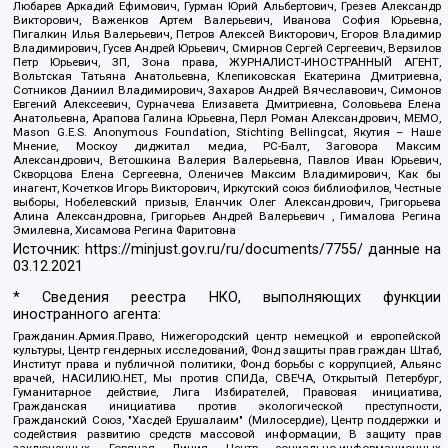
Любарев Аркадий Ефимович, Гурман Юрий Альбертович, Грезев Александр
Викторович, Важенков Артем Валерьевич, Иванова София Юрьевна,
Пигалкин Илья Валерьевич, Петров Алексей Викторович, Егоров Владимир
Владимирович, Гусев Андрей Юрьевич, Смирнов Сергей Сергеевич, Верзилов
Петр Юрьевич, ЗП, Зона права, ЖУРНАЛИСТ-ИНОСТРАННЫЙ АГЕНТ,
Вольтская Татьяна Анатольевна, Клепиковская Екатерина Дмитриевна,
Сотников Даниил Владимирович, Захаров Андрей Вячеславович, Симонов
Евгений Алексеевич, Сурначева Елизавета Дмитриевна, Соловьева Елена
Анатольевна, Арапова Галина Юрьевна, Перл Роман Александрович, МЕМО,
Mason G.E.S. Anonymous Foundation, Stichting Bellingcat, Якутия – Наше
Мнение, Москоу диджитал медиа, РС-Балт, Заговора Максим
Александрович, Ветошкина Валерия Валерьевна, Павлов Иван Юрьевич,
Скворцова Елена Сергеевна, Оленичев Максим Владимирович, Как бы
инагент, Кочетков Игорь Викторович, Иркутский союз библиофилов, Честные
выборы, Нобелевский призыв, Еланчик Олег Александрович, Григорьева
Алина Александровна, Григорьев Андрей Валерьевич , Гималова Регина
Эмилевна, Хисамова Регина Фаритовна
Источник:
https://minjust.gov.ru/ru/documents/7755/
данные на
03.12.2021
* Сведения реестра НКО, выполняющих функции
иностранного агента:
Гражданин.Армия.Право, Нижегородский центр немецкой и европейской
культуры, Центр гендерных исследований, Фонд защиты прав граждан Штаб,
Институт права и публичной политики, Фонд борьбы с коррупцией, Альянс
врачей, НАСИЛИЮ.НЕТ, Мы против СПИДа, СВЕЧА, Открытый Петербург,
Гуманитарное действие, Лига Избирателей, Правовая инициатива,
Гражданская инициатива против экологической преступности,
Гражданский Союз, "Хасдей Ерушалаим" (Милосердие), Центр поддержки и
содействия развитию средств массовой информации, В защиту прав
заключенных, Горячая Линия, Центр социально-информационных