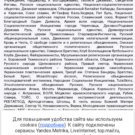
Учреждение, Нурджулар, К Богодержавию, Таблиги Джамаат, Свидетели
Иеговы, Русское национальное единство, Национал-социалистическое
общество, Джамаат мувахидов, Объединенный Вилайат Кабарды, Балкарии
и Карачая, Союз славян, Ат-Такфир Валь-Хиджра, Пит Буль, Национал-
социалистическая рабочая партия России, Славянский союз, Формат-18,
Благородный Орден Дьявола, Армия воли народа, Национальная
Социалистическая Инициатива города Череповца, Духовно-Родовая
Держава Русь, Русское национальное единство, Древнерусской
Инглистической церкви Православных Староверов-Инглингов, Русский
общенациональный союз, Движение против нелегальной иммиграции,
Кровь и Честь, О свободе совести и о религиозных объединениях, Омская
организация общественного политического движения Русское
национальное единство, Северное Братство, Клуб Болельщиков Футбольного
Клуба Динамо, Файзрахманисты, Мусульманская религиозная организация
п. Боровский Тюменского района Тюменской области, Община Коренного
Русского народа Щелковского района, Правый сектор, Украинская
национальная ассамблея – Украинская народная самооборона,
Украинская повстанческая армия, Тризуб им. Степана Бандеры, Братство,
Белый Крест, Misanthropic division, Религиозное объединение
последователей инглиизма, Народная Социальная Инициатива, TulaSkins,
Этнополитическое объединение Русские, Русское национальное
объединение Атака, Мечеть Мирмамеда, Община Коренного Русского
народа г. Астрахани, ВОЛЯ, Меджлис крымскотатарского народа, Рубеж
Севера, ТОЙС, О противодействии экстремистской деятельности,
РЕВТАТПОД, Артподготовка, Штольц, В честь иконы Божией Матери
Державная, Сектор 16, Независимость, Фирма, Молодежная правозащитная
группа МПГ, Курсом Правды и Единения, Каракольская инициативная
группа, Автоград Крю, Союз Славянских Сил Руси, Алля-Аят,
Благотворительный пансионат Ак Умут, Русская республика Русь,
Для повышения удобства сайта мы используем
Арестантское уголовное единство, Башкорт, Нация и свобода, W.H.С., Фалунь
cookies (
подробнее
). К сайту подключены
Дафа, Иртыш Ultras, Русский Патриотический клуб-Новокузнецк/РПК,
сервисы Yandex.Metrika, LiveInternet, top.mail.ru,
Сибирский державный союз, Фонд борьбы с коррупцией, Фонд защиты прав