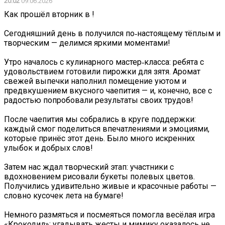
20:02
09.06.2026
Как прошёл вторник в !
Сегодняшний день в получился по‑настоящему тёплым и
творческим — делимся яркими моментами! ️
️Утро началось с кулинарного мастер‑класса: ребята с
удовольствием готовили пирожки для зятя. Аромат
свежей выпечки наполнил помещение уютом и
предвкушением вкусного чаепития — и, конечно, все с
радостью попробовали результаты своих трудов!️
После чаепития мы собрались в круге поддержки:
каждый смог поделиться впечатлениями и эмоциями,
которые принёс этот день. Было много искренних
улыбок и добрых слов!
Затем нас ждал творческий этап: участники с
вдохновением рисовали букеты полевых цветов.
Получились удивительно живые и красочные работы —
словно кусочек лета на бумаге!
Немного размяться и посмеяться помогла весёлая игра
«Крокодил»: угадывать жесты и мимику оказалось не