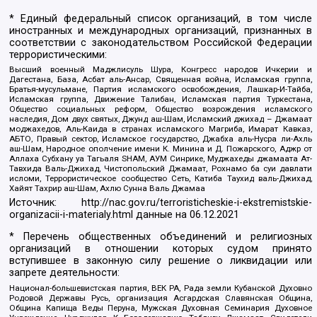
* Единый федеральный список организаций, в том числе
иностранных и международных организаций, признанных в
соответствии с законодательством Российской Федерации
террористическими:
Высший военный Маджлисуль Шура, Конгресс народов Ичкерии и
Дагестана, База, Асбат аль-Ансар, Священная война, Исламская группа,
Братья-мусульмане, Партия исламского освобождения, Лашкар-И-Тайба,
Исламская группа, Движение Талибан, Исламская партия Туркестана,
Общество социальных реформ, Общество возрождения исламского
наследия, Дом двух святых, Джунд аш-Шам, Исламский джихад – Джамаат
моджахедов, Аль-Каида в странах исламского Магриба, Имарат Кавказ,
АБТО, Правый сектор, Исламское государство, Джабха аль-Нусра ли-Ахль
аш-Шам, Народное ополчение имени К. Минина и Д. Пожарского, Аджр от
Аллаха Субхану уа Тагьаля SHAM, АУМ Синрике, Муджахеды джамаата Ат-
Тавхида Валь-Джихад, Чистопольский Джамаат, Рохнамо ба суи давлати
исломи, Террористическое сообщество Сеть, Катиба Таухид валь-Джихад,
Хайят Тахрир аш-Шам, Ахлю Сунна Валь Джамаа
Источник:
http://nac.gov.ru/terroristicheskie-i-ekstremistskie-
organizacii-i-materialy.html
данные на
06.12.2021
* Перечень общественных объединений и религиозных
организаций в отношении которых судом принято
вступившее в законную силу решение о ликвидации или
запрете деятельности:
Национал-большевистская партия, ВЕК РА, Рада земли Кубанской Духовно
Родовой Державы Русь, организация Асгардская Славянская Община,
Община Капища Веды Перуна, Мужская Духовная Семинария Духовное