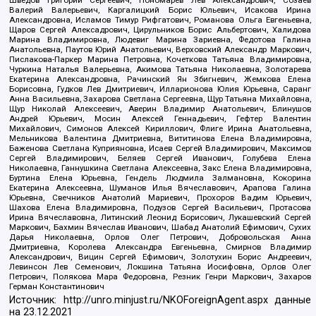
Валерий Валерьевич, Каргалицкий Борис Юльевич, Исакова Ирина
Александровна, Исламов Тимур Рифгатович, Романова Ольга Евгеньевна,
Щаров Сергей Алексадрович, Цирульников Борис Альбертович, Халидова
Марина Владимировна, Людевиг Марина Зариевна, Федотова Галина
Анатольевна, Паутов Юрий Анатольевич, Верховский Александр Маркович,
Пислакова-Паркер Марина Петровна, Кочеткова Татьяна Владимировна,
Чуркина Наталья Валерьевна, Акимова Татьяна Николаевна, Золотарева
Екатерина Александровна, Рачинский Ян Збигневич, Жемкова Елена
Борисовна, Гудков Лев Дмитриевич, Илларионова Юлия Юрьевна, Саранг
Анна Васильевна, Захарова Светлана Сергеевна, Щур Татьяна Михайловна,
Щур Николай Алексеевич, Аверин Владимир Анатольевич, Блинушов
Андрей Юрьевич, Мосин Алексей Геннадьевич, Гефтер Валентин
Михайлович, Симонов Алексей Кириллович, Флиге Ирина Анатольевна,
Мельникова Валентина Дмитриевна, Вититинова Елена Владимировна,
Баженова Светлана Куприяновна, Исаев Сергей Владимирович, Максимов
Сергей Владимирович, Беляев Сергей Иванович, Голубева Елена
Николаевна, Ганнушкина Светлана Алексеевна, Закс Елена Владимировна,
Буртина Елена Юрьевна, Гендель Людмила Залмановна, Кокорина
Екатерина Алексеевна, Шуманов Илья Вячеславович, Арапова Галина
Юрьевна, Свечников Анатолий Мариевич, Прохоров Вадим Юрьевич,
Шахова Елена Владимировна, Подузов Сергей Васильевич, Протасова
Ирина Вячеславовна, Литинский Леонид Борисович, Лукашевский Сергей
Маркович, Бахмин Вячеслав Иванович, Шабад Анатолий Ефимович, Сухих
Дарья Николаевна, Орлов Олег Петрович, Добровольская Анна
Дмитриевна, Королева Александра Евгеньевна, Смирнов Владимир
Александрович, Вицин Сергей Ефимович, Золотухин Борис Андреевич,
Левинсон Лев Семенович, Локшина Татьяна Иосифовна, Орлов Олег
Петрович, Полякова Мара Федоровна, Резник Генри Маркович, Захаров
Герман Константинович
Источник:
http://unro.minjust.ru/NKOForeignAgent.aspx
данные
на
23.12.2021