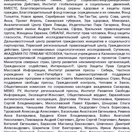
инициатив Действие, Институт глобализации и социальных движений,
ВМЕСТЕ, Благотворительный фонд охраны здоровья и защиты прав
граждан, Благотворительный фонд помощи осужденным и их семьям, Фонд
Тольятти, Новое время, Серебряная тайга, Так-Так-Так, центр Сова, центр
Анна, Проект Апрель, Самарская губерния, Эра здоровья, Мемориал,
Аналитический Центр Юрия Левады, Издательство Парк Гагарина, Фонд
содействия имени Андрея Рылькова, Сфера, Уральская правозащитная
группа, Женщины Евразии, СИБАЛЬТ, Институт прав человека, Фонд защиты
гласности, Российский исследовательский центр по правам человека,
Дальневосточный центр развития гражданских инициатив и социального
партнерства, Пермский региональный правозащитный центр, Гражданское
действие, Центр независимых социологических исследований, Сутяжник,
АКАДЕМИЯ ПО ПРАВАМ ЧЕЛОВЕКА, Частное учреждение в Калининграде по
административной поддержке реализации программ и проектов Совета
Министров северных стран, Центр развития некоммерческих организаций,
Гражданское содействие, Интернешнл-Р, Центр Защиты Прав Средств
Массовой Информации, Институт развития прессы - Сибирь, Частное
учреждение в Санкт-Петербурге по административной поддержке
реализации программ и проектов Совета Министров Северных Стран, Фонд
поддержки свободы прессы, Гражданский контроль, Человек и Закон,
Общественная комиссия по сохранению наследия академика Сахарова,
МЕМО. РУ, Институт региональной прессы, Институт Развития Свободы
Информации, Экозащита!-Женсовет, Общественный вердикт, Евразийская
антимонопольная ассоциация, Дзугкоева Регина Николаевна, Кривенко
Сергей Владимирович, Милославский Павел Юрьевич, Шнырова Ольга
Вадимовна, Чанышева Лилия Айратовна, Сидорович Ольга Борисовна,
Туровский Александр Алексеевич, Васильева Анастасия Евгеньевна, Ривина
Анна Валерьевна, Бурдина Юлия Владимировна, Бойко Анатолий
Николаевич, Пивоваров Андрей Сергеевич, Дугин Сергей Георгиевич, Аверин
Виталий Евгеньевич, Барахоев Магомед Бекханович, Шевченко Дмитрий
Александрович, Шарипков Олег Викторович, Мошель Ирина Ароновна,
Шведов Григорий Сергеевич, Пономарев Лев Александрович, Созаев