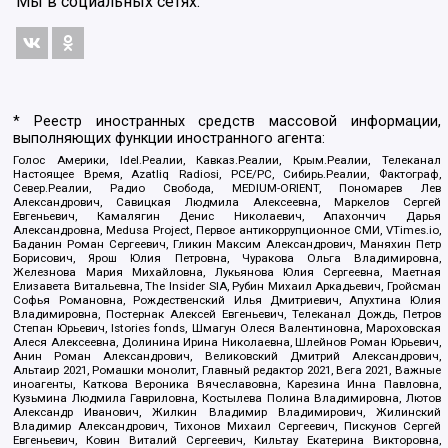
Мы в социальных сетях:
* Реестр иностранных средств массовой информации,
выполняющих функции иностранного агента:
Голос Америки, Idel.Реалии, Кавказ.Реалии, Крым.Реалии, Телеканал
Настоящее Время, Azatliq Radiosi, PCE/PC, Сибирь.Реалии, Фактограф,
Север.Реалии, Радио Свобода, MEDIUM-ORIENT, Пономарев Лев
Александрович, Савицкая Людмила Алексеевна, Маркелов Сергей
Евгеньевич, Камалягин Денис Николаевич, Апахончич Дарья
Александровна, Medusa Project, Первое антикоррупционное СМИ, VTimes.io,
Баданин Роман Сергеевич, Гликин Максим Александрович, Маняхин Петр
Борисович, Ярош Юлия Петровна, Чуракова Ольга Владимировна,
Железнова Мария Михайловна, Лукьянова Юлия Сергеевна, Маетная
Елизавета Витальевна, The Insider SIA, Рубин Михаил Аркадьевич, Гройсман
Софья Романовна, Рождественский Илья Дмитриевич, Апухтина Юлия
Владимировна, Постернак Алексей Евгеньевич, Телеканал Дождь, Петров
Степан Юрьевич, Istories fonds, Шмагун Олеся Валентиновна, Мароховская
Алеся Алексеевна, Долинина Ирина Николаевна, Шлейнов Роман Юрьевич,
Анин Роман Александрович, Великовский Дмитрий Александрович,
Альтаир 2021, Ромашки монолит, Главный редактор 2021, Вега 2021, Важные
иноагенты, Каткова Вероника Вячеславовна, Карезина Инна Павловна,
Кузьмина Людмила Гавриловна, Костылева Полина Владимировна, Лютов
Александр Иванович, Жилкин Владимир Владимирович, Жилинский
Владимир Александрович, Тихонов Михаил Сергеевич, Пискунов Сергей
Евгеньевич, Ковин Виталий Сергеевич, Кильтау Екатерина Викторовна,