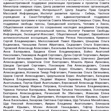
административной поддержке реализации программ и проектов Совета
Министров северных стран, Центр развития некоммерческих организаций,
Гражданское содействие, Интернешнл-Р, Центр Защиты Прав Средств
Массовой Информации, Институт развития прессы - Сибирь, Частное
учреждение в Санкт-Петербурге по административной поддержке
реализации программ и проектов Совета Министров Северных Стран, Фонд
поддержки свободы прессы, Гражданский контроль, Человек и Закон,
Общественная комиссия по сохранению наследия академика Сахарова,
МЕМО. РУ, Институт региональной прессы, Институт Развития Свободы
Информации, Экозащита!-Женсовет, Общественный вердикт, Евразийская
антимонопольная ассоциация, Дзугкоева Регина Николаевна, Кривенко
Сергей Владимирович, Милославский Павел Юрьевич, Шнырова Ольга
Вадимовна, Чанышева Лилия Айратовна, Сидорович Ольга Борисовна,
Туровский Александр Алексеевич, Васильева Анастасия Евгеньевна, Ривина
Анна Валерьевна, Бурдина Юлия Владимировна, Бойко Анатолий
Николаевич, Пивоваров Андрей Сергеевич, Дугин Сергей Георгиевич, Аверин
Виталий Евгеньевич, Барахоев Магомед Бекханович, Шевченко Дмитрий
Александрович, Шарипков Олег Викторович, Мошель Ирина Ароновна,
Шведов Григорий Сергеевич, Пономарев Лев Александрович, Созаев
Валерий Валерьевич, Каргалицкий Борис Юльевич, Исакова Ирина
Александровна, Исламов Тимур Рифгатович, Романова Ольга Евгеньевна,
Щаров Сергей Алексадрович, Цирульников Борис Альбертович, Халидова
Марина Владимировна, Людевиг Марина Зариевна, Федотова Галина
Анатольевна, Паутов Юрий Анатольевич, Верховский Александр Маркович,
Пислакова-Паркер Марина Петровна, Кочеткова Татьяна Владимировна,
Чуркина Наталья Валерьевна, Акимова Татьяна Николаевна, Золотарева
Екатерина Александровна, Рачинский Ян Збигневич, Жемкова Елена
Борисовна, Гудков Лев Дмитриевич, Илларионова Юлия Юрьевна, Саранг
Анна Васильевна, Захарова Светлана Сергеевна, Щур Татьяна Михайловна,
Щур Николай Алексеевич, Аверин Владимир Анатольевич, Блинушов
Андрей Юрьевич, Мосин Алексей Геннадьевич, Гефтер Валентин
Михайлович, Симонов Алексей Кириллович, Флиге Ирина Анатольевна,