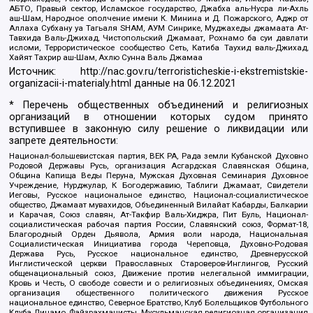
АБТО, Правый сектор, Исламское государство, Джабха аль-Нусра ли-Ахль
аш-Шам, Народное ополчение имени К. Минина и Д. Пожарского, Аджр от
Аллаха Субхану уа Тагьаля SHAM, АУМ Синрике, Муджахеды джамаата Ат-
Тавхида Валь-Джихад, Чистопольский Джамаат, Рохнамо ба суи давлати
исломи, Террористическое сообщество Сеть, Катиба Таухид валь-Джихад,
Хайят Тахрир аш-Шам, Ахлю Сунна Валь Джамаа
Источник:
http://nac.gov.ru/terroristicheskie-i-ekstremistskie-
organizacii-i-materialy.html
данные на
06.12.2021
* Перечень общественных объединений и религиозных
организаций в отношении которых судом принято
вступившее в законную силу решение о ликвидации или
запрете деятельности:
Национал-большевистская партия, ВЕК РА, Рада земли Кубанской Духовно
Родовой Державы Русь, организация Асгардская Славянская Община,
Община Капища Веды Перуна, Мужская Духовная Семинария Духовное
Учреждение, Нурджулар, К Богодержавию, Таблиги Джамаат, Свидетели
Иеговы, Русское национальное единство, Национал-социалистическое
общество, Джамаат мувахидов, Объединенный Вилайат Кабарды, Балкарии
и Карачая, Союз славян, Ат-Такфир Валь-Хиджра, Пит Буль, Национал-
социалистическая рабочая партия России, Славянский союз, Формат-18,
Благородный Орден Дьявола, Армия воли народа, Национальная
Социалистическая Инициатива города Череповца, Духовно-Родовая
Держава Русь, Русское национальное единство, Древнерусской
Инглистической церкви Православных Староверов-Инглингов, Русский
общенациональный союз, Движение против нелегальной иммиграции,
Кровь и Честь, О свободе совести и о религиозных объединениях, Омская
организация общественного политического движения Русское
национальное единство, Северное Братство, Клуб Болельщиков Футбольного
Клуба Динамо, Файзрахманисты, Мусульманская религиозная организация