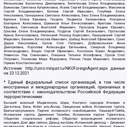
Мельникова Валентина Дмитриевна, Вититинова Елена Владимировна,
Баженова Светлана Куприяновна, Исаев Сергей Владимирович, Максимов
Сергей Владимирович, Беляев Сергей Иванович, Голубева Елена
Николаевна, Ганнушкина Светлана Алексеевна, Закс Елена Владимировна,
Буртина Елена Юрьевна, Гендель Людмила Залмановна, Кокорина
Екатерина Алексеевна, Шуманов Илья Вячеславович, Арапова Галина
Юрьевна, Свечников Анатолий Мариевич, Прохоров Вадим Юрьевич,
Шахова Елена Владимировна, Подузов Сергей Васильевич, Протасова
Ирина Вячеславовна, Литинский Леонид Борисович, Лукашевский Сергей
Маркович, Бахмин Вячеслав Иванович, Шабад Анатолий Ефимович, Сухих
Дарья Николаевна, Орлов Олег Петрович, Добровольская Анна
Дмитриевна, Королева Александра Евгеньевна, Смирнов Владимир
Александрович, Вицин Сергей Ефимович, Золотухин Борис Андреевич,
Левинсон Лев Семенович, Локшина Татьяна Иосифовна, Орлов Олег
Петрович, Полякова Мара Федоровна, Резник Генри Маркович, Захаров
Герман Константинович
Источник:
http://unro.minjust.ru/NKOForeignAgent.aspx
данные
на
23.12.2021
* Единый федеральный список организаций, в том числе
иностранных и международных организаций, признанных в
соответствии с законодательством Российской Федерации
террористическими:
Высший военный Маджлисуль Шура, Конгресс народов Ичкерии и
Дагестана, База, Асбат аль-Ансар, Священная война, Исламская группа,
Братья-мусульмане, Партия исламского освобождения, Лашкар-И-Тайба,
Исламская группа, Движение Талибан, Исламская партия Туркестана,
Общество социальных реформ, Общество возрождения исламского
наследия, Дом двух святых, Джунд аш-Шам, Исламский джихад – Джамаат
моджахедов, Аль-Каида в странах исламского Магриба, Имарат Кавказ,