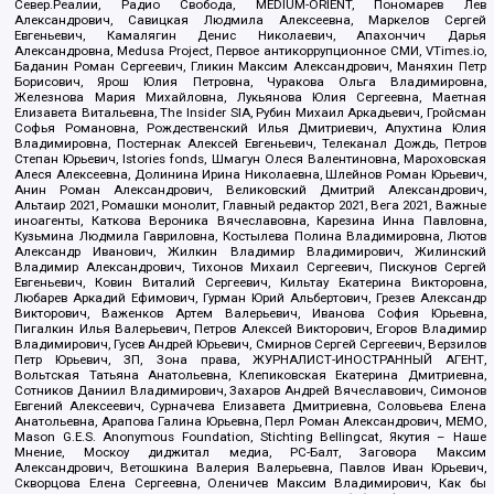
Север.Реалии, Радио Свобода, MEDIUM-ORIENT, Пономарев Лев
Александрович, Савицкая Людмила Алексеевна, Маркелов Сергей
Евгеньевич, Камалягин Денис Николаевич, Апахончич Дарья
Александровна, Medusa Project, Первое антикоррупционное СМИ, VTimes.io,
Баданин Роман Сергеевич, Гликин Максим Александрович, Маняхин Петр
Борисович, Ярош Юлия Петровна, Чуракова Ольга Владимировна,
Железнова Мария Михайловна, Лукьянова Юлия Сергеевна, Маетная
Елизавета Витальевна, The Insider SIA, Рубин Михаил Аркадьевич, Гройсман
Софья Романовна, Рождественский Илья Дмитриевич, Апухтина Юлия
Владимировна, Постернак Алексей Евгеньевич, Телеканал Дождь, Петров
Степан Юрьевич, Istories fonds, Шмагун Олеся Валентиновна, Мароховская
Алеся Алексеевна, Долинина Ирина Николаевна, Шлейнов Роман Юрьевич,
Анин Роман Александрович, Великовский Дмитрий Александрович,
Альтаир 2021, Ромашки монолит, Главный редактор 2021, Вега 2021, Важные
иноагенты, Каткова Вероника Вячеславовна, Карезина Инна Павловна,
Кузьмина Людмила Гавриловна, Костылева Полина Владимировна, Лютов
Александр Иванович, Жилкин Владимир Владимирович, Жилинский
Владимир Александрович, Тихонов Михаил Сергеевич, Пискунов Сергей
Евгеньевич, Ковин Виталий Сергеевич, Кильтау Екатерина Викторовна,
Любарев Аркадий Ефимович, Гурман Юрий Альбертович, Грезев Александр
Викторович, Важенков Артем Валерьевич, Иванова София Юрьевна,
Пигалкин Илья Валерьевич, Петров Алексей Викторович, Егоров Владимир
Владимирович, Гусев Андрей Юрьевич, Смирнов Сергей Сергеевич, Верзилов
Петр Юрьевич, ЗП, Зона права, ЖУРНАЛИСТ-ИНОСТРАННЫЙ АГЕНТ,
Вольтская Татьяна Анатольевна, Клепиковская Екатерина Дмитриевна,
Сотников Даниил Владимирович, Захаров Андрей Вячеславович, Симонов
Евгений Алексеевич, Сурначева Елизавета Дмитриевна, Соловьева Елена
Анатольевна, Арапова Галина Юрьевна, Перл Роман Александрович, МЕМО,
Mason G.E.S. Anonymous Foundation, Stichting Bellingcat, Якутия – Наше
Мнение, Москоу диджитал медиа, РС-Балт, Заговора Максим
Александрович, Ветошкина Валерия Валерьевна, Павлов Иван Юрьевич,
Скворцова Елена Сергеевна, Оленичев Максим Владимирович, Как бы