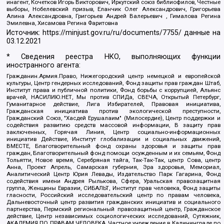
инагент, Кочетков Игорь Викторович, Иркутский союз библиофилов, Честные
выборы, Нобелевский призыв, Еланчик Олег Александрович, Григорьева
Алина Александровна, Григорьев Андрей Валерьевич , Гималова Регина
Эмилевна, Хисамова Регина Фаритовна
Источник:
https://minjust.gov.ru/ru/documents/7755/
данные на
03.12.2021
* Сведения реестра НКО, выполняющих функции
иностранного агента:
Гражданин.Армия.Право, Нижегородский центр немецкой и европейской
культуры, Центр гендерных исследований, Фонд защиты прав граждан Штаб,
Институт права и публичной политики, Фонд борьбы с коррупцией, Альянс
врачей, НАСИЛИЮ.НЕТ, Мы против СПИДа, СВЕЧА, Открытый Петербург,
Гуманитарное действие, Лига Избирателей, Правовая инициатива,
Гражданская инициатива против экологической преступности,
Гражданский Союз, "Хасдей Ерушалаим" (Милосердие), Центр поддержки и
содействия развитию средств массовой информации, В защиту прав
заключенных, Горячая Линия, Центр социально-информационных
инициатив Действие, Институт глобализации и социальных движений,
ВМЕСТЕ, Благотворительный фонд охраны здоровья и защиты прав
граждан, Благотворительный фонд помощи осужденным и их семьям, Фонд
Тольятти, Новое время, Серебряная тайга, Так-Так-Так, центр Сова, центр
Анна, Проект Апрель, Самарская губерния, Эра здоровья, Мемориал,
Аналитический Центр Юрия Левады, Издательство Парк Гагарина, Фонд
содействия имени Андрея Рылькова, Сфера, Уральская правозащитная
группа, Женщины Евразии, СИБАЛЬТ, Институт прав человека, Фонд защиты
гласности, Российский исследовательский центр по правам человека,
Дальневосточный центр развития гражданских инициатив и социального
партнерства, Пермский региональный правозащитный центр, Гражданское
действие, Центр независимых социологических исследований, Сутяжник,
АКАДЕМИЯ ПО ПРАВАМ ЧЕЛОВЕКА, Частное учреждение в Калининграде по