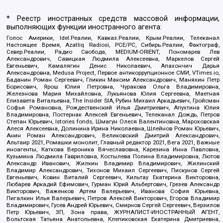
* Реестр иностранных средств массовой информации,
выполняющих функции иностранного агента:
Голос Америки, Idel.Реалии, Кавказ.Реалии, Крым.Реалии, Телеканал
Настоящее Время, Azatliq Radiosi, PCE/PC, Сибирь.Реалии, Фактограф,
Север.Реалии, Радио Свобода, MEDIUM-ORIENT, Пономарев Лев
Александрович, Савицкая Людмила Алексеевна, Маркелов Сергей
Евгеньевич, Камалягин Денис Николаевич, Апахончич Дарья
Александровна, Medusa Project, Первое антикоррупционное СМИ, VTimes.io,
Баданин Роман Сергеевич, Гликин Максим Александрович, Маняхин Петр
Борисович, Ярош Юлия Петровна, Чуракова Ольга Владимировна,
Железнова Мария Михайловна, Лукьянова Юлия Сергеевна, Маетная
Елизавета Витальевна, The Insider SIA, Рубин Михаил Аркадьевич, Гройсман
Софья Романовна, Рождественский Илья Дмитриевич, Апухтина Юлия
Владимировна, Постернак Алексей Евгеньевич, Телеканал Дождь, Петров
Степан Юрьевич, Istories fonds, Шмагун Олеся Валентиновна, Мароховская
Алеся Алексеевна, Долинина Ирина Николаевна, Шлейнов Роман Юрьевич,
Анин Роман Александрович, Великовский Дмитрий Александрович,
Альтаир 2021, Ромашки монолит, Главный редактор 2021, Вега 2021, Важные
иноагенты, Каткова Вероника Вячеславовна, Карезина Инна Павловна,
Кузьмина Людмила Гавриловна, Костылева Полина Владимировна, Лютов
Александр Иванович, Жилкин Владимир Владимирович, Жилинский
Владимир Александрович, Тихонов Михаил Сергеевич, Пискунов Сергей
Евгеньевич, Ковин Виталий Сергеевич, Кильтау Екатерина Викторовна,
Любарев Аркадий Ефимович, Гурман Юрий Альбертович, Грезев Александр
Викторович, Важенков Артем Валерьевич, Иванова София Юрьевна,
Пигалкин Илья Валерьевич, Петров Алексей Викторович, Егоров Владимир
Владимирович, Гусев Андрей Юрьевич, Смирнов Сергей Сергеевич, Верзилов
Петр Юрьевич, ЗП, Зона права, ЖУРНАЛИСТ-ИНОСТРАННЫЙ АГЕНТ,
Вольтская Татьяна Анатольевна, Клепиковская Екатерина Дмитриевна,