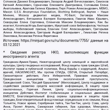
Сотников Даниил Владимирович, Захаров Андрей Вячеславович, Симонов
Евгений Алексеевич, Сурначева Елизавета Дмитриевна, Соловьева Елена
Анатольевна, Арапова Галина Юрьевна, Перл Роман Александрович, МЕМО,
Mason G.E.S. Anonymous Foundation, Stichting Bellingcat, Якутия – Наше
Мнение, Москоу диджитал медиа, РС-Балт, Заговора Максим
Александрович, Ветошкина Валерия Валерьевна, Павлов Иван Юрьевич,
Скворцова Елена Сергеевна, Оленичев Максим Владимирович, Как бы
инагент, Кочетков Игорь Викторович, Иркутский союз библиофилов, Честные
выборы, Нобелевский призыв, Еланчик Олег Александрович, Григорьева
Алина Александровна, Григорьев Андрей Валерьевич , Гималова Регина
Эмилевна, Хисамова Регина Фаритовна
Источник:
https://minjust.gov.ru/ru/documents/7755/
данные на
03.12.2021
* Сведения реестра НКО, выполняющих функции
иностранного агента:
Гражданин.Армия.Право, Нижегородский центр немецкой и европейской
культуры, Центр гендерных исследований, Фонд защиты прав граждан Штаб,
Институт права и публичной политики, Фонд борьбы с коррупцией, Альянс
врачей, НАСИЛИЮ.НЕТ, Мы против СПИДа, СВЕЧА, Открытый Петербург,
Гуманитарное действие, Лига Избирателей, Правовая инициатива,
Гражданская инициатива против экологической преступности,
Гражданский Союз, "Хасдей Ерушалаим" (Милосердие), Центр поддержки и
содействия развитию средств массовой информации, В защиту прав
заключенных, Горячая Линия, Центр социально-информационных
инициатив Действие, Институт глобализации и социальных движений,
ВМЕСТЕ, Благотворительный фонд охраны здоровья и защиты прав
граждан, Благотворительный фонд помощи осужденным и их семьям, Фонд
Тольятти, Новое время, Серебряная тайга, Так-Так-Так, центр Сова, центр
Анна, Проект Апрель, Самарская губерния, Эра здоровья, Мемориал,
Аналитический Центр Юрия Левады, Издательство Парк Гагарина, Фонд