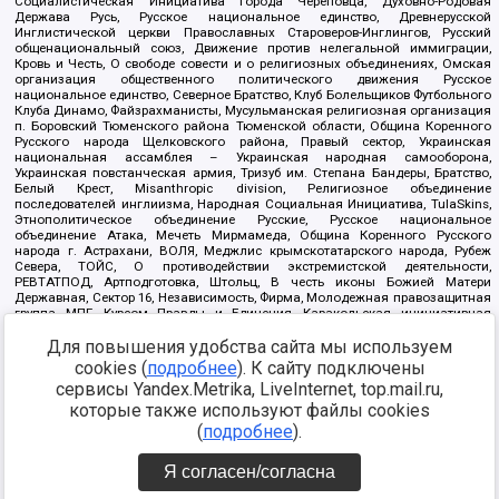
Социалистическая Инициатива города Череповца, Духовно-Родовая
Держава Русь, Русское национальное единство, Древнерусской
Инглистической церкви Православных Староверов-Инглингов, Русский
общенациональный союз, Движение против нелегальной иммиграции,
Кровь и Честь, О свободе совести и о религиозных объединениях, Омская
организация общественного политического движения Русское
национальное единство, Северное Братство, Клуб Болельщиков Футбольного
Клуба Динамо, Файзрахманисты, Мусульманская религиозная организация
п. Боровский Тюменского района Тюменской области, Община Коренного
Русского народа Щелковского района, Правый сектор, Украинская
национальная ассамблея – Украинская народная самооборона,
Украинская повстанческая армия, Тризуб им. Степана Бандеры, Братство,
Белый Крест, Misanthropic division, Религиозное объединение
последователей инглиизма, Народная Социальная Инициатива, TulaSkins,
Этнополитическое объединение Русские, Русское национальное
объединение Атака, Мечеть Мирмамеда, Община Коренного Русского
народа г. Астрахани, ВОЛЯ, Меджлис крымскотатарского народа, Рубеж
Севера, ТОЙС, О противодействии экстремистской деятельности,
РЕВТАТПОД, Артподготовка, Штольц, В честь иконы Божией Матери
Державная, Сектор 16, Независимость, Фирма, Молодежная правозащитная
группа МПГ, Курсом Правды и Единения, Каракольская инициативная
группа, Автоград Крю, Союз Славянских Сил Руси, Алля-Аят,
Благотворительный пансионат Ак Умут, Русская республика Русь,
Для повышения удобства сайта мы используем
Арестантское уголовное единство, Башкорт, Нация и свобода, W.H.С., Фалунь
cookies (
подробнее
). К сайту подключены
Дафа, Иртыш Ultras, Русский Патриотический клуб-Новокузнецк/РПК,
сервисы Yandex.Metrika, LiveInternet, top.mail.ru,
Сибирский державный союз, Фонд борьбы с коррупцией, Фонд защиты прав
граждан, Штабы Навального, Совет граждан СССР Прикубанского округа г.
которые также используют файлы cookies
Краснодара
(
подробнее
).
Источник:
https://minjust.gov.ru/ru/documents/7822/
данные на
08.12.2021
Я согласен/согласна