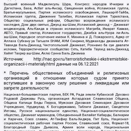
Высший военный Маджлисуль Шура, Конгресс народов Ичкерии и
Дагестана, База, Асбат аль-Ансар, Священная война, Исламская группа,
Братья-мусульмане, Партия исламского освобождения, Лашкар-И-Тайба,
Исламская группа, Движение Талибан, Исламская партия Туркестана,
Общество социальных реформ, Общество возрождения исламского
наследия, Дом двух святых, Джунд аш-Шам, Исламский джихад – Джамаат
моджахедов, Аль-Каида в странах исламского Магриба, Имарат Кавказ,
АБТО, Правый сектор, Исламское государство, Джабха аль-Нусра ли-Ахль
аш-Шам, Народное ополчение имени К. Минина и Д. Пожарского, Аджр от
Аллаха Субхану уа Тагьаля SHAM, АУМ Синрике, Муджахеды джамаата Ат-
Тавхида Валь-Джихад, Чистопольский Джамаат, Рохнамо ба суи давлати
исломи, Террористическое сообщество Сеть, Катиба Таухид валь-Джихад,
Хайят Тахрир аш-Шам, Ахлю Сунна Валь Джамаа
Источник:
http://nac.gov.ru/terroristicheskie-i-ekstremistskie-
organizacii-i-materialy.html
данные на
06.12.2021
* Перечень общественных объединений и религиозных
организаций в отношении которых судом принято
вступившее в законную силу решение о ликвидации или
запрете деятельности:
Национал-большевистская партия, ВЕК РА, Рада земли Кубанской Духовно
Родовой Державы Русь, организация Асгардская Славянская Община,
Община Капища Веды Перуна, Мужская Духовная Семинария Духовное
Учреждение, Нурджулар, К Богодержавию, Таблиги Джамаат, Свидетели
Иеговы, Русское национальное единство, Национал-социалистическое
общество, Джамаат мувахидов, Объединенный Вилайат Кабарды, Балкарии
и Карачая, Союз славян, Ат-Такфир Валь-Хиджра, Пит Буль, Национал-
социалистическая рабочая партия России, Славянский союз, Формат-18,
Благородный Орден Дьявола, Армия воли народа, Национальная