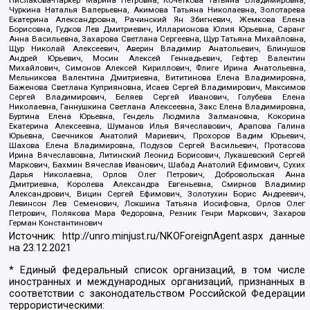
Чуркина Наталья Валерьевна, Акимова Татьяна Николаевна, Золотарева
Екатерина Александровна, Рачинский Ян Збигневич, Жемкова Елена
Борисовна, Гудков Лев Дмитриевич, Илларионова Юлия Юрьевна, Саранг
Анна Васильевна, Захарова Светлана Сергеевна, Щур Татьяна Михайловна,
Щур Николай Алексеевич, Аверин Владимир Анатольевич, Блинушов
Андрей Юрьевич, Мосин Алексей Геннадьевич, Гефтер Валентин
Михайлович, Симонов Алексей Кириллович, Флиге Ирина Анатольевна,
Мельникова Валентина Дмитриевна, Вититинова Елена Владимировна,
Баженова Светлана Куприяновна, Исаев Сергей Владимирович, Максимов
Сергей Владимирович, Беляев Сергей Иванович, Голубева Елена
Николаевна, Ганнушкина Светлана Алексеевна, Закс Елена Владимировна,
Буртина Елена Юрьевна, Гендель Людмила Залмановна, Кокорина
Екатерина Алексеевна, Шуманов Илья Вячеславович, Арапова Галина
Юрьевна, Свечников Анатолий Мариевич, Прохоров Вадим Юрьевич,
Шахова Елена Владимировна, Подузов Сергей Васильевич, Протасова
Ирина Вячеславовна, Литинский Леонид Борисович, Лукашевский Сергей
Маркович, Бахмин Вячеслав Иванович, Шабад Анатолий Ефимович, Сухих
Дарья Николаевна, Орлов Олег Петрович, Добровольская Анна
Дмитриевна, Королева Александра Евгеньевна, Смирнов Владимир
Александрович, Вицин Сергей Ефимович, Золотухин Борис Андреевич,
Левинсон Лев Семенович, Локшина Татьяна Иосифовна, Орлов Олег
Петрович, Полякова Мара Федоровна, Резник Генри Маркович, Захаров
Герман Константинович
Источник:
http://unro.minjust.ru/NKOForeignAgent.aspx
данные
на
23.12.2021
* Единый федеральный список организаций, в том числе
иностранных и международных организаций, признанных в
соответствии с законодательством Российской Федерации
террористическими: