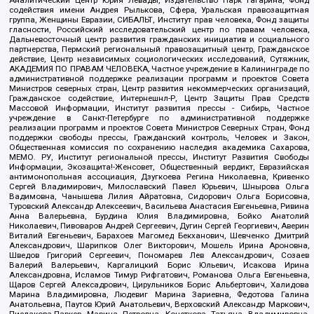
содействия имени Андрея Рылькова, Сфера, Уральская правозащитная
группа, Женщины Евразии, СИБАЛЬТ, Институт прав человека, Фонд защиты
гласности, Российский исследовательский центр по правам человека,
Дальневосточный центр развития гражданских инициатив и социального
партнерства, Пермский региональный правозащитный центр, Гражданское
действие, Центр независимых социологических исследований, Сутяжник,
АКАДЕМИЯ ПО ПРАВАМ ЧЕЛОВЕКА, Частное учреждение в Калининграде по
административной поддержке реализации программ и проектов Совета
Министров северных стран, Центр развития некоммерческих организаций,
Гражданское содействие, Интернешнл-Р, Центр Защиты Прав Средств
Массовой Информации, Институт развития прессы - Сибирь, Частное
учреждение в Санкт-Петербурге по административной поддержке
реализации программ и проектов Совета Министров Северных Стран, Фонд
поддержки свободы прессы, Гражданский контроль, Человек и Закон,
Общественная комиссия по сохранению наследия академика Сахарова,
МЕМО. РУ, Институт региональной прессы, Институт Развития Свободы
Информации, Экозащита!-Женсовет, Общественный вердикт, Евразийская
антимонопольная ассоциация, Дзугкоева Регина Николаевна, Кривенко
Сергей Владимирович, Милославский Павел Юрьевич, Шнырова Ольга
Вадимовна, Чанышева Лилия Айратовна, Сидорович Ольга Борисовна,
Туровский Александр Алексеевич, Васильева Анастасия Евгеньевна, Ривина
Анна Валерьевна, Бурдина Юлия Владимировна, Бойко Анатолий
Николаевич, Пивоваров Андрей Сергеевич, Дугин Сергей Георгиевич, Аверин
Виталий Евгеньевич, Барахоев Магомед Бекханович, Шевченко Дмитрий
Александрович, Шарипков Олег Викторович, Мошель Ирина Ароновна,
Шведов Григорий Сергеевич, Пономарев Лев Александрович, Созаев
Валерий Валерьевич, Каргалицкий Борис Юльевич, Исакова Ирина
Александровна, Исламов Тимур Рифгатович, Романова Ольга Евгеньевна,
Щаров Сергей Алексадрович, Цирульников Борис Альбертович, Халидова
Марина Владимировна, Людевиг Марина Зариевна, Федотова Галина
Анатольевна, Паутов Юрий Анатольевич, Верховский Александр Маркович,
Пислакова-Паркер Марина Петровна, Кочеткова Татьяна Владимировна,