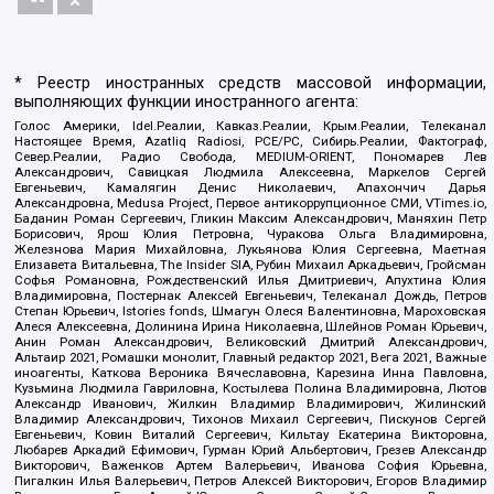
* Реестр иностранных средств массовой информации,
выполняющих функции иностранного агента:
Голос Америки, Idel.Реалии, Кавказ.Реалии, Крым.Реалии, Телеканал
Настоящее Время, Azatliq Radiosi, PCE/PC, Сибирь.Реалии, Фактограф,
Север.Реалии, Радио Свобода, MEDIUM-ORIENT, Пономарев Лев
Александрович, Савицкая Людмила Алексеевна, Маркелов Сергей
Евгеньевич, Камалягин Денис Николаевич, Апахончич Дарья
Александровна, Medusa Project, Первое антикоррупционное СМИ, VTimes.io,
Баданин Роман Сергеевич, Гликин Максим Александрович, Маняхин Петр
Борисович, Ярош Юлия Петровна, Чуракова Ольга Владимировна,
Железнова Мария Михайловна, Лукьянова Юлия Сергеевна, Маетная
Елизавета Витальевна, The Insider SIA, Рубин Михаил Аркадьевич, Гройсман
Софья Романовна, Рождественский Илья Дмитриевич, Апухтина Юлия
Владимировна, Постернак Алексей Евгеньевич, Телеканал Дождь, Петров
Степан Юрьевич, Istories fonds, Шмагун Олеся Валентиновна, Мароховская
Алеся Алексеевна, Долинина Ирина Николаевна, Шлейнов Роман Юрьевич,
Анин Роман Александрович, Великовский Дмитрий Александрович,
Альтаир 2021, Ромашки монолит, Главный редактор 2021, Вега 2021, Важные
иноагенты, Каткова Вероника Вячеславовна, Карезина Инна Павловна,
Кузьмина Людмила Гавриловна, Костылева Полина Владимировна, Лютов
Александр Иванович, Жилкин Владимир Владимирович, Жилинский
Владимир Александрович, Тихонов Михаил Сергеевич, Пискунов Сергей
Евгеньевич, Ковин Виталий Сергеевич, Кильтау Екатерина Викторовна,
Любарев Аркадий Ефимович, Гурман Юрий Альбертович, Грезев Александр
Викторович, Важенков Артем Валерьевич, Иванова София Юрьевна,
Пигалкин Илья Валерьевич, Петров Алексей Викторович, Егоров Владимир