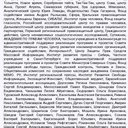
Тольятти, Новое время, Серебряная тайга, Так-Так-Так, центр Сова, центр
Анна, Проект Апрель, Самарская губерния, Эра здоровья, Мемориал,
Аналитический Центр Юрия Левады, Издательство Парк Гагарина, Фонд
содействия имени Андрея Рылькова, Сфера, Уральская правозащитная
группа, Женщины Евразии, СИБАЛЬТ, Институт прав человека, Фонд защиты
гласности, Российский исследовательский центр по правам человека,
Дальневосточный центр развития гражданских инициатив и социального
партнерства, Пермский региональный правозащитный центр, Гражданское
действие, Центр независимых социологических исследований, Сутяжник,
АКАДЕМИЯ ПО ПРАВАМ ЧЕЛОВЕКА, Частное учреждение в Калининграде по
административной поддержке реализации программ и проектов Совета
Министров северных стран, Центр развития некоммерческих организаций,
Гражданское содействие, Интернешнл-Р, Центр Защиты Прав Средств
Массовой Информации, Институт развития прессы - Сибирь, Частное
учреждение в Санкт-Петербурге по административной поддержке
реализации программ и проектов Совета Министров Северных Стран, Фонд
поддержки свободы прессы, Гражданский контроль, Человек и Закон,
Общественная комиссия по сохранению наследия академика Сахарова,
МЕМО. РУ, Институт региональной прессы, Институт Развития Свободы
Информации, Экозащита!-Женсовет, Общественный вердикт, Евразийская
антимонопольная ассоциация, Дзугкоева Регина Николаевна, Кривенко
Сергей Владимирович, Милославский Павел Юрьевич, Шнырова Ольга
Вадимовна, Чанышева Лилия Айратовна, Сидорович Ольга Борисовна,
Туровский Александр Алексеевич, Васильева Анастасия Евгеньевна, Ривина
Анна Валерьевна, Бурдина Юлия Владимировна, Бойко Анатолий
Николаевич, Пивоваров Андрей Сергеевич, Дугин Сергей Георгиевич, Аверин
Виталий Евгеньевич, Барахоев Магомед Бекханович, Шевченко Дмитрий
Александрович, Шарипков Олег Викторович, Мошель Ирина Ароновна,
Шведов Григорий Сергеевич, Пономарев Лев Александрович, Созаев
Валерий Валерьевич, Каргалицкий Борис Юльевич, Исакова Ирина
Александровна, Исламов Тимур Рифгатович, Романова Ольга Евгеньевна,
Щаров Сергей Алексадрович, Цирульников Борис Альбертович, Халидова