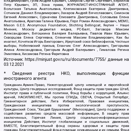
Владимирович, Гусев Андрей Юрьевич, Смирнов Сергей Сергеевич, Верзилов
Петр Юрьевич, ЗП, Зона права, ЖУРНАЛИСТ-ИНОСТРАННЫЙ АГЕНТ,
Вольтская Татьяна Анатольевна, Клепиковская Екатерина Дмитриевна,
Сотников Даниил Владимирович, Захаров Андрей Вячеславович, Симонов
Евгений Алексеевич, Сурначева Елизавета Дмитриевна, Соловьева Елена
Анатольевна, Арапова Галина Юрьевна, Перл Роман Александрович, МЕМО,
Mason G.E.S. Anonymous Foundation, Stichting Bellingcat, Якутия – Наше
Мнение, Москоу диджитал медиа, РС-Балт, Заговора Максим
Александрович, Ветошкина Валерия Валерьевна, Павлов Иван Юрьевич,
Скворцова Елена Сергеевна, Оленичев Максим Владимирович, Как бы
инагент, Кочетков Игорь Викторович, Иркутский союз библиофилов, Честные
выборы, Нобелевский призыв, Еланчик Олег Александрович, Григорьева
Алина Александровна, Григорьев Андрей Валерьевич , Гималова Регина
Эмилевна, Хисамова Регина Фаритовна
Источник:
https://minjust.gov.ru/ru/documents/7755/
данные на
03.12.2021
* Сведения реестра НКО, выполняющих функции
иностранного агента:
Гражданин.Армия.Право, Нижегородский центр немецкой и европейской
культуры, Центр гендерных исследований, Фонд защиты прав граждан Штаб,
Институт права и публичной политики, Фонд борьбы с коррупцией, Альянс
врачей, НАСИЛИЮ.НЕТ, Мы против СПИДа, СВЕЧА, Открытый Петербург,
Гуманитарное действие, Лига Избирателей, Правовая инициатива,
Гражданская инициатива против экологической преступности,
Гражданский Союз, "Хасдей Ерушалаим" (Милосердие), Центр поддержки и
содействия развитию средств массовой информации, В защиту прав
заключенных, Горячая Линия, Центр социально-информационных
инициатив Действие, Институт глобализации и социальных движений,
ВМЕСТЕ, Благотворительный фонд охраны здоровья и защиты прав
граждан, Благотворительный фонд помощи осужденным и их семьям, Фонд