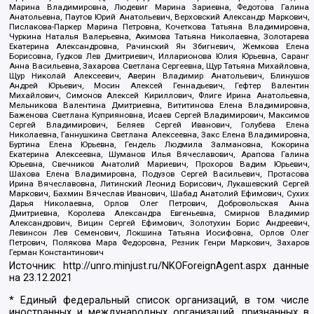
Марина Владимировна, Людевиг Марина Зариевна, Федотова Галина
Анатольевна, Паутов Юрий Анатольевич, Верховский Александр Маркович,
Пислакова-Паркер Марина Петровна, Кочеткова Татьяна Владимировна,
Чуркина Наталья Валерьевна, Акимова Татьяна Николаевна, Золотарева
Екатерина Александровна, Рачинский Ян Збигневич, Жемкова Елена
Борисовна, Гудков Лев Дмитриевич, Илларионова Юлия Юрьевна, Саранг
Анна Васильевна, Захарова Светлана Сергеевна, Щур Татьяна Михайловна,
Щур Николай Алексеевич, Аверин Владимир Анатольевич, Блинушов
Андрей Юрьевич, Мосин Алексей Геннадьевич, Гефтер Валентин
Михайлович, Симонов Алексей Кириллович, Флиге Ирина Анатольевна,
Мельникова Валентина Дмитриевна, Вититинова Елена Владимировна,
Баженова Светлана Куприяновна, Исаев Сергей Владимирович, Максимов
Сергей Владимирович, Беляев Сергей Иванович, Голубева Елена
Николаевна, Ганнушкина Светлана Алексеевна, Закс Елена Владимировна,
Буртина Елена Юрьевна, Гендель Людмила Залмановна, Кокорина
Екатерина Алексеевна, Шуманов Илья Вячеславович, Арапова Галина
Юрьевна, Свечников Анатолий Мариевич, Прохоров Вадим Юрьевич,
Шахова Елена Владимировна, Подузов Сергей Васильевич, Протасова
Ирина Вячеславовна, Литинский Леонид Борисович, Лукашевский Сергей
Маркович, Бахмин Вячеслав Иванович, Шабад Анатолий Ефимович, Сухих
Дарья Николаевна, Орлов Олег Петрович, Добровольская Анна
Дмитриевна, Королева Александра Евгеньевна, Смирнов Владимир
Александрович, Вицин Сергей Ефимович, Золотухин Борис Андреевич,
Левинсон Лев Семенович, Локшина Татьяна Иосифовна, Орлов Олег
Петрович, Полякова Мара Федоровна, Резник Генри Маркович, Захаров
Герман Константинович
Источник:
http://unro.minjust.ru/NKOForeignAgent.aspx
данные
на
23.12.2021
* Единый федеральный список организаций, в том числе
иностранных и международных организаций, признанных в