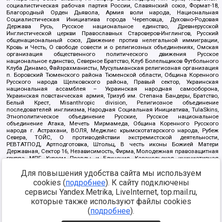
социалистическая рабочая партия России, Славянский союз, Формат-18,
Благородный Орден Дьявола, Армия воли народа, Национальная
Социалистическая Инициатива города Череповца, Духовно-Родовая
Держава Русь, Русское национальное единство, Древнерусской
Инглистической церкви Православных Староверов-Инглингов, Русский
общенациональный союз, Движение против нелегальной иммиграции,
Кровь и Честь, О свободе совести и о религиозных объединениях, Омская
организация общественного политического движения Русское
национальное единство, Северное Братство, Клуб Болельщиков Футбольного
Клуба Динамо, Файзрахманисты, Мусульманская религиозная организация
п. Боровский Тюменского района Тюменской области, Община Коренного
Русского народа Щелковского района, Правый сектор, Украинская
национальная ассамблея – Украинская народная самооборона,
Украинская повстанческая армия, Тризуб им. Степана Бандеры, Братство,
Белый Крест, Misanthropic division, Религиозное объединение
последователей инглиизма, Народная Социальная Инициатива, TulaSkins,
Этнополитическое объединение Русские, Русское национальное
объединение Атака, Мечеть Мирмамеда, Община Коренного Русского
народа г. Астрахани, ВОЛЯ, Меджлис крымскотатарского народа, Рубеж
Севера, ТОЙС, О противодействии экстремистской деятельности,
РЕВТАТПОД, Артподготовка, Штольц, В честь иконы Божией Матери
Державная, Сектор 16, Независимость, Фирма, Молодежная правозащитная
группа МПГ, Курсом Правды и Единения, Каракольская инициативная
группа, Автоград Крю, Союз Славянских Сил Руси, Алля-Аят,
Благотворительный пансионат Ак Умут, Русская республика Русь,
Для повышения удобства сайта мы используем
Арестантское уголовное единство, Башкорт, Нация и свобода, W.H.С., Фалунь
cookies (
подробнее
). К сайту подключены
Дафа, Иртыш Ultras, Русский Патриотический клуб-Новокузнецк/РПК,
сервисы Yandex.Metrika, LiveInternet, top.mail.ru,
Сибирский державный союз, Фонд борьбы с коррупцией, Фонд защиты прав
граждан, Штабы Навального, Совет граждан СССР Прикубанского округа г.
которые также используют файлы cookies
Краснодара
(
подробнее
).
Источник:
https://minjust.gov.ru/ru/documents/7822/
данные на