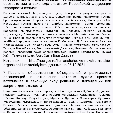
соответствии с законодательством Российской Федерации
террористическими:
Высший военный Маджлисуль Шура, Конгресс народов Ичкерии и
Дагестана, База, Асбат аль-Ансар, Священная война, Исламская группа,
Братья-мусульмане, Партия исламского освобождения, Лашкар-И-Тайба,
Исламская группа, Движение Талибан, Исламская партия Туркестана,
Общество социальных реформ, Общество возрождения исламского
наследия, Дом двух святых, Джунд аш-Шам, Исламский джихад – Джамаат
моджахедов, Аль-Каида в странах исламского Магриба, Имарат Кавказ,
АБТО, Правый сектор, Исламское государство, Джабха аль-Нусра ли-Ахль
аш-Шам, Народное ополчение имени К. Минина и Д. Пожарского, Аджр от
Аллаха Субхану уа Тагьаля SHAM, АУМ Синрике, Муджахеды джамаата Ат-
Тавхида Валь-Джихад, Чистопольский Джамаат, Рохнамо ба суи давлати
исломи, Террористическое сообщество Сеть, Катиба Таухид валь-Джихад,
Хайят Тахрир аш-Шам, Ахлю Сунна Валь Джамаа
Источник:
http://nac.gov.ru/terroristicheskie-i-ekstremistskie-
organizacii-i-materialy.html
данные на
06.12.2021
* Перечень общественных объединений и религиозных
организаций в отношении которых судом принято
вступившее в законную силу решение о ликвидации или
запрете деятельности:
Национал-большевистская партия, ВЕК РА, Рада земли Кубанской Духовно
Родовой Державы Русь, организация Асгардская Славянская Община,
Община Капища Веды Перуна, Мужская Духовная Семинария Духовное
Учреждение, Нурджулар, К Богодержавию, Таблиги Джамаат, Свидетели
Иеговы, Русское национальное единство, Национал-социалистическое
общество, Джамаат мувахидов, Объединенный Вилайат Кабарды, Балкарии
и Карачая, Союз славян, Ат-Такфир Валь-Хиджра, Пит Буль, Национал-