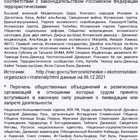
соответствии с законодательством Российской Федерации
террористическими:
Высший военный Маджлисуль Шура, Конгресс народов Ичкерии и
Дагестана, База, Асбат аль-Ансар, Священная война, Исламская группа,
Братья-мусульмане, Партия исламского освобождения, Лашкар-И-Тайба,
Исламская группа, Движение Талибан, Исламская партия Туркестана,
Общество социальных реформ, Общество возрождения исламского
наследия, Дом двух святых, Джунд аш-Шам, Исламский джихад – Джамаат
моджахедов, Аль-Каида в странах исламского Магриба, Имарат Кавказ,
АБТО, Правый сектор, Исламское государство, Джабха аль-Нусра ли-Ахль
аш-Шам, Народное ополчение имени К. Минина и Д. Пожарского, Аджр от
Аллаха Субхану уа Тагьаля SHAM, АУМ Синрике, Муджахеды джамаата Ат-
Тавхида Валь-Джихад, Чистопольский Джамаат, Рохнамо ба суи давлати
исломи, Террористическое сообщество Сеть, Катиба Таухид валь-Джихад,
Хайят Тахрир аш-Шам, Ахлю Сунна Валь Джамаа
Источник:
http://nac.gov.ru/terroristicheskie-i-ekstremistskie-
organizacii-i-materialy.html
данные на
06.12.2021
* Перечень общественных объединений и религиозных
организаций в отношении которых судом принято
вступившее в законную силу решение о ликвидации или
запрете деятельности:
Национал-большевистская партия, ВЕК РА, Рада земли Кубанской Духовно
Родовой Державы Русь, организация Асгардская Славянская Община,
Община Капища Веды Перуна, Мужская Духовная Семинария Духовное
Учреждение, Нурджулар, К Богодержавию, Таблиги Джамаат, Свидетели
Иеговы, Русское национальное единство, Национал-социалистическое
общество, Джамаат мувахидов, Объединенный Вилайат Кабарды, Балкарии
и Карачая, Союз славян, Ат-Такфир Валь-Хиджра, Пит Буль, Национал-