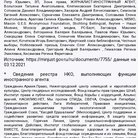
Петр Юрьевич, ЗП, Зона права, ЖУРНАЛИСТ-ИНОСТРАННЫЙ АГЕНТ,
Вольтская Татьяна Анатольевна, Клепиковская Екатерина Дмитриевна,
Сотников Даниил Владимирович, Захаров Андрей Вячеславович, Симонов
Евгений Алексеевич, Сурначева Елизавета Дмитриевна, Соловьева Елена
Анатольевна, Арапова Галина Юрьевна, Перл Роман Александрович, МЕМО,
Mason G.E.S. Anonymous Foundation, Stichting Bellingcat, Якутия – Наше
Мнение, Москоу диджитал медиа, РС-Балт, Заговора Максим
Александрович, Ветошкина Валерия Валерьевна, Павлов Иван Юрьевич,
Скворцова Елена Сергеевна, Оленичев Максим Владимирович, Как бы
инагент, Кочетков Игорь Викторович, Иркутский союз библиофилов, Честные
выборы, Нобелевский призыв, Еланчик Олег Александрович, Григорьева
Алина Александровна, Григорьев Андрей Валерьевич , Гималова Регина
Эмилевна, Хисамова Регина Фаритовна
Источник:
https://minjust.gov.ru/ru/documents/7755/
данные на
03.12.2021
* Сведения реестра НКО, выполняющих функции
иностранного агента:
Гражданин.Армия.Право, Нижегородский центр немецкой и европейской
культуры, Центр гендерных исследований, Фонд защиты прав граждан Штаб,
Институт права и публичной политики, Фонд борьбы с коррупцией, Альянс
врачей, НАСИЛИЮ.НЕТ, Мы против СПИДа, СВЕЧА, Открытый Петербург,
Гуманитарное действие, Лига Избирателей, Правовая инициатива,
Гражданская инициатива против экологической преступности,
Гражданский Союз, "Хасдей Ерушалаим" (Милосердие), Центр поддержки и
содействия развитию средств массовой информации, В защиту прав
заключенных, Горячая Линия, Центр социально-информационных
инициатив Действие, Институт глобализации и социальных движений,
ВМЕСТЕ, Благотворительный фонд охраны здоровья и защиты прав
граждан, Благотворительный фонд помощи осужденным и их семьям, Фонд
Тольятти, Новое время, Серебряная тайга, Так-Так-Так, центр Сова, центр