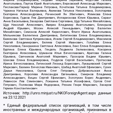
Анатольевна, Паутов Юрий Анатольевич, Верховский Александр Маркович,
Пислакова-Паркер Марина Петровна, Кочеткова Татьяна Владимировна,
Чуркина Наталья Валерьевна, Акимова Татьяна Николаевна, Золотарева
Екатерина Александровна, Рачинский Ян Збигневич, Жемкова Елена
Борисовна, Гудков Лев Дмитриевич, Илларионова Юлия Юрьевна, Саранг
Анна Васильевна, Захарова Светлана Сергеевна, Щур Татьяна Михайловна,
Щур Николай Алексеевич, Аверин Владимир Анатольевич, Блинушов
Андрей Юрьевич, Мосин Алексей Геннадьевич, Гефтер Валентин
Михайлович, Симонов Алексей Кириллович, Флиге Ирина Анатольевна,
Мельникова Валентина Дмитриевна, Вититинова Елена Владимировна,
Баженова Светлана Куприяновна, Исаев Сергей Владимирович, Максимов
Сергей Владимирович, Беляев Сергей Иванович, Голубева Елена
Николаевна, Ганнушкина Светлана Алексеевна, Закс Елена Владимировна,
Буртина Елена Юрьевна, Гендель Людмила Залмановна, Кокорина
Екатерина Алексеевна, Шуманов Илья Вячеславович, Арапова Галина
Юрьевна, Свечников Анатолий Мариевич, Прохоров Вадим Юрьевич,
Шахова Елена Владимировна, Подузов Сергей Васильевич, Протасова
Ирина Вячеславовна, Литинский Леонид Борисович, Лукашевский Сергей
Маркович, Бахмин Вячеслав Иванович, Шабад Анатолий Ефимович, Сухих
Дарья Николаевна, Орлов Олег Петрович, Добровольская Анна
Дмитриевна, Королева Александра Евгеньевна, Смирнов Владимир
Александрович, Вицин Сергей Ефимович, Золотухин Борис Андреевич,
Левинсон Лев Семенович, Локшина Татьяна Иосифовна, Орлов Олег
Петрович, Полякова Мара Федоровна, Резник Генри Маркович, Захаров
Герман Константинович
Источник:
http://unro.minjust.ru/NKOForeignAgent.aspx
данные
на
23.12.2021
* Единый федеральный список организаций, в том числе
иностранных и международных организаций, признанных в