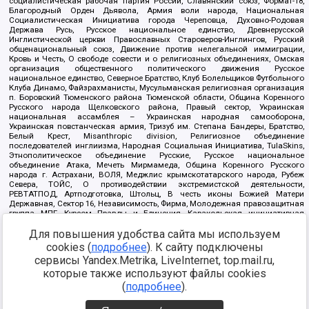
социалистическая рабочая партия России, Славянский союз, Формат-18,
Благородный Орден Дьявола, Армия воли народа, Национальная
Социалистическая Инициатива города Череповца, Духовно-Родовая
Держава Русь, Русское национальное единство, Древнерусской
Инглистической церкви Православных Староверов-Инглингов, Русский
общенациональный союз, Движение против нелегальной иммиграции,
Кровь и Честь, О свободе совести и о религиозных объединениях, Омская
организация общественного политического движения Русское
национальное единство, Северное Братство, Клуб Болельщиков Футбольного
Клуба Динамо, Файзрахманисты, Мусульманская религиозная организация
п. Боровский Тюменского района Тюменской области, Община Коренного
Русского народа Щелковского района, Правый сектор, Украинская
национальная ассамблея – Украинская народная самооборона,
Украинская повстанческая армия, Тризуб им. Степана Бандеры, Братство,
Белый Крест, Misanthropic division, Религиозное объединение
последователей инглиизма, Народная Социальная Инициатива, TulaSkins,
Этнополитическое объединение Русские, Русское национальное
объединение Атака, Мечеть Мирмамеда, Община Коренного Русского
народа г. Астрахани, ВОЛЯ, Меджлис крымскотатарского народа, Рубеж
Севера, ТОЙС, О противодействии экстремистской деятельности,
РЕВТАТПОД, Артподготовка, Штольц, В честь иконы Божией Матери
Державная, Сектор 16, Независимость, Фирма, Молодежная правозащитная
группа МПГ, Курсом Правды и Единения, Каракольская инициативная
группа, Автоград Крю, Союз Славянских Сил Руси, Алля-Аят,
Благотворительный пансионат Ак Умут, Русская республика Русь,
Для повышения удобства сайта мы используем
Арестантское уголовное единство, Башкорт, Нация и свобода, W.H.С., Фалунь
cookies (
подробнее
). К сайту подключены
Дафа, Иртыш Ultras, Русский Патриотический клуб-Новокузнецк/РПК,
сервисы Yandex.Metrika, LiveInternet, top.mail.ru,
Сибирский державный союз, Фонд борьбы с коррупцией, Фонд защиты прав
граждан, Штабы Навального, Совет граждан СССР Прикубанского округа г.
которые также используют файлы cookies
Краснодара
(
подробнее
).
Источник:
https://minjust.gov.ru/ru/documents/7822/
данные на
08.12.2021