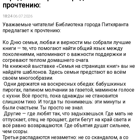
прочтению:
18:24
06.07.2026
Уважаемые читатели! Библиотека города Питкяранта
предлагает к прочтению:
Ко Дню семьи, любви и верности мы собрали лучшие
книги — те, что помогают найти общий язык между
поколениями, напоминают о важности поддержки и
согревают теплом домашнего очага.
На книжной выставке «Семья на страницах книг» вы не
найдёте шаблонов. Здесь семьи предстают во всём
своём многообразии.
️ Одни держатся на воскресных обедах: бабушкиных
пирогах, папином молчании за газетой, мамином голосе
с кухни. Всё просто, пока однажды не становится
слишком тихо. И тогда ты понимаешь: эти минуты и
были счастьем. Ты просто не знал.
️ Другие — где любят так, что задыхаешься. Где мать не
отпускает, отец не прощает, дети бегут на край света и
всё равно возвращаются. Где объятия душат сильнее,
чем ссоры.
Третьи распадаются незаметно: не со скандалом, а со