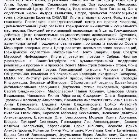
Анна, Проект Апрель, Самарская губерния, Эра здоровья, Мемориал,
Аналитический Центр Юрия Левады, Издательство Парк Гагарина, Фонд
содействия имени Андрея Рылькова, Сфера, Уральская правозащитная
группа, Женщины Евразии, СИБАЛЬТ, Институт прав человека, Фонд защиты
гласности, Российский исследовательский центр по правам человека,
Дальневосточный центр развития гражданских инициатив и социального
партнерства, Пермский региональный правозащитный центр, Гражданское
действие, Центр независимых социологических исследований, Сутяжник,
АКАДЕМИЯ ПО ПРАВАМ ЧЕЛОВЕКА, Частное учреждение в Калининграде по
административной поддержке реализации программ и проектов Совета
Министров северных стран, Центр развития некоммерческих организаций,
Гражданское содействие, Интернешнл-Р, Центр Защиты Прав Средств
Массовой Информации, Институт развития прессы - Сибирь, Частное
учреждение в Санкт-Петербурге по административной поддержке
реализации программ и проектов Совета Министров Северных Стран, Фонд
поддержки свободы прессы, Гражданский контроль, Человек и Закон,
Общественная комиссия по сохранению наследия академика Сахарова,
МЕМО. РУ, Институт региональной прессы, Институт Развития Свободы
Информации, Экозащита!-Женсовет, Общественный вердикт, Евразийская
антимонопольная ассоциация, Дзугкоева Регина Николаевна, Кривенко
Сергей Владимирович, Милославский Павел Юрьевич, Шнырова Ольга
Вадимовна, Чанышева Лилия Айратовна, Сидорович Ольга Борисовна,
Туровский Александр Алексеевич, Васильева Анастасия Евгеньевна, Ривина
Анна Валерьевна, Бурдина Юлия Владимировна, Бойко Анатолий
Николаевич, Пивоваров Андрей Сергеевич, Дугин Сергей Георгиевич, Аверин
Виталий Евгеньевич, Барахоев Магомед Бекханович, Шевченко Дмитрий
Александрович, Шарипков Олег Викторович, Мошель Ирина Ароновна,
Шведов Григорий Сергеевич, Пономарев Лев Александрович, Созаев
Валерий Валерьевич, Каргалицкий Борис Юльевич, Исакова Ирина
Александровна, Исламов Тимур Рифгатович, Романова Ольга Евгеньевна,
Щаров Сергей Алексадрович, Цирульников Борис Альбертович, Халидова
Марина Владимировна, Людевиг Марина Зариевна, Федотова Галина