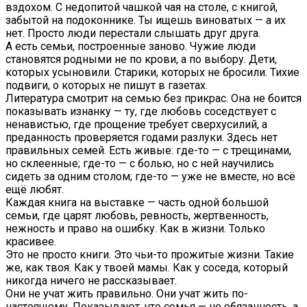
вздохом. С недопитой чашкой чая на столе, с книгой,
забытой на подоконнике. Ты ищешь виноватых — а их
нет. Просто люди перестали слышать друг друга.
А есть семьи, построенные заново. Чужие люди
становятся родными не по крови, а по выбору. Дети,
которых усыновили. Старики, которых не бросили. Тихие
подвиги, о которых не пишут в газетах.
Литература смотрит на семью без прикрас. Она не боится
показывать изнанку — ту, где любовь соседствует с
ненавистью, где прощение требует сверхусилий, а
преданность проверяется годами разлуки. Здесь нет
правильных семей. Есть живые: где-то — с трещинами,
но склеенные; где-то — с болью, но с ней научились
сидеть за одним столом; где-то — уже не вместе, но всё
ещё любят.
Каждая книга на выставке — часть одной большой
семьи, где царят любовь, ревность, жертвенность,
нежность и право на ошибку. Как в жизни. Только
красивее.
Это не просто книги. Это чьи-то прожитые жизни. Такие
же, как твоя. Как у твоей мамы. Как у соседа, который
никогда ничего не рассказывает.
Они не учат жить правильно. Они учат жить по-
настоящему. Показывают, что семья — не обязанность, а