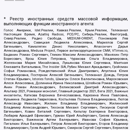
* Реестр иностранных средств массовой информации,
выполняющих функции иностранного агента:
Голос Америки, Idel.Реалии, Кавказ.Реалии, Крым.Реалии, Телеканал
Настоящее Время, Azatliq Radiosi, PCE/PC, Сибирь.Реалии, Фактограф,
Север.Реалии, Радио Свобода, MEDIUM-ORIENT, Пономарев Лев
Александрович, Савицкая Людмила Алексеевна, Маркелов Сергей
Евгеньевич, Камалягин Денис Николаевич, Апахончич Дарья
Александровна, Medusa Project, Первое антикоррупционное СМИ, VTimes.io,
Баданин Роман Сергеевич, Гликин Максим Александрович, Маняхин Петр
Борисович, Ярош Юлия Петровна, Чуракова Ольга Владимировна,
Железнова Мария Михайловна, Лукьянова Юлия Сергеевна, Маетная
Елизавета Витальевна, The Insider SIA, Рубин Михаил Аркадьевич, Гройсман
Софья Романовна, Рождественский Илья Дмитриевич, Апухтина Юлия
Владимировна, Постернак Алексей Евгеньевич, Телеканал Дождь, Петров
Степан Юрьевич, Istories fonds, Шмагун Олеся Валентиновна, Мароховская
Алеся Алексеевна, Долинина Ирина Николаевна, Шлейнов Роман Юрьевич,
Анин Роман Александрович, Великовский Дмитрий Александрович,
Альтаир 2021, Ромашки монолит, Главный редактор 2021, Вега 2021, Важные
иноагенты, Каткова Вероника Вячеславовна, Карезина Инна Павловна,
Кузьмина Людмила Гавриловна, Костылева Полина Владимировна, Лютов
Александр Иванович, Жилкин Владимир Владимирович, Жилинский
Владимир Александрович, Тихонов Михаил Сергеевич, Пискунов Сергей
Евгеньевич, Ковин Виталий Сергеевич, Кильтау Екатерина Викторовна,
Любарев Аркадий Ефимович, Гурман Юрий Альбертович, Грезев Александр
Викторович, Важенков Артем Валерьевич, Иванова София Юрьевна,
Пигалкин Илья Валерьевич, Петров Алексей Викторович, Егоров Владимир
Владимирович, Гусев Андрей Юрьевич, Смирнов Сергей Сергеевич, Верзилов