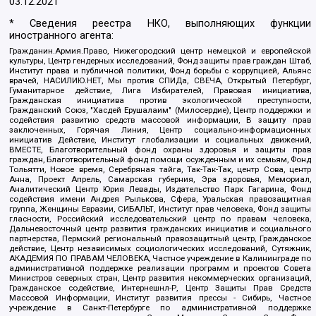
03.12.2021
* Сведения реестра НКО, выполняющих функции
иностранного агента:
Гражданин.Армия.Право, Нижегородский центр немецкой и европейской
культуры, Центр гендерных исследований, Фонд защиты прав граждан Штаб,
Институт права и публичной политики, Фонд борьбы с коррупцией, Альянс
врачей, НАСИЛИЮ.НЕТ, Мы против СПИДа, СВЕЧА, Открытый Петербург,
Гуманитарное действие, Лига Избирателей, Правовая инициатива,
Гражданская инициатива против экологической преступности,
Гражданский Союз, "Хасдей Ерушалаим" (Милосердие), Центр поддержки и
содействия развитию средств массовой информации, В защиту прав
заключенных, Горячая Линия, Центр социально-информационных
инициатив Действие, Институт глобализации и социальных движений,
ВМЕСТЕ, Благотворительный фонд охраны здоровья и защиты прав
граждан, Благотворительный фонд помощи осужденным и их семьям, Фонд
Тольятти, Новое время, Серебряная тайга, Так-Так-Так, центр Сова, центр
Анна, Проект Апрель, Самарская губерния, Эра здоровья, Мемориал,
Аналитический Центр Юрия Левады, Издательство Парк Гагарина, Фонд
содействия имени Андрея Рылькова, Сфера, Уральская правозащитная
группа, Женщины Евразии, СИБАЛЬТ, Институт прав человека, Фонд защиты
гласности, Российский исследовательский центр по правам человека,
Дальневосточный центр развития гражданских инициатив и социального
партнерства, Пермский региональный правозащитный центр, Гражданское
действие, Центр независимых социологических исследований, Сутяжник,
АКАДЕМИЯ ПО ПРАВАМ ЧЕЛОВЕКА, Частное учреждение в Калининграде по
административной поддержке реализации программ и проектов Совета
Министров северных стран, Центр развития некоммерческих организаций,
Гражданское содействие, Интернешнл-Р, Центр Защиты Прав Средств
Массовой Информации, Институт развития прессы - Сибирь, Частное
учреждение в Санкт-Петербурге по административной поддержке