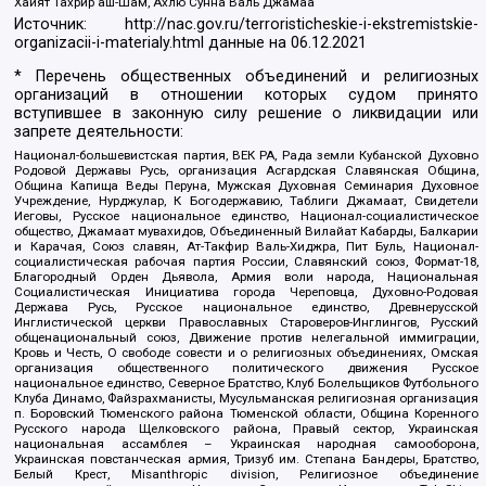
Хайят Тахрир аш-Шам, Ахлю Сунна Валь Джамаа
Источник:
http://nac.gov.ru/terroristicheskie-i-ekstremistskie-
organizacii-i-materialy.html
данные на
06.12.2021
* Перечень общественных объединений и религиозных
организаций в отношении которых судом принято
вступившее в законную силу решение о ликвидации или
запрете деятельности:
Национал-большевистская партия, ВЕК РА, Рада земли Кубанской Духовно
Родовой Державы Русь, организация Асгардская Славянская Община,
Община Капища Веды Перуна, Мужская Духовная Семинария Духовное
Учреждение, Нурджулар, К Богодержавию, Таблиги Джамаат, Свидетели
Иеговы, Русское национальное единство, Национал-социалистическое
общество, Джамаат мувахидов, Объединенный Вилайат Кабарды, Балкарии
и Карачая, Союз славян, Ат-Такфир Валь-Хиджра, Пит Буль, Национал-
социалистическая рабочая партия России, Славянский союз, Формат-18,
Благородный Орден Дьявола, Армия воли народа, Национальная
Социалистическая Инициатива города Череповца, Духовно-Родовая
Держава Русь, Русское национальное единство, Древнерусской
Инглистической церкви Православных Староверов-Инглингов, Русский
общенациональный союз, Движение против нелегальной иммиграции,
Кровь и Честь, О свободе совести и о религиозных объединениях, Омская
организация общественного политического движения Русское
национальное единство, Северное Братство, Клуб Болельщиков Футбольного
Клуба Динамо, Файзрахманисты, Мусульманская религиозная организация
п. Боровский Тюменского района Тюменской области, Община Коренного
Русского народа Щелковского района, Правый сектор, Украинская
национальная ассамблея – Украинская народная самооборона,
Украинская повстанческая армия, Тризуб им. Степана Бандеры, Братство,
Белый Крест, Misanthropic division, Религиозное объединение