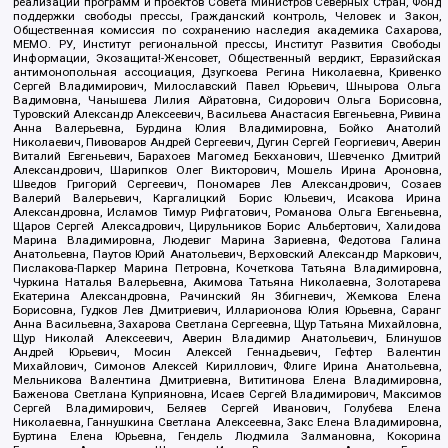
реализации программ и проектов Совета Министров Северных Стран, Фонд
поддержки свободы прессы, Гражданский контроль, Человек и Закон,
Общественная комиссия по сохранению наследия академика Сахарова,
МЕМО. РУ, Институт региональной прессы, Институт Развития Свободы
Информации, Экозащита!-Женсовет, Общественный вердикт, Евразийская
антимонопольная ассоциация, Дзугкоева Регина Николаевна, Кривенко
Сергей Владимирович, Милославский Павел Юрьевич, Шнырова Ольга
Вадимовна, Чанышева Лилия Айратовна, Сидорович Ольга Борисовна,
Туровский Александр Алексеевич, Васильева Анастасия Евгеньевна, Ривина
Анна Валерьевна, Бурдина Юлия Владимировна, Бойко Анатолий
Николаевич, Пивоваров Андрей Сергеевич, Дугин Сергей Георгиевич, Аверин
Виталий Евгеньевич, Барахоев Магомед Бекханович, Шевченко Дмитрий
Александрович, Шарипков Олег Викторович, Мошель Ирина Ароновна,
Шведов Григорий Сергеевич, Пономарев Лев Александрович, Созаев
Валерий Валерьевич, Каргалицкий Борис Юльевич, Исакова Ирина
Александровна, Исламов Тимур Рифгатович, Романова Ольга Евгеньевна,
Щаров Сергей Алексадрович, Цирульников Борис Альбертович, Халидова
Марина Владимировна, Людевиг Марина Зариевна, Федотова Галина
Анатольевна, Паутов Юрий Анатольевич, Верховский Александр Маркович,
Пислакова-Паркер Марина Петровна, Кочеткова Татьяна Владимировна,
Чуркина Наталья Валерьевна, Акимова Татьяна Николаевна, Золотарева
Екатерина Александровна, Рачинский Ян Збигневич, Жемкова Елена
Борисовна, Гудков Лев Дмитриевич, Илларионова Юлия Юрьевна, Саранг
Анна Васильевна, Захарова Светлана Сергеевна, Щур Татьяна Михайловна,
Щур Николай Алексеевич, Аверин Владимир Анатольевич, Блинушов
Андрей Юрьевич, Мосин Алексей Геннадьевич, Гефтер Валентин
Михайлович, Симонов Алексей Кириллович, Флиге Ирина Анатольевна,
Мельникова Валентина Дмитриевна, Вититинова Елена Владимировна,
Баженова Светлана Куприяновна, Исаев Сергей Владимирович, Максимов
Сергей Владимирович, Беляев Сергей Иванович, Голубева Елена
Николаевна, Ганнушкина Светлана Алексеевна, Закс Елена Владимировна,
Буртина Елена Юрьевна, Гендель Людмила Залмановна, Кокорина