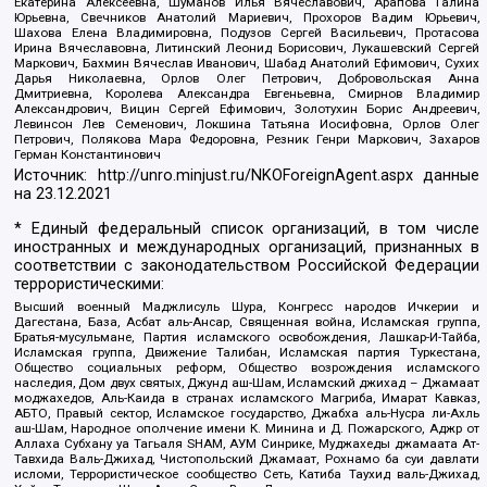
Екатерина Алексеевна, Шуманов Илья Вячеславович, Арапова Галина
Юрьевна, Свечников Анатолий Мариевич, Прохоров Вадим Юрьевич,
Шахова Елена Владимировна, Подузов Сергей Васильевич, Протасова
Ирина Вячеславовна, Литинский Леонид Борисович, Лукашевский Сергей
Маркович, Бахмин Вячеслав Иванович, Шабад Анатолий Ефимович, Сухих
Дарья Николаевна, Орлов Олег Петрович, Добровольская Анна
Дмитриевна, Королева Александра Евгеньевна, Смирнов Владимир
Александрович, Вицин Сергей Ефимович, Золотухин Борис Андреевич,
Левинсон Лев Семенович, Локшина Татьяна Иосифовна, Орлов Олег
Петрович, Полякова Мара Федоровна, Резник Генри Маркович, Захаров
Герман Константинович
Источник:
http://unro.minjust.ru/NKOForeignAgent.aspx
данные
на
23.12.2021
* Единый федеральный список организаций, в том числе
иностранных и международных организаций, признанных в
соответствии с законодательством Российской Федерации
террористическими:
Высший военный Маджлисуль Шура, Конгресс народов Ичкерии и
Дагестана, База, Асбат аль-Ансар, Священная война, Исламская группа,
Братья-мусульмане, Партия исламского освобождения, Лашкар-И-Тайба,
Исламская группа, Движение Талибан, Исламская партия Туркестана,
Общество социальных реформ, Общество возрождения исламского
наследия, Дом двух святых, Джунд аш-Шам, Исламский джихад – Джамаат
моджахедов, Аль-Каида в странах исламского Магриба, Имарат Кавказ,
АБТО, Правый сектор, Исламское государство, Джабха аль-Нусра ли-Ахль
аш-Шам, Народное ополчение имени К. Минина и Д. Пожарского, Аджр от
Аллаха Субхану уа Тагьаля SHAM, АУМ Синрике, Муджахеды джамаата Ат-
Тавхида Валь-Джихад, Чистопольский Джамаат, Рохнамо ба суи давлати
исломи, Террористическое сообщество Сеть, Катиба Таухид валь-Джихад,