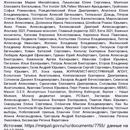
Железнова Мария Михайловна, Лукьянова Юлия Сергеевна, Маетная
Елизавета Витальевна, The Insider SIA, Рубин Михаил Аркадьевич, Гройсман
Софья Романовна, Рождественский Илья Дмитриевич, Апухтина Юлия
Владимировна, Постернак Алексей Евгеньевич, Телеканал Дождь, Петров
Степан Юрьевич, Istories fonds, Шмагун Олеся Валентиновна, Мароховская
Алеся Алексеевна, Долинина Ирина Николаевна, Шлейнов Роман Юрьевич,
Анин Роман Александрович, Великовский Дмитрий Александрович,
Альтаир 2021, Ромашки монолит, Главный редактор 2021, Вега 2021, Важные
иноагенты, Каткова Вероника Вячеславовна, Карезина Инна Павловна,
Кузьмина Людмила Гавриловна, Костылева Полина Владимировна, Лютов
Александр Иванович, Жилкин Владимир Владимирович, Жилинский
Владимир Александрович, Тихонов Михаил Сергеевич, Пискунов Сергей
Евгеньевич, Ковин Виталий Сергеевич, Кильтау Екатерина Викторовна,
Любарев Аркадий Ефимович, Гурман Юрий Альбертович, Грезев Александр
Викторович, Важенков Артем Валерьевич, Иванова София Юрьевна,
Пигалкин Илья Валерьевич, Петров Алексей Викторович, Егоров Владимир
Владимирович, Гусев Андрей Юрьевич, Смирнов Сергей Сергеевич, Верзилов
Петр Юрьевич, ЗП, Зона права, ЖУРНАЛИСТ-ИНОСТРАННЫЙ АГЕНТ,
Вольтская Татьяна Анатольевна, Клепиковская Екатерина Дмитриевна,
Сотников Даниил Владимирович, Захаров Андрей Вячеславович, Симонов
Евгений Алексеевич, Сурначева Елизавета Дмитриевна, Соловьева Елена
Анатольевна, Арапова Галина Юрьевна, Перл Роман Александрович, МЕМО,
Mason G.E.S. Anonymous Foundation, Stichting Bellingcat, Якутия – Наше
Мнение, Москоу диджитал медиа, РС-Балт, Заговора Максим
Александрович, Ветошкина Валерия Валерьевна, Павлов Иван Юрьевич,
Скворцова Елена Сергеевна, Оленичев Максим Владимирович, Как бы
инагент, Кочетков Игорь Викторович, Иркутский союз библиофилов, Честные
выборы, Нобелевский призыв, Еланчик Олег Александрович, Григорьева
Алина Александровна, Григорьев Андрей Валерьевич , Гималова Регина
Эмилевна, Хисамова Регина Фаритовна
Источник:
https://minjust.gov.ru/ru/documents/7755/
данные на