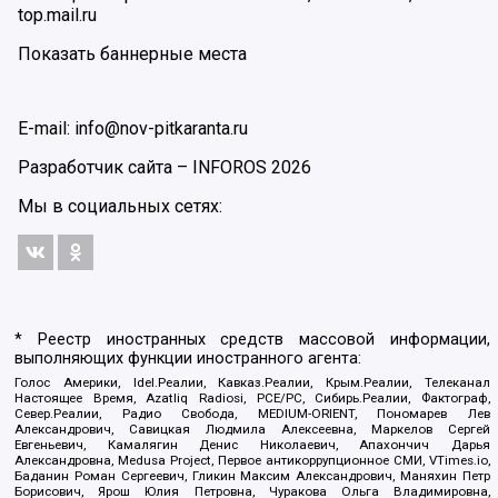
top.mail.ru
Показать баннерные места
E-mail: info@nov-pitkaranta.ru
Разработчик сайта –
INFOROS
2026
Мы в социальных сетях:
* Реестр иностранных средств массовой информации,
выполняющих функции иностранного агента:
Голос Америки, Idel.Реалии, Кавказ.Реалии, Крым.Реалии, Телеканал
Настоящее Время, Azatliq Radiosi, PCE/PC, Сибирь.Реалии, Фактограф,
Север.Реалии, Радио Свобода, MEDIUM-ORIENT, Пономарев Лев
Александрович, Савицкая Людмила Алексеевна, Маркелов Сергей
Евгеньевич, Камалягин Денис Николаевич, Апахончич Дарья
Александровна, Medusa Project, Первое антикоррупционное СМИ, VTimes.io,
Баданин Роман Сергеевич, Гликин Максим Александрович, Маняхин Петр
Борисович, Ярош Юлия Петровна, Чуракова Ольга Владимировна,