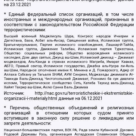
на
23.12.2021
* Единый федеральный список организаций, в том числе
иностранных и международных организаций, признанных в
соответствии с законодательством Российской Федерации
террористическими:
Высший военный Маджлисуль Шура, Конгресс народов Ичкерии и
Дагестана, База, Асбат аль-Ансар, Священная война, Исламская группа,
Братья-мусульмане, Партия исламского освобождения, Лашкар-И-Тайба,
Исламская группа, Движение Талибан, Исламская партия Туркестана,
Общество социальных реформ, Общество возрождения исламского
наследия, Дом двух святых, Джунд аш-Шам, Исламский джихад – Джамаат
моджахедов, Аль-Каида в странах исламского Магриба, Имарат Кавказ,
АБТО, Правый сектор, Исламское государство, Джабха аль-Нусра ли-Ахль
аш-Шам, Народное ополчение имени К. Минина и Д. Пожарского, Аджр от
Аллаха Субхану уа Тагьаля SHAM, АУМ Синрике, Муджахеды джамаата Ат-
Тавхида Валь-Джихад, Чистопольский Джамаат, Рохнамо ба суи давлати
исломи, Террористическое сообщество Сеть, Катиба Таухид валь-Джихад,
Хайят Тахрир аш-Шам, Ахлю Сунна Валь Джамаа
Источник:
http://nac.gov.ru/terroristicheskie-i-ekstremistskie-
organizacii-i-materialy.html
данные на
06.12.2021
* Перечень общественных объединений и религиозных
организаций в отношении которых судом принято
вступившее в законную силу решение о ликвидации или
запрете деятельности:
Национал-большевистская партия, ВЕК РА, Рада земли Кубанской Духовно
Родовой Державы Русь, организация Асгардская Славянская Община,