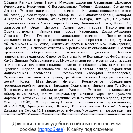
Община Капища Веды Перуна, Мужская Духовная Семинария Духовное
Учреждение, Нурджулар, К Богодержавию, Таблиги Джамаат, Свидетели
Иеговы, Русское национальное единство, Национал-социалистическое
общество, Джамаат мувахидов, Объединенный Вилайат Кабарды, Балкарии
и Карачая, Союз славян, Ат-Такфир Валь-Хиджра, Пит Буль, Национал-
социалистическая рабочая партия России, Славянский союз, Формат-18,
Благородный Орден Дьявола, Армия воли народа, Национальная
Социалистическая Инициатива города Череповца, Духовно-Родовая
Держава Русь, Русское национальное единство, Древнерусской
Инглистической церкви Православных Староверов-Инглингов, Русский
общенациональный союз, Движение против нелегальной иммиграции,
Кровь и Честь, О свободе совести и о религиозных объединениях, Омская
организация общественного политического движения Русское
национальное единство, Северное Братство, Клуб Болельщиков Футбольного
Клуба Динамо, Файзрахманисты, Мусульманская религиозная организация
п. Боровский Тюменского района Тюменской области, Община Коренного
Русского народа Щелковского района, Правый сектор, Украинская
национальная ассамблея – Украинская народная самооборона,
Украинская повстанческая армия, Тризуб им. Степана Бандеры, Братство,
Белый Крест, Misanthropic division, Религиозное объединение
последователей инглиизма, Народная Социальная Инициатива, TulaSkins,
Этнополитическое объединение Русские, Русское национальное
объединение Атака, Мечеть Мирмамеда, Община Коренного Русского
народа г. Астрахани, ВОЛЯ, Меджлис крымскотатарского народа, Рубеж
Севера, ТОЙС, О противодействии экстремистской деятельности,
РЕВТАТПОД, Артподготовка, Штольц, В честь иконы Божией Матери
Державная, Сектор 16, Независимость, Фирма, Молодежная правозащитная
группа МПГ, Курсом Правды и Единения, Каракольская инициативная
группа, Автоград Крю, Союз Славянских Сил Руси, Алля-Аят,
Благотворительный пансионат Ак Умут, Русская республика Русь,
Для повышения удобства сайта мы используем
Арестантское уголовное единство, Башкорт, Нация и свобода, W.H.С., Фалунь
cookies (
подробнее
). К сайту подключены
Дафа, Иртыш Ultras, Русский Патриотический клуб-Новокузнецк/РПК,