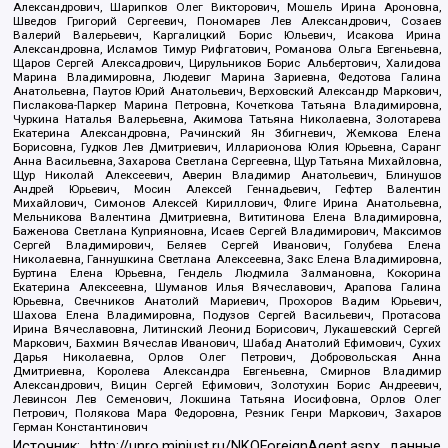
Александрович, Шарипков Олег Викторович, Мошель Ирина Ароновна,
Шведов Григорий Сергеевич, Пономарев Лев Александрович, Созаев
Валерий Валерьевич, Каргалицкий Борис Юльевич, Исакова Ирина
Александровна, Исламов Тимур Рифгатович, Романова Ольга Евгеньевна,
Щаров Сергей Алексадрович, Цирульников Борис Альбертович, Халидова
Марина Владимировна, Людевиг Марина Зариевна, Федотова Галина
Анатольевна, Паутов Юрий Анатольевич, Верховский Александр Маркович,
Пислакова-Паркер Марина Петровна, Кочеткова Татьяна Владимировна,
Чуркина Наталья Валерьевна, Акимова Татьяна Николаевна, Золотарева
Екатерина Александровна, Рачинский Ян Збигневич, Жемкова Елена
Борисовна, Гудков Лев Дмитриевич, Илларионова Юлия Юрьевна, Саранг
Анна Васильевна, Захарова Светлана Сергеевна, Щур Татьяна Михайловна,
Щур Николай Алексеевич, Аверин Владимир Анатольевич, Блинушов
Андрей Юрьевич, Мосин Алексей Геннадьевич, Гефтер Валентин
Михайлович, Симонов Алексей Кириллович, Флиге Ирина Анатольевна,
Мельникова Валентина Дмитриевна, Вититинова Елена Владимировна,
Баженова Светлана Куприяновна, Исаев Сергей Владимирович, Максимов
Сергей Владимирович, Беляев Сергей Иванович, Голубева Елена
Николаевна, Ганнушкина Светлана Алексеевна, Закс Елена Владимировна,
Буртина Елена Юрьевна, Гендель Людмила Залмановна, Кокорина
Екатерина Алексеевна, Шуманов Илья Вячеславович, Арапова Галина
Юрьевна, Свечников Анатолий Мариевич, Прохоров Вадим Юрьевич,
Шахова Елена Владимировна, Подузов Сергей Васильевич, Протасова
Ирина Вячеславовна, Литинский Леонид Борисович, Лукашевский Сергей
Маркович, Бахмин Вячеслав Иванович, Шабад Анатолий Ефимович, Сухих
Дарья Николаевна, Орлов Олег Петрович, Добровольская Анна
Дмитриевна, Королева Александра Евгеньевна, Смирнов Владимир
Александрович, Вицин Сергей Ефимович, Золотухин Борис Андреевич,
Левинсон Лев Семенович, Локшина Татьяна Иосифовна, Орлов Олег
Петрович, Полякова Мара Федоровна, Резник Генри Маркович, Захаров
Герман Константинович
Источник:
http://unro.minjust.ru/NKOForeignAgent.aspx
данные