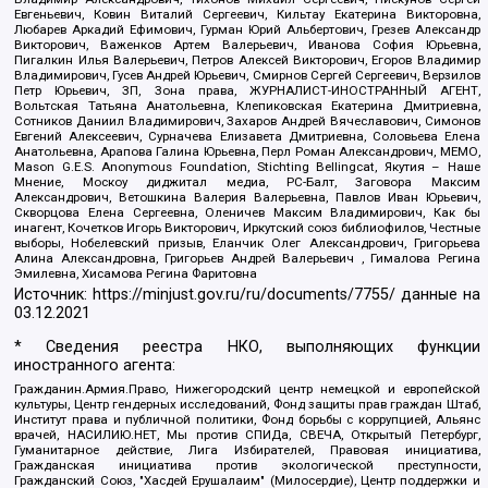
Евгеньевич, Ковин Виталий Сергеевич, Кильтау Екатерина Викторовна,
Любарев Аркадий Ефимович, Гурман Юрий Альбертович, Грезев Александр
Викторович, Важенков Артем Валерьевич, Иванова София Юрьевна,
Пигалкин Илья Валерьевич, Петров Алексей Викторович, Егоров Владимир
Владимирович, Гусев Андрей Юрьевич, Смирнов Сергей Сергеевич, Верзилов
Петр Юрьевич, ЗП, Зона права, ЖУРНАЛИСТ-ИНОСТРАННЫЙ АГЕНТ,
Вольтская Татьяна Анатольевна, Клепиковская Екатерина Дмитриевна,
Сотников Даниил Владимирович, Захаров Андрей Вячеславович, Симонов
Евгений Алексеевич, Сурначева Елизавета Дмитриевна, Соловьева Елена
Анатольевна, Арапова Галина Юрьевна, Перл Роман Александрович, МЕМО,
Mason G.E.S. Anonymous Foundation, Stichting Bellingcat, Якутия – Наше
Мнение, Москоу диджитал медиа, РС-Балт, Заговора Максим
Александрович, Ветошкина Валерия Валерьевна, Павлов Иван Юрьевич,
Скворцова Елена Сергеевна, Оленичев Максим Владимирович, Как бы
инагент, Кочетков Игорь Викторович, Иркутский союз библиофилов, Честные
выборы, Нобелевский призыв, Еланчик Олег Александрович, Григорьева
Алина Александровна, Григорьев Андрей Валерьевич , Гималова Регина
Эмилевна, Хисамова Регина Фаритовна
Источник:
https://minjust.gov.ru/ru/documents/7755/
данные на
03.12.2021
* Сведения реестра НКО, выполняющих функции
иностранного агента:
Гражданин.Армия.Право, Нижегородский центр немецкой и европейской
культуры, Центр гендерных исследований, Фонд защиты прав граждан Штаб,
Институт права и публичной политики, Фонд борьбы с коррупцией, Альянс
врачей, НАСИЛИЮ.НЕТ, Мы против СПИДа, СВЕЧА, Открытый Петербург,
Гуманитарное действие, Лига Избирателей, Правовая инициатива,
Гражданская инициатива против экологической преступности,
Гражданский Союз, "Хасдей Ерушалаим" (Милосердие), Центр поддержки и