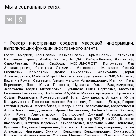
Мы в социальных сетях:
* Реестр иностранных средств массовой информации,
выполняющих функции иностранного агента:
Голос Америки, Idel.Реалии, Кавказ.Реалии, Крым.Реалии, Телеканал
Настоящее Время, Azatliq Radiosi, PCE/PC, Сибирь.Реалии, Фактограф,
Север.Реалии, Радио Свобода, MEDIUM-ORIENT, Пономарев Лев
Александрович, Савицкая Людмила Алексеевна, Маркелов Сергей
Евгеньевич, Камалягин Денис Николаевич, Апахончич Дарья
Александровна, Medusa Project, Первое антикоррупционное СМИ, VTimes.io,
Баданин Роман Сергеевич, Гликин Максим Александрович, Маняхин Петр
Борисович, Ярош Юлия Петровна, Чуракова Ольга Владимировна,
Железнова Мария Михайловна, Лукьянова Юлия Сергеевна, Маетная
Елизавета Витальевна, The Insider SIA, Рубин Михаил Аркадьевич, Гройсман
Софья Романовна, Рождественский Илья Дмитриевич, Апухтина Юлия
Владимировна, Постернак Алексей Евгеньевич, Телеканал Дождь, Петров
Степан Юрьевич, Istories fonds, Шмагун Олеся Валентиновна, Мароховская
Алеся Алексеевна, Долинина Ирина Николаевна, Шлейнов Роман Юрьевич,
Анин Роман Александрович, Великовский Дмитрий Александрович,
Альтаир 2021, Ромашки монолит, Главный редактор 2021, Вега 2021, Важные
иноагенты, Каткова Вероника Вячеславовна, Карезина Инна Павловна,
Кузьмина Людмила Гавриловна, Костылева Полина Владимировна, Лютов
Александр Иванович, Жилкин Владимир Владимирович, Жилинский
Владимир Александрович, Тихонов Михаил Сергеевич, Пискунов Сергей