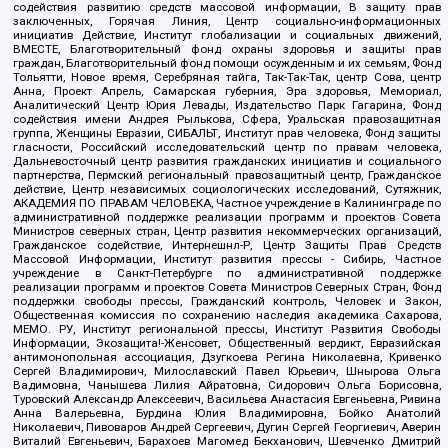
содействия развитию средств массовой информации, В защиту прав
заключенных, Горячая Линия, Центр социально-информационных
инициатив Действие, Институт глобализации и социальных движений,
ВМЕСТЕ, Благотворительный фонд охраны здоровья и защиты прав
граждан, Благотворительный фонд помощи осужденным и их семьям, Фонд
Тольятти, Новое время, Серебряная тайга, Так-Так-Так, центр Сова, центр
Анна, Проект Апрель, Самарская губерния, Эра здоровья, Мемориал,
Аналитический Центр Юрия Левады, Издательство Парк Гагарина, Фонд
содействия имени Андрея Рылькова, Сфера, Уральская правозащитная
группа, Женщины Евразии, СИБАЛЬТ, Институт прав человека, Фонд защиты
гласности, Российский исследовательский центр по правам человека,
Дальневосточный центр развития гражданских инициатив и социального
партнерства, Пермский региональный правозащитный центр, Гражданское
действие, Центр независимых социологических исследований, Сутяжник,
АКАДЕМИЯ ПО ПРАВАМ ЧЕЛОВЕКА, Частное учреждение в Калининграде по
административной поддержке реализации программ и проектов Совета
Министров северных стран, Центр развития некоммерческих организаций,
Гражданское содействие, Интернешнл-Р, Центр Защиты Прав Средств
Массовой Информации, Институт развития прессы - Сибирь, Частное
учреждение в Санкт-Петербурге по административной поддержке
реализации программ и проектов Совета Министров Северных Стран, Фонд
поддержки свободы прессы, Гражданский контроль, Человек и Закон,
Общественная комиссия по сохранению наследия академика Сахарова,
МЕМО. РУ, Институт региональной прессы, Институт Развития Свободы
Информации, Экозащита!-Женсовет, Общественный вердикт, Евразийская
антимонопольная ассоциация, Дзугкоева Регина Николаевна, Кривенко
Сергей Владимирович, Милославский Павел Юрьевич, Шнырова Ольга
Вадимовна, Чанышева Лилия Айратовна, Сидорович Ольга Борисовна,
Туровский Александр Алексеевич, Васильева Анастасия Евгеньевна, Ривина
Анна Валерьевна, Бурдина Юлия Владимировна, Бойко Анатолий
Николаевич, Пивоваров Андрей Сергеевич, Дугин Сергей Георгиевич, Аверин
Виталий Евгеньевич, Барахоев Магомед Бекханович, Шевченко Дмитрий