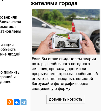
жителями города
проверили
бликанская
помогают
установлены
изации,
 объекта,
ение людей
Если Вы стали свидетелем аварии,
пожара, необычного погодного
явления, провала дороги или
о помнить,
прорыва теплотрассы, сообщите об
ораний и
этом в ленте народных новостей.
юдение
Загружайте фотографии через
специальную форму.
ДОБАВИТЬ НОВОСТЬ