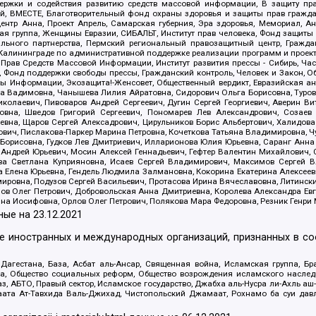
держки и содействия развитию средств массовой информации, В защиту п
ий, ВМЕСТЕ, Благотворительный фонд охраны здоровья и защиты прав граж
, центр Анна, Проект Апрель, Самарская губерния, Эра здоровья, Мемориал,
я группа, Женщины Евразии, СИБАЛЬТ, Институт прав человека, Фонд защиты 
льного партнерства, Пермский региональный правозащитный центр, Граждан
лининграде по административной поддержке реализации программ и проекто
 Прав Средств Массовой Информации, Институт развития прессы - Сибирь, Ча
, Фонд поддержки свободы прессы, Гражданский контроль, Человек и Закон, 
оды Информации, Экозащита!-Женсовет, Общественный вердикт, Евразийская а
 Вадимовна, Чанышева Лилия Айратовна, Сидорович Ольга Борисовна, Туровс
олаевич, Пивоваров Андрей Сергеевич, Дугин Сергей Георгиевич, Аверин В
вна, Шведов Григорий Сергеевич, Пономарев Лев Александрович, Созаев
евна, Щаров Сергей Алексадрович, Цирульников Борис Альбертович, Халидо
ович, Пислакова-Паркер Марина Петровна, Кочеткова Татьяна Владимировна, Ч
Борисовна, Гудков Лев Дмитриевич, Илларионова Юлия Юрьевна, Саранг Анна
Андрей Юрьевич, Мосин Алексей Геннадьевич, Гефтер Валентин Михайлович,
а Светлана Куприяновна, Исаев Сергей Владимирович, Максимов Сергей Вл
а Елена Юрьевна, Гендель Людмила Залмановна, Кокорина Екатерина Алексее
ровна, Подузов Сергей Васильевич, Протасова Ирина Вячеславовна, Литинск
ов Олег Петрович, Добровольская Анна Дмитриевна, Королева Александра Ев
яна Иосифовна, Орлов Олег Петрович, Полякова Мара Федоровна, Резник Генри
ные на
23.12.2021
ле иностранных и международных организаций, признанных в с
гестана, База, Асбат аль-Ансар, Священная война, Исламская группа, Бра
ана, Общество социальных реформ, Общество возрождения исламского насле
з, АБТО, Правый сектор, Исламское государство, Джабха аль-Нусра ли-Ахль а
та Ат-Тавхида Валь-Джихад, Чистопольский Джамаат, Рохнамо ба суи давлат