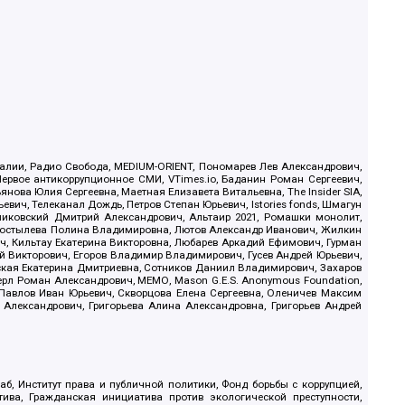
.Реалии, Радио Свобода, MEDIUM-ORIENT, Пономарев Лев Александрович,
ервое антикоррупционное СМИ, VTimes.io, Баданин Роман Сергеевич,
ова Юлия Сергеевна, Маетная Елизавета Витальевна, The Insider SIA,
ич, Телеканал Дождь, Петров Степан Юрьевич, Istories fonds, Шмагун
иковский Дмитрий Александрович, Альтаир 2021, Ромашки монолит,
, Костылева Полина Владимировна, Лютов Александр Иванович, Жилкин
, Кильтау Екатерина Викторовна, Любарев Аркадий Ефимович, Гурман
й Викторович, Егоров Владимир Владимирович, Гусев Андрей Юрьевич,
ская Екатерина Дмитриевна, Сотников Даниил Владимирович, Захаров
ерл Роман Александрович, МЕМО, Mason G.E.S. Anonymous Foundation,
, Павлов Иван Юрьевич, Скворцова Елена Сергеевна, Оленичев Максим
 Александрович, Григорьева Алина Александровна, Григорьев Андрей
б, Институт права и публичной политики, Фонд борьбы с коррупцией,
ива, Гражданская инициатива против экологической преступности,