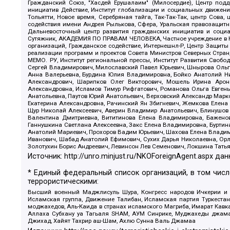
Гражданский Союз, "Хасдей Ерушалаим" (Милосердие), Центр под
инициатив Действие, Институт глобализации и социальных движен
Тольятти, Новое время, Серебряная тайга, Так-Так-Так, центр Сова
содействия имени Андрея Рылькова, Сфера, Уральская правозащитна
Дальневосточный центр развития гражданских инициатив и социа
Сутяжник, АКАДЕМИЯ ПО ПРАВАМ ЧЕЛОВЕКА, Частное учреждение в Ка
организаций, Гражданское содействие, Интернешнл-Р, Центр Защиты
реализации программ и проектов Совета Министров Северных Стран
МЕМО. РУ, Институт региональной прессы, Институт Развития Своб
Сергей Владимирович, Милославский Павел Юрьевич, Шнырова Ольга
Анна Валерьевна, Бурдина Юлия Владимировна, Бойко Анатолий Ник
Александрович, Шарипков Олег Викторович, Мошель Ирина Ароно
Александровна, Исламов Тимур Рифгатович, Романова Ольга Евгень
Анатольевна, Паутов Юрий Анатольевич, Верховский Александр Марк
Екатерина Александровна, Рачинский Ян Збигневич, Жемкова Елена 
Щур Николай Алексеевич, Аверин Владимир Анатольевич, Блинушов 
Валентина Дмитриевна, Вититинова Елена Владимировна, Баженов
Ганнушкина Светлана Алексеевна, Закс Елена Владимировна, Буртин
Анатолий Мариевич, Прохоров Вадим Юрьевич, Шахова Елена Владими
Иванович, Шабад Анатолий Ефимович, Сухих Дарья Николаевна, Орл
Золотухин Борис Андреевич, Левинсон Лев Семенович, Локшина Тать
Источник:
http://unro.minjust.ru/NKOForeignAgent.aspx
дан
* Единый федеральный список организаций, в том чис
террористическими:
Высший военный Маджлисуль Шура, Конгресс народов Ичкерии и Да
Исламская группа, Движение Талибан, Исламская партия Туркест
моджахедов, Аль-Каида в странах исламского Магриба, Имарат Кавка
Аллаха Субхану уа Тагьаля SHAM, АУМ Синрике, Муджахеды джамаа
Джихад, Хайят Тахрир аш-Шам, Ахлю Сунна Валь Джамаа