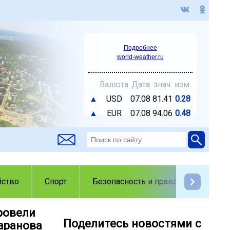
Подробнее
world-weather.ru
Валюта
Дата
знач.
изм.
▲
USD
07.08
81.41
0.28
▲
EUR
07.08
94.06
0.48
йство
Спорт
Безопасность и правопорядок
ровели
Поделитесь новостями с
аранова