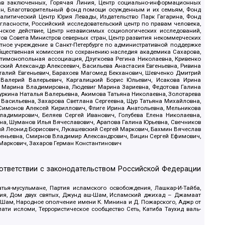
рав заключенных, Горячая Линия, Центр социально-информационных
дан, Благотворительный фонд помощи осужденным и их семьям, Фонд
 Аналитический Центр Юрия Левады, Издательство Парк Гагарина, Фонд
гласности, Российский исследовательский центр по правам человека,
ское действие, Центр независимых социологических исследований,
в Совета Министров северных стран, Центр развития некоммерческих
стное учреждение в Санкт-Петербурге по административной поддержке
Общественная комиссия по сохранению наследия академика Сахарова,
нтимонопольная ассоциация, Дзугкоева Регина Николаевна, Кривенко
кий Александр Алексеевич, Васильева Анастасия Евгеньевна, Ривина
италий Евгеньевич, Барахоев Магомед Бекханович, Шевченко Дмитрий
 Валерий Валерьевич, Каргалицкий Борис Юльевич, Исакова Ирина
ва Марина Владимировна, Людевиг Марина Зариевна, Федотова Галина
уркина Наталья Валерьевна, Акимова Татьяна Николаевна, Золотарева
 Васильевна, Захарова Светлана Сергеевна, Щур Татьяна Михайловна,
 Симонов Алексей Кириллович, Флиге Ирина Анатольевна, Мельникова
адимирович, Беляев Сергей Иванович, Голубева Елена Николаевна,
вна, Шуманов Илья Вячеславович, Арапова Галина Юрьевна, Свечников
ий Леонид Борисович, Лукашевский Сергей Маркович, Бахмин Вячеслав
геньевна, Смирнов Владимир Александрович, Вицин Сергей Ефимович,
 Маркович, Захаров Герман Константинович
оответствии с законодательством Российской Федерации
тья-мусульмане, Партия исламского освобождения, Лашкар-И-Тайба,
дия, Дом двух святых, Джунд аш-Шам, Исламский джихад – Джамаат
ш-Шам, Народное ополчение имени К. Минина и Д. Пожарского, Аджр от
и исломи, Террористическое сообщество Сеть, Катиба Таухид валь-