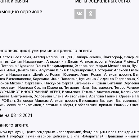
атной связи
Мы в социальных сетях:
 помощью сервисов
выполняющих функции иностранного агента:
 Настоящее Время, Azatliq Radiosi, PCE/PC, Сибирь.Реалии, Фактограф, Север
ягин Денис Николаевич, Апахончич Дарья Александровна, Medusa Project, П
етровна, Чуракова Ольга Владимировна, Железнова Мария Михайловна, Лукьян
й Илья Дмитриевич, Апухтина Юлия Владимировна, Постернак Алексей Евгеньев
рина Николаевна, Шлейнов Роман Юрьевич, Анин Роман Александрович, Вел
оника Вячеславовна, Карезина Инна Павловна, Кузьмина Людмила Гавриловна
ов Михаил Сергеевич, Пискунов Сергей Евгеньевич, Ковин Виталий Сергеевич
алерьевич, Иванова София Юрьевна, Пигалкин Илья Валерьевич, Петров Алексе
а, ЖУРНАЛИСТ-ИНОСТРАННЫЙ АГЕНТ, Вольтская Татьяна Анатольевна, Клепиков
авета Дмитриевна, Соловьева Елена Анатольевна, Арапова Галина Юрьевна, П
иа, РС-Балт, Заговора Максим Александрович, Ветошкина Валерия Валерьевна
ский союз библиофилов, Честные выборы, Нобелевский призыв, Еланчик Олег
а
е на
03.12.2021
нного агента:
ой культуры, Центр гендерных исследований, Фонд защиты прав граждан Шта
 Петербург, Гуманитарное действие, Лига Избирателей, Правовая инициат