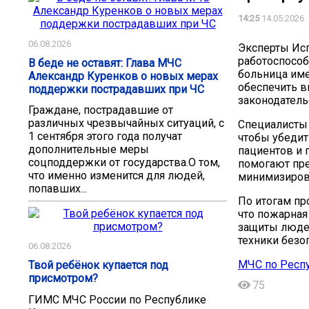
14:25
14.05.2026
06.08.2026
Эксперты Ис
работоспособ
В беде не оставят: Глава МЧС
больница име
Александр Куренков о новых мерах
обеспечить в
поддержки пострадавших при ЧС
законодатель
Граждане, пострадавшие от
различных чрезвычайных ситуаций, с
Специалисты 
1 сентября этого года получат
чтобы убедит
дополнительные меры
пациентов и 
соцподдержки от государства.О том,
помогают пре
что именно изменится для людей,
минимизиров
попавших...
По итогам пр
что пожарная
защиты люде
техники безо
06.08.2026
МЧС по Респ
Твой ребёнок купается под
присмотром?
75
ГИМС МЧС России по Республике