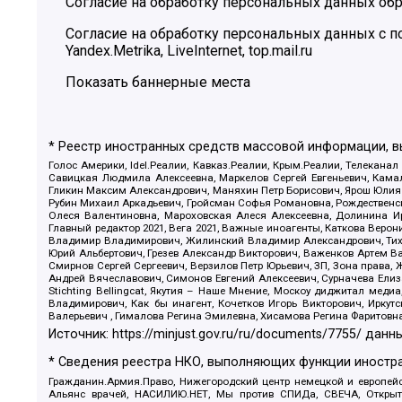
Согласие на обработку персональных данных обр
Согласие на обработку персональных данных с
Yandex.Metrika, LiveInternet, top.mail.ru
Показать баннерные места
* Реестр иностранных средств массовой информации, 
Голос Америки, Idel.Реалии, Кавказ.Реалии, Крым.Реалии, Телеканал
Савицкая Людмила Алексеевна, Маркелов Сергей Евгеньевич, Камал
Гликин Максим Александрович, Маняхин Петр Борисович, Ярош Юлия П
Рубин Михаил Аркадьевич, Гройсман Софья Романовна, Рождественски
Олеся Валентиновна, Мароховская Алеся Алексеевна, Долинина И
Главный редактор 2021, Вега 2021, Важные иноагенты, Каткова Вер
Владимир Владимирович, Жилинский Владимир Александрович, Тихон
Юрий Альбертович, Грезев Александр Викторович, Важенков Артем В
Смирнов Сергей Сергеевич, Верзилов Петр Юрьевич, ЗП, Зона прав
Андрей Вячеславович, Симонов Евгений Алексеевич, Сурначева Елиз
Stichting Bellingcat, Якутия – Наше Мнение, Москоу диджитал мед
Владимирович, Как бы инагент, Кочетков Игорь Викторович, Иркут
Валерьевич , Гималова Регина Эмилевна, Хисамова Регина Фаритовн
Источник:
https://minjust.gov.ru/ru/documents/7755/
данны
* Сведения реестра НКО, выполняющих функции иностра
Гражданин.Армия.Право, Нижегородский центр немецкой и европейск
Альянс врачей, НАСИЛИЮ.НЕТ, Мы против СПИДа, СВЕЧА, Открытый