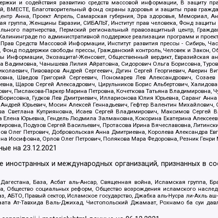
держки и содействия развитию средств массовой информации, В защиту п
ий, ВМЕСТЕ, Благотворительный фонд охраны здоровья и защиты прав граж
, центр Анна, Проект Апрель, Самарская губерния, Эра здоровья, Мемориал,
я группа, Женщины Евразии, СИБАЛЬТ, Институт прав человека, Фонд защиты 
льного партнерства, Пермский региональный правозащитный центр, Граждан
лининграде по административной поддержке реализации программ и проекто
 Прав Средств Массовой Информации, Институт развития прессы - Сибирь, Ча
, Фонд поддержки свободы прессы, Гражданский контроль, Человек и Закон, 
оды Информации, Экозащита!-Женсовет, Общественный вердикт, Евразийская а
 Вадимовна, Чанышева Лилия Айратовна, Сидорович Ольга Борисовна, Туровс
олаевич, Пивоваров Андрей Сергеевич, Дугин Сергей Георгиевич, Аверин В
вна, Шведов Григорий Сергеевич, Пономарев Лев Александрович, Созаев
евна, Щаров Сергей Алексадрович, Цирульников Борис Альбертович, Халидо
ович, Пислакова-Паркер Марина Петровна, Кочеткова Татьяна Владимировна, Ч
Борисовна, Гудков Лев Дмитриевич, Илларионова Юлия Юрьевна, Саранг Анна
Андрей Юрьевич, Мосин Алексей Геннадьевич, Гефтер Валентин Михайлович,
а Светлана Куприяновна, Исаев Сергей Владимирович, Максимов Сергей Вл
а Елена Юрьевна, Гендель Людмила Залмановна, Кокорина Екатерина Алексее
ровна, Подузов Сергей Васильевич, Протасова Ирина Вячеславовна, Литинск
ов Олег Петрович, Добровольская Анна Дмитриевна, Королева Александра Ев
яна Иосифовна, Орлов Олег Петрович, Полякова Мара Федоровна, Резник Генри
ные на
23.12.2021
ле иностранных и международных организаций, признанных в с
гестана, База, Асбат аль-Ансар, Священная война, Исламская группа, Бра
ана, Общество социальных реформ, Общество возрождения исламского насле
з, АБТО, Правый сектор, Исламское государство, Джабха аль-Нусра ли-Ахль а
та Ат-Тавхида Валь-Джихад, Чистопольский Джамаат, Рохнамо ба суи давлат