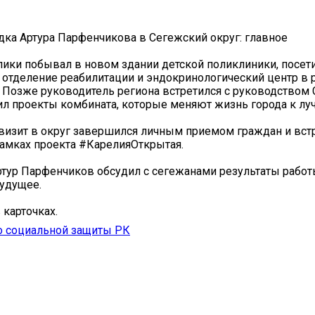
дка Артура Парфенчикова в Сегежский округ: главное
лики побывал в новом здании детской поликлиники, посет
отделение реабилитации и эндокринологический центр в 
 Позже руководитель региона встретился с руководством
л проекты комбината, которые меняют жизнь города к лу
визит в округ завершился личным приемом граждан и вст
амках проекта #КарелияОткрытая.
ртур Парфенчиков обсудил с сегежанами результаты работ
удущее.
 карточках.
о социальной защиты РК