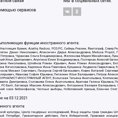
атной связи
Мы в социальных сетях:
 помощью сервисов
выполняющих функции иностранного агента:
 Настоящее Время, Azatliq Radiosi, PCE/PC, Сибирь.Реалии, Фактограф, Север
ягин Денис Николаевич, Апахончич Дарья Александровна, Medusa Project, П
етровна, Чуракова Ольга Владимировна, Железнова Мария Михайловна, Лукьян
й Илья Дмитриевич, Апухтина Юлия Владимировна, Постернак Алексей Евгеньев
рина Николаевна, Шлейнов Роман Юрьевич, Анин Роман Александрович, Вел
оника Вячеславовна, Карезина Инна Павловна, Кузьмина Людмила Гавриловна
ов Михаил Сергеевич, Пискунов Сергей Евгеньевич, Ковин Виталий Сергеевич
алерьевич, Иванова София Юрьевна, Пигалкин Илья Валерьевич, Петров Алексе
а, ЖУРНАЛИСТ-ИНОСТРАННЫЙ АГЕНТ, Вольтская Татьяна Анатольевна, Клепиков
авета Дмитриевна, Соловьева Елена Анатольевна, Арапова Галина Юрьевна, П
иа, РС-Балт, Заговора Максим Александрович, Ветошкина Валерия Валерьевна
ский союз библиофилов, Честные выборы, Нобелевский призыв, Еланчик Олег
а
е на
03.12.2021
нного агента:
ой культуры, Центр гендерных исследований, Фонд защиты прав граждан Шта
 Петербург, Гуманитарное действие, Лига Избирателей, Правовая инициат