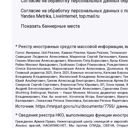
Согласие на обработку персональных данных обр
Согласие на обработку персональных данных с
Yandex.Metrika, LiveInternet, top.mail.ru
Показать баннерные места
* Реестр иностранных средств массовой информации, 
Голос Америки, Idel.Реалии, Кавказ.Реалии, Крым.Реалии, Телеканал
Савицкая Людмила Алексеевна, Маркелов Сергей Евгеньевич, Камал
Гликин Максим Александрович, Маняхин Петр Борисович, Ярош Юлия П
Рубин Михаил Аркадьевич, Гройсман Софья Романовна, Рождественски
Олеся Валентиновна, Мароховская Алеся Алексеевна, Долинина И
Главный редактор 2021, Вега 2021, Важные иноагенты, Каткова Вер
Владимир Владимирович, Жилинский Владимир Александрович, Тихон
Юрий Альбертович, Грезев Александр Викторович, Важенков Артем В
Смирнов Сергей Сергеевич, Верзилов Петр Юрьевич, ЗП, Зона прав
Андрей Вячеславович, Симонов Евгений Алексеевич, Сурначева Елиз
Stichting Bellingcat, Якутия – Наше Мнение, Москоу диджитал мед
Владимирович, Как бы инагент, Кочетков Игорь Викторович, Иркут
Валерьевич , Гималова Регина Эмилевна, Хисамова Регина Фаритовн
Источник:
https://minjust.gov.ru/ru/documents/7755/
данны
* Сведения реестра НКО, выполняющих функции иностра
Гражданин.Армия.Право, Нижегородский центр немецкой и европейск
Альянс врачей, НАСИЛИЮ.НЕТ, Мы против СПИДа, СВЕЧА, Открытый