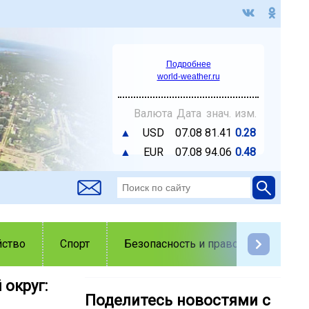
Подробнее
world-weather.ru
Валюта
Дата
знач.
изм.
▲
USD
07.08
81.41
0.28
▲
EUR
07.08
94.06
0.48
йство
Спорт
Безопасность и правопорядок
 округ:
Поделитесь новостями с