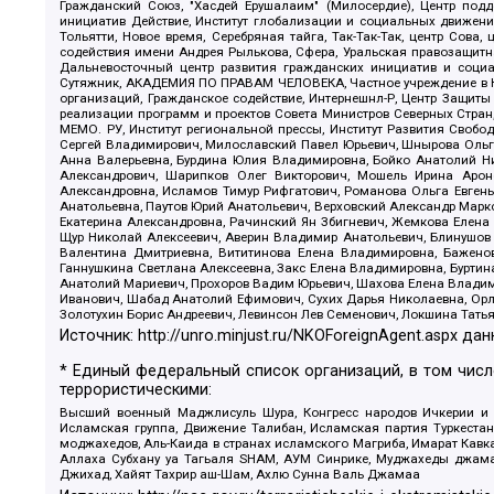
Гражданский Союз, "Хасдей Ерушалаим" (Милосердие), Центр под
инициатив Действие, Институт глобализации и социальных движен
Тольятти, Новое время, Серебряная тайга, Так-Так-Так, центр Сова
содействия имени Андрея Рылькова, Сфера, Уральская правозащитна
Дальневосточный центр развития гражданских инициатив и социа
Сутяжник, АКАДЕМИЯ ПО ПРАВАМ ЧЕЛОВЕКА, Частное учреждение в Ка
организаций, Гражданское содействие, Интернешнл-Р, Центр Защиты
реализации программ и проектов Совета Министров Северных Стран
МЕМО. РУ, Институт региональной прессы, Институт Развития Своб
Сергей Владимирович, Милославский Павел Юрьевич, Шнырова Ольга
Анна Валерьевна, Бурдина Юлия Владимировна, Бойко Анатолий Ник
Александрович, Шарипков Олег Викторович, Мошель Ирина Ароно
Александровна, Исламов Тимур Рифгатович, Романова Ольга Евгень
Анатольевна, Паутов Юрий Анатольевич, Верховский Александр Марк
Екатерина Александровна, Рачинский Ян Збигневич, Жемкова Елена 
Щур Николай Алексеевич, Аверин Владимир Анатольевич, Блинушов 
Валентина Дмитриевна, Вититинова Елена Владимировна, Баженов
Ганнушкина Светлана Алексеевна, Закс Елена Владимировна, Буртин
Анатолий Мариевич, Прохоров Вадим Юрьевич, Шахова Елена Владими
Иванович, Шабад Анатолий Ефимович, Сухих Дарья Николаевна, Орл
Золотухин Борис Андреевич, Левинсон Лев Семенович, Локшина Тать
Источник:
http://unro.minjust.ru/NKOForeignAgent.aspx
дан
* Единый федеральный список организаций, в том чис
террористическими:
Высший военный Маджлисуль Шура, Конгресс народов Ичкерии и Да
Исламская группа, Движение Талибан, Исламская партия Туркест
моджахедов, Аль-Каида в странах исламского Магриба, Имарат Кавка
Аллаха Субхану уа Тагьаля SHAM, АУМ Синрике, Муджахеды джамаа
Джихад, Хайят Тахрир аш-Шам, Ахлю Сунна Валь Джамаа