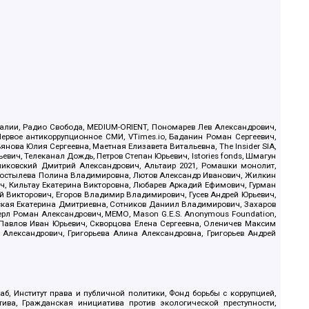
.Реалии, Радио Свобода, MEDIUM-ORIENT, Пономарев Лев Александрович,
ервое антикоррупционное СМИ, VTimes.io, Баданин Роман Сергеевич,
ова Юлия Сергеевна, Маетная Елизавета Витальевна, The Insider SIA,
ич, Телеканал Дождь, Петров Степан Юрьевич, Istories fonds, Шмагун
иковский Дмитрий Александрович, Альтаир 2021, Ромашки монолит,
, Костылева Полина Владимировна, Лютов Александр Иванович, Жилкин
, Кильтау Екатерина Викторовна, Любарев Аркадий Ефимович, Гурман
й Викторович, Егоров Владимир Владимирович, Гусев Андрей Юрьевич,
ская Екатерина Дмитриевна, Сотников Даниил Владимирович, Захаров
ерл Роман Александрович, МЕМО, Mason G.E.S. Anonymous Foundation,
, Павлов Иван Юрьевич, Скворцова Елена Сергеевна, Оленичев Максим
 Александрович, Григорьева Алина Александровна, Григорьев Андрей
б, Институт права и публичной политики, Фонд борьбы с коррупцией,
ива, Гражданская инициатива против экологической преступности,