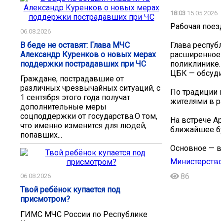
18:03
15.05.2026
Рабочая поез
06.08.2026
В беде не оставят: Глава МЧС
Глава респуб
Александр Куренков о новых мерах
расширенное 
поддержки пострадавших при ЧС
поликлинике.
ЦБК — обсуди
Граждане, пострадавшие от
различных чрезвычайных ситуаций, с
По традиции 
1 сентября этого года получат
жителями в р
дополнительные меры
соцподдержки от государства.О том,
На встрече А
что именно изменится для людей,
ближайшее б
попавших...
Основное — в
Министерств
86
06.08.2026
Твой ребёнок купается под
присмотром?
ГИМС МЧС России по Республике