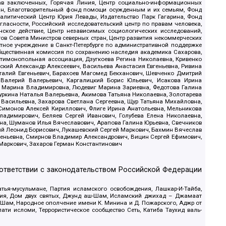
рав заключенных, Горячая Линия, Центр социально-информационных
дан, Благотворительный фонд помощи осужденным и их семьям, Фонд
 Аналитический Центр Юрия Левады, Издательство Парк Гагарина, Фонд
гласности, Российский исследовательский центр по правам человека,
ское действие, Центр независимых социологических исследований,
в Совета Министров северных стран, Центр развития некоммерческих
стное учреждение в Санкт-Петербурге по административной поддержке
Общественная комиссия по сохранению наследия академика Сахарова,
нтимонопольная ассоциация, Дзугкоева Регина Николаевна, Кривенко
кий Александр Алексеевич, Васильева Анастасия Евгеньевна, Ривина
италий Евгеньевич, Барахоев Магомед Бекханович, Шевченко Дмитрий
 Валерий Валерьевич, Каргалицкий Борис Юльевич, Исакова Ирина
ва Марина Владимировна, Людевиг Марина Зариевна, Федотова Галина
уркина Наталья Валерьевна, Акимова Татьяна Николаевна, Золотарева
 Васильевна, Захарова Светлана Сергеевна, Щур Татьяна Михайловна,
 Симонов Алексей Кириллович, Флиге Ирина Анатольевна, Мельникова
адимирович, Беляев Сергей Иванович, Голубева Елена Николаевна,
вна, Шуманов Илья Вячеславович, Арапова Галина Юрьевна, Свечников
ий Леонид Борисович, Лукашевский Сергей Маркович, Бахмин Вячеслав
геньевна, Смирнов Владимир Александрович, Вицин Сергей Ефимович,
 Маркович, Захаров Герман Константинович
оответствии с законодательством Российской Федерации
тья-мусульмане, Партия исламского освобождения, Лашкар-И-Тайба,
дия, Дом двух святых, Джунд аш-Шам, Исламский джихад – Джамаат
ш-Шам, Народное ополчение имени К. Минина и Д. Пожарского, Аджр от
и исломи, Террористическое сообщество Сеть, Катиба Таухид валь-