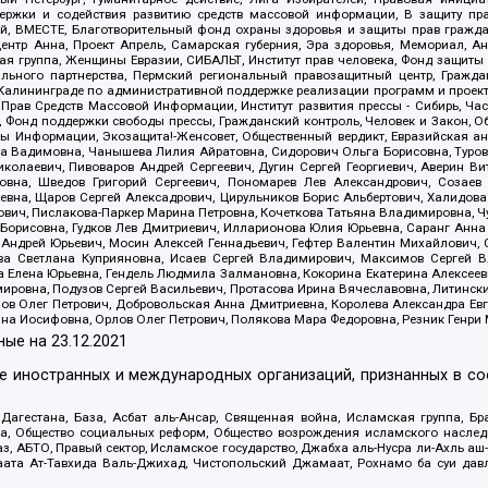
держки и содействия развитию средств массовой информации, В защиту п
ий, ВМЕСТЕ, Благотворительный фонд охраны здоровья и защиты прав граж
, центр Анна, Проект Апрель, Самарская губерния, Эра здоровья, Мемориал,
я группа, Женщины Евразии, СИБАЛЬТ, Институт прав человека, Фонд защиты 
льного партнерства, Пермский региональный правозащитный центр, Граждан
лининграде по административной поддержке реализации программ и проекто
 Прав Средств Массовой Информации, Институт развития прессы - Сибирь, Ча
, Фонд поддержки свободы прессы, Гражданский контроль, Человек и Закон, 
оды Информации, Экозащита!-Женсовет, Общественный вердикт, Евразийская а
 Вадимовна, Чанышева Лилия Айратовна, Сидорович Ольга Борисовна, Туровс
олаевич, Пивоваров Андрей Сергеевич, Дугин Сергей Георгиевич, Аверин В
вна, Шведов Григорий Сергеевич, Пономарев Лев Александрович, Созаев
евна, Щаров Сергей Алексадрович, Цирульников Борис Альбертович, Халидо
ович, Пислакова-Паркер Марина Петровна, Кочеткова Татьяна Владимировна, Ч
Борисовна, Гудков Лев Дмитриевич, Илларионова Юлия Юрьевна, Саранг Анна
Андрей Юрьевич, Мосин Алексей Геннадьевич, Гефтер Валентин Михайлович,
а Светлана Куприяновна, Исаев Сергей Владимирович, Максимов Сергей Вл
а Елена Юрьевна, Гендель Людмила Залмановна, Кокорина Екатерина Алексее
ровна, Подузов Сергей Васильевич, Протасова Ирина Вячеславовна, Литинск
ов Олег Петрович, Добровольская Анна Дмитриевна, Королева Александра Ев
яна Иосифовна, Орлов Олег Петрович, Полякова Мара Федоровна, Резник Генри
ные на
23.12.2021
ле иностранных и международных организаций, признанных в с
гестана, База, Асбат аль-Ансар, Священная война, Исламская группа, Бра
ана, Общество социальных реформ, Общество возрождения исламского насле
з, АБТО, Правый сектор, Исламское государство, Джабха аль-Нусра ли-Ахль а
та Ат-Тавхида Валь-Джихад, Чистопольский Джамаат, Рохнамо ба суи давлат