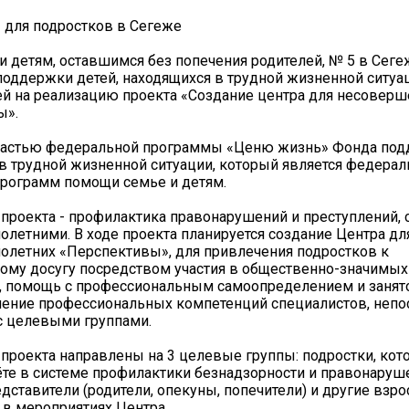
 для подростков в Сегеже
 детям, оставшимся без попечения родителей, № 5 в Сеге
поддержки детей, находящихся в трудной жизненной ситуац
лей на реализацию проекта «Создание центра для несовер
ы».
 частью федеральной программы «Ценю жизнь» Фонда под
в трудной жизненной ситуации, который является федера
рограмм помощи семье и детям.
 проекта - профилактика правонарушений и преступлений
летними. В ходе проекта планируется создание Центра дл
летних «Перспективы», для привлечения подростков к
ому досугу посредством участия в общественно-значимых
, помощь с профессиональным самоопределением и занято
ение профессиональных компетенций специалистов, непо
с целевыми группами.
проекта направлены на 3 целевые группы: подростки, ко
чёте в системе профилактики безнадзорности и правонаруше
дставители (родители, опекуны, попечители) и другие взро
в мероприятиях Центра.