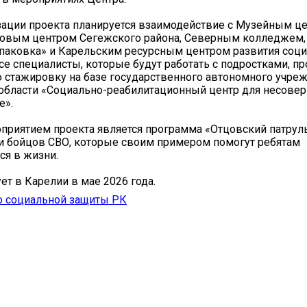
зации проекта планируется взаимодействие с Музейным ц
ровым центром Сегежского района, Северным колледжем
паковка» и Карельским ресурсным центром развития соц
Все специалисты, которые будут работать с подростками, п
 стажировку на базе государственного автономного учре
области «Социально-реабилитационный центр для несове
е».
риятием проекта является программа «Отцовский патруль
и бойцов СВО, которые своим примером помогут ребятам
ся в жизни.
ет в Карелии в мае 2026 года.
о социальной защиты РК