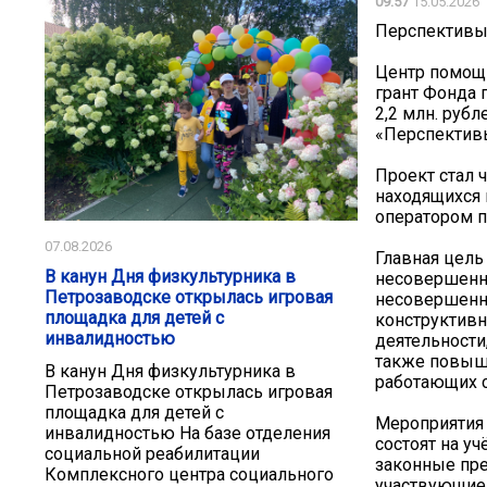
09:57
15.05.2026
Перспективы
Центр помощи
грант Фонда 
2,2 млн. руб
«Перспектив
Проект стал
находящихся 
оператором п
07.08.2026
Главная цель
В канун Дня физкультурника в
несовершенно
Петрозаводске открылась игровая
несовершенно
площадка для детей с
конструктивн
инвалидностью
деятельности
также повыш
В канун Дня физкультурника в
работающих 
Петрозаводске открылась игровая
площадка для детей с
Мероприятия 
инвалидностью На базе отделения
состоят на у
социальной реабилитации
законные пре
Комплексного центра социального
участвующие 