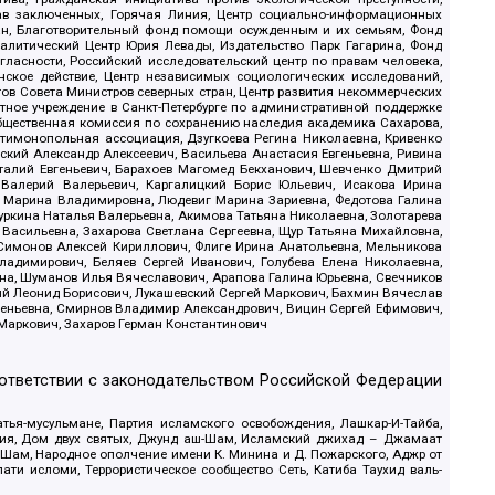
рав заключенных, Горячая Линия, Центр социально-информационных
дан, Благотворительный фонд помощи осужденным и их семьям, Фонд
 Аналитический Центр Юрия Левады, Издательство Парк Гагарина, Фонд
гласности, Российский исследовательский центр по правам человека,
ское действие, Центр независимых социологических исследований,
в Совета Министров северных стран, Центр развития некоммерческих
стное учреждение в Санкт-Петербурге по административной поддержке
Общественная комиссия по сохранению наследия академика Сахарова,
нтимонопольная ассоциация, Дзугкоева Регина Николаевна, Кривенко
кий Александр Алексеевич, Васильева Анастасия Евгеньевна, Ривина
италий Евгеньевич, Барахоев Магомед Бекханович, Шевченко Дмитрий
 Валерий Валерьевич, Каргалицкий Борис Юльевич, Исакова Ирина
ва Марина Владимировна, Людевиг Марина Зариевна, Федотова Галина
уркина Наталья Валерьевна, Акимова Татьяна Николаевна, Золотарева
 Васильевна, Захарова Светлана Сергеевна, Щур Татьяна Михайловна,
 Симонов Алексей Кириллович, Флиге Ирина Анатольевна, Мельникова
адимирович, Беляев Сергей Иванович, Голубева Елена Николаевна,
вна, Шуманов Илья Вячеславович, Арапова Галина Юрьевна, Свечников
ий Леонид Борисович, Лукашевский Сергей Маркович, Бахмин Вячеслав
геньевна, Смирнов Владимир Александрович, Вицин Сергей Ефимович,
 Маркович, Захаров Герман Константинович
оответствии с законодательством Российской Федерации
тья-мусульмане, Партия исламского освобождения, Лашкар-И-Тайба,
дия, Дом двух святых, Джунд аш-Шам, Исламский джихад – Джамаат
ш-Шам, Народное ополчение имени К. Минина и Д. Пожарского, Аджр от
и исломи, Террористическое сообщество Сеть, Катиба Таухид валь-