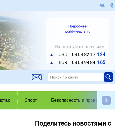
Подробнее
world-weather.ru
Валюта
Дата
знач.
изм.
▲
USD
08.08
82.17
1.24
▲
EUR
08.08
94.84
1.65
йство
Спорт
Безопасность и правопорядок
Поделитесь новостями с