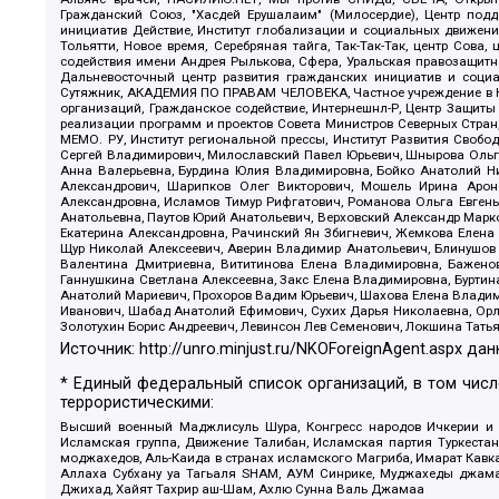
Гражданский Союз, "Хасдей Ерушалаим" (Милосердие), Центр под
инициатив Действие, Институт глобализации и социальных движен
Тольятти, Новое время, Серебряная тайга, Так-Так-Так, центр Сова
содействия имени Андрея Рылькова, Сфера, Уральская правозащитна
Дальневосточный центр развития гражданских инициатив и социа
Сутяжник, АКАДЕМИЯ ПО ПРАВАМ ЧЕЛОВЕКА, Частное учреждение в Ка
организаций, Гражданское содействие, Интернешнл-Р, Центр Защиты
реализации программ и проектов Совета Министров Северных Стран
МЕМО. РУ, Институт региональной прессы, Институт Развития Своб
Сергей Владимирович, Милославский Павел Юрьевич, Шнырова Ольга
Анна Валерьевна, Бурдина Юлия Владимировна, Бойко Анатолий Ник
Александрович, Шарипков Олег Викторович, Мошель Ирина Ароно
Александровна, Исламов Тимур Рифгатович, Романова Ольга Евгень
Анатольевна, Паутов Юрий Анатольевич, Верховский Александр Марк
Екатерина Александровна, Рачинский Ян Збигневич, Жемкова Елена 
Щур Николай Алексеевич, Аверин Владимир Анатольевич, Блинушов 
Валентина Дмитриевна, Вититинова Елена Владимировна, Баженов
Ганнушкина Светлана Алексеевна, Закс Елена Владимировна, Буртин
Анатолий Мариевич, Прохоров Вадим Юрьевич, Шахова Елена Владими
Иванович, Шабад Анатолий Ефимович, Сухих Дарья Николаевна, Орл
Золотухин Борис Андреевич, Левинсон Лев Семенович, Локшина Тать
Источник:
http://unro.minjust.ru/NKOForeignAgent.aspx
дан
* Единый федеральный список организаций, в том чис
террористическими:
Высший военный Маджлисуль Шура, Конгресс народов Ичкерии и Да
Исламская группа, Движение Талибан, Исламская партия Туркест
моджахедов, Аль-Каида в странах исламского Магриба, Имарат Кавка
Аллаха Субхану уа Тагьаля SHAM, АУМ Синрике, Муджахеды джамаа
Джихад, Хайят Тахрир аш-Шам, Ахлю Сунна Валь Джамаа