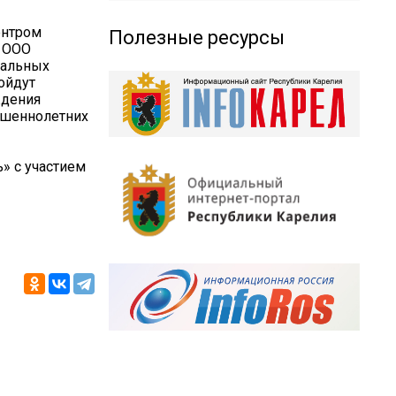
ентром
Полезные ресурсы
, ООО
иальных
ройдут
ждения
ршеннолетних
» с участием