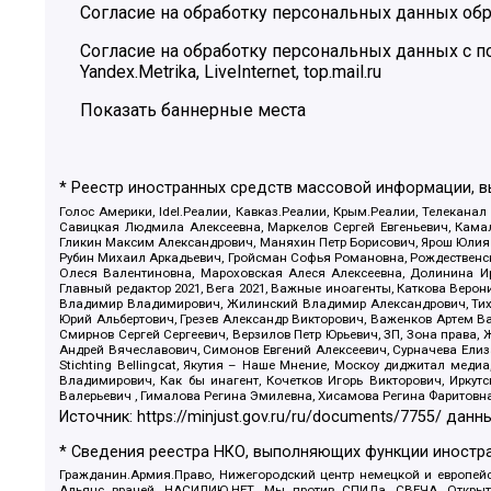
Согласие на обработку персональных данных обр
Согласие на обработку персональных данных с
Yandex.Metrika, LiveInternet, top.mail.ru
Показать баннерные места
* Реестр иностранных средств массовой информации, 
Голос Америки, Idel.Реалии, Кавказ.Реалии, Крым.Реалии, Телеканал
Савицкая Людмила Алексеевна, Маркелов Сергей Евгеньевич, Камал
Гликин Максим Александрович, Маняхин Петр Борисович, Ярош Юлия П
Рубин Михаил Аркадьевич, Гройсман Софья Романовна, Рождественски
Олеся Валентиновна, Мароховская Алеся Алексеевна, Долинина И
Главный редактор 2021, Вега 2021, Важные иноагенты, Каткова Вер
Владимир Владимирович, Жилинский Владимир Александрович, Тихон
Юрий Альбертович, Грезев Александр Викторович, Важенков Артем В
Смирнов Сергей Сергеевич, Верзилов Петр Юрьевич, ЗП, Зона прав
Андрей Вячеславович, Симонов Евгений Алексеевич, Сурначева Елиз
Stichting Bellingcat, Якутия – Наше Мнение, Москоу диджитал мед
Владимирович, Как бы инагент, Кочетков Игорь Викторович, Иркут
Валерьевич , Гималова Регина Эмилевна, Хисамова Регина Фаритовн
Источник:
https://minjust.gov.ru/ru/documents/7755/
данны
* Сведения реестра НКО, выполняющих функции иностра
Гражданин.Армия.Право, Нижегородский центр немецкой и европейск
Альянс врачей, НАСИЛИЮ.НЕТ, Мы против СПИДа, СВЕЧА, Открытый