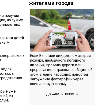
жителями города
же получил
ии, на сумму
шеннолетних
держки детей,
льным
, совершаемых
Если Вы стали свидетелем аварии,
я
пожара, необычного погодного
явления, провала дороги или
 видах
прорыва теплотрассы, сообщите об
стью, а
этом в ленте народных новостей.
средственно
Загружайте фотографии через
специальную форму.
торые уже
ДОБАВИТЬ НОВОСТЬ
ний, их
слые,