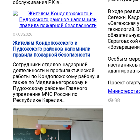
обслуживания РК в...
В ходе реали
Сегежи, Кад
«Сегежская у
технологий. 
07.08.2026
обязательную
Саратовской 
Жителям Кондопожского и
«Возвращени
Пудожского районов напомнили
правила пожарной безопасности
Особым мероп
Сотрудники отделов надзорной
наставников 
деятельности и профилактической
адаптировать
работы по Кондопожскому району, а
также по Медвежьегорскому и
Проект старту
Пудожскому районам Главного
Министерств
управления МЧС России по
Республике Карелия...
98