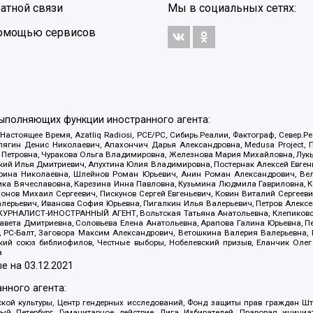
атной связи
Мы в социальных сетях:
 помощью сервисов
выполняющих функции иностранного агента:
 Настоящее Время, Azatliq Radiosi, PCE/PC, Сибирь.Реалии, Фактограф, Север
ягин Денис Николаевич, Апахончич Дарья Александровна, Medusa Project, П
етровна, Чуракова Ольга Владимировна, Железнова Мария Михайловна, Лукьян
й Илья Дмитриевич, Апухтина Юлия Владимировна, Постернак Алексей Евгеньев
рина Николаевна, Шлейнов Роман Юрьевич, Анин Роман Александрович, Вел
оника Вячеславовна, Карезина Инна Павловна, Кузьмина Людмила Гавриловна
ов Михаил Сергеевич, Пискунов Сергей Евгеньевич, Ковин Виталий Сергеевич
алерьевич, Иванова София Юрьевна, Пигалкин Илья Валерьевич, Петров Алексе
а, ЖУРНАЛИСТ-ИНОСТРАННЫЙ АГЕНТ, Вольтская Татьяна Анатольевна, Клепиков
авета Дмитриевна, Соловьева Елена Анатольевна, Арапова Галина Юрьевна, П
иа, РС-Балт, Заговора Максим Александрович, Ветошкина Валерия Валерьевна
ский союз библиофилов, Честные выборы, Нобелевский призыв, Еланчик Олег
а
е на
03.12.2021
нного агента:
ой культуры, Центр гендерных исследований, Фонд защиты прав граждан Шта
 Петербург, Гуманитарное действие, Лига Избирателей, Правовая инициат