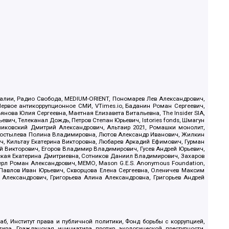
.Реалии, Радио Свобода, MEDIUM-ORIENT, Пономарев Лев Александрович,
ервое антикоррупционное СМИ, VTimes.io, Баданин Роман Сергеевич,
ова Юлия Сергеевна, Маетная Елизавета Витальевна, The Insider SIA,
ич, Телеканал Дождь, Петров Степан Юрьевич, Istories fonds, Шмагун
иковский Дмитрий Александрович, Альтаир 2021, Ромашки монолит,
, Костылева Полина Владимировна, Лютов Александр Иванович, Жилкин
, Кильтау Екатерина Викторовна, Любарев Аркадий Ефимович, Гурман
й Викторович, Егоров Владимир Владимирович, Гусев Андрей Юрьевич,
ская Екатерина Дмитриевна, Сотников Даниил Владимирович, Захаров
ерл Роман Александрович, МЕМО, Mason G.E.S. Anonymous Foundation,
, Павлов Иван Юрьевич, Скворцова Елена Сергеевна, Оленичев Максим
 Александрович, Григорьева Алина Александровна, Григорьев Андрей
б, Институт права и публичной политики, Фонд борьбы с коррупцией,
ива, Гражданская инициатива против экологической преступности,