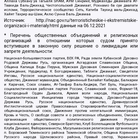
Аллаха Субхану уа Тагьаля SHAM, АУМ Синрике, Муджахеды джамаата Ат-
Тавхида Валь-Джихад, Чистопольский Джамаат, Рохнамо ба суи давлати
исломи, Террористическое сообщество Сеть, Катиба Таухид валь-Джихад,
Хайят Тахрир аш-Шам, Ахлю Сунна Валь Джамаа
Источник:
http://nac.gov.ru/terroristicheskie-i-ekstremistskie-
organizacii-i-materialy.html
данные на
06.12.2021
* Перечень общественных объединений и религиозных
организаций в отношении которых судом принято
вступившее в законную силу решение о ликвидации или
запрете деятельности:
Национал-большевистская партия, ВЕК РА, Рада земли Кубанской Духовно
Родовой Державы Русь, организация Асгардская Славянская Община,
Община Капища Веды Перуна, Мужская Духовная Семинария Духовное
Учреждение, Нурджулар, К Богодержавию, Таблиги Джамаат, Свидетели
Иеговы, Русское национальное единство, Национал-социалистическое
общество, Джамаат мувахидов, Объединенный Вилайат Кабарды, Балкарии
и Карачая, Союз славян, Ат-Такфир Валь-Хиджра, Пит Буль, Национал-
социалистическая рабочая партия России, Славянский союз, Формат-18,
Благородный Орден Дьявола, Армия воли народа, Национальная
Социалистическая Инициатива города Череповца, Духовно-Родовая
Держава Русь, Русское национальное единство, Древнерусской
Инглистической церкви Православных Староверов-Инглингов, Русский
общенациональный союз, Движение против нелегальной иммиграции,
Кровь и Честь, О свободе совести и о религиозных объединениях, Омская
организация общественного политического движения Русское
национальное единство, Северное Братство, Клуб Болельщиков Футбольного
Клуба Динамо, Файзрахманисты, Мусульманская религиозная организация
п. Боровский Тюменского района Тюменской области, Община Коренного
Русского народа Щелковского района, Правый сектор, Украинская