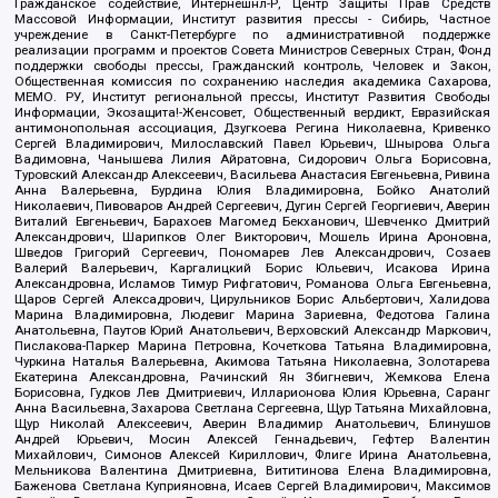
Гражданское содействие, Интернешнл-Р, Центр Защиты Прав Средств
Массовой Информации, Институт развития прессы - Сибирь, Частное
учреждение в Санкт-Петербурге по административной поддержке
реализации программ и проектов Совета Министров Северных Стран, Фонд
поддержки свободы прессы, Гражданский контроль, Человек и Закон,
Общественная комиссия по сохранению наследия академика Сахарова,
МЕМО. РУ, Институт региональной прессы, Институт Развития Свободы
Информации, Экозащита!-Женсовет, Общественный вердикт, Евразийская
антимонопольная ассоциация, Дзугкоева Регина Николаевна, Кривенко
Сергей Владимирович, Милославский Павел Юрьевич, Шнырова Ольга
Вадимовна, Чанышева Лилия Айратовна, Сидорович Ольга Борисовна,
Туровский Александр Алексеевич, Васильева Анастасия Евгеньевна, Ривина
Анна Валерьевна, Бурдина Юлия Владимировна, Бойко Анатолий
Николаевич, Пивоваров Андрей Сергеевич, Дугин Сергей Георгиевич, Аверин
Виталий Евгеньевич, Барахоев Магомед Бекханович, Шевченко Дмитрий
Александрович, Шарипков Олег Викторович, Мошель Ирина Ароновна,
Шведов Григорий Сергеевич, Пономарев Лев Александрович, Созаев
Валерий Валерьевич, Каргалицкий Борис Юльевич, Исакова Ирина
Александровна, Исламов Тимур Рифгатович, Романова Ольга Евгеньевна,
Щаров Сергей Алексадрович, Цирульников Борис Альбертович, Халидова
Марина Владимировна, Людевиг Марина Зариевна, Федотова Галина
Анатольевна, Паутов Юрий Анатольевич, Верховский Александр Маркович,
Пислакова-Паркер Марина Петровна, Кочеткова Татьяна Владимировна,
Чуркина Наталья Валерьевна, Акимова Татьяна Николаевна, Золотарева
Екатерина Александровна, Рачинский Ян Збигневич, Жемкова Елена
Борисовна, Гудков Лев Дмитриевич, Илларионова Юлия Юрьевна, Саранг
Анна Васильевна, Захарова Светлана Сергеевна, Щур Татьяна Михайловна,
Щур Николай Алексеевич, Аверин Владимир Анатольевич, Блинушов
Андрей Юрьевич, Мосин Алексей Геннадьевич, Гефтер Валентин
Михайлович, Симонов Алексей Кириллович, Флиге Ирина Анатольевна,
Мельникова Валентина Дмитриевна, Вититинова Елена Владимировна,
Баженова Светлана Куприяновна, Исаев Сергей Владимирович, Максимов