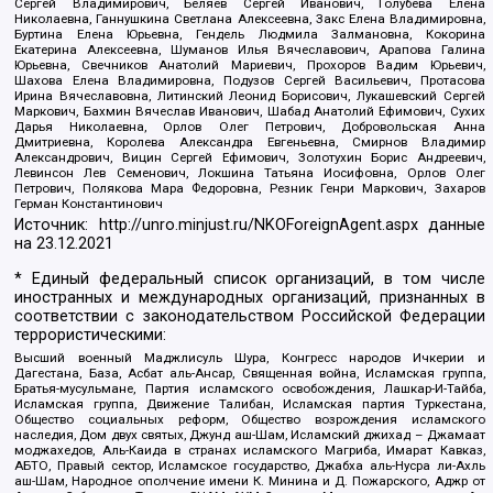
Сергей Владимирович, Беляев Сергей Иванович, Голубева Елена
Николаевна, Ганнушкина Светлана Алексеевна, Закс Елена Владимировна,
Буртина Елена Юрьевна, Гендель Людмила Залмановна, Кокорина
Екатерина Алексеевна, Шуманов Илья Вячеславович, Арапова Галина
Юрьевна, Свечников Анатолий Мариевич, Прохоров Вадим Юрьевич,
Шахова Елена Владимировна, Подузов Сергей Васильевич, Протасова
Ирина Вячеславовна, Литинский Леонид Борисович, Лукашевский Сергей
Маркович, Бахмин Вячеслав Иванович, Шабад Анатолий Ефимович, Сухих
Дарья Николаевна, Орлов Олег Петрович, Добровольская Анна
Дмитриевна, Королева Александра Евгеньевна, Смирнов Владимир
Александрович, Вицин Сергей Ефимович, Золотухин Борис Андреевич,
Левинсон Лев Семенович, Локшина Татьяна Иосифовна, Орлов Олег
Петрович, Полякова Мара Федоровна, Резник Генри Маркович, Захаров
Герман Константинович
Источник:
http://unro.minjust.ru/NKOForeignAgent.aspx
данные
на
23.12.2021
* Единый федеральный список организаций, в том числе
иностранных и международных организаций, признанных в
соответствии с законодательством Российской Федерации
террористическими:
Высший военный Маджлисуль Шура, Конгресс народов Ичкерии и
Дагестана, База, Асбат аль-Ансар, Священная война, Исламская группа,
Братья-мусульмане, Партия исламского освобождения, Лашкар-И-Тайба,
Исламская группа, Движение Талибан, Исламская партия Туркестана,
Общество социальных реформ, Общество возрождения исламского
наследия, Дом двух святых, Джунд аш-Шам, Исламский джихад – Джамаат
моджахедов, Аль-Каида в странах исламского Магриба, Имарат Кавказ,
АБТО, Правый сектор, Исламское государство, Джабха аль-Нусра ли-Ахль
аш-Шам, Народное ополчение имени К. Минина и Д. Пожарского, Аджр от