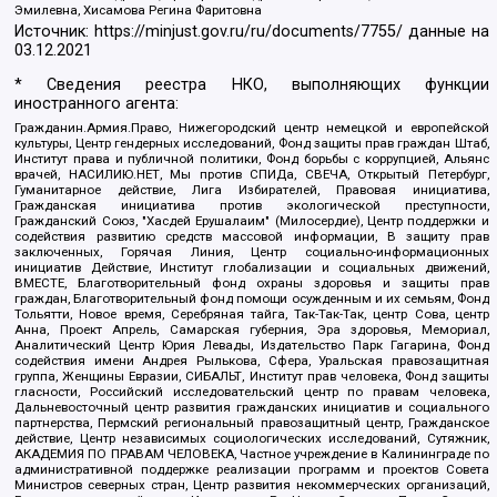
Эмилевна, Хисамова Регина Фаритовна
Источник:
https://minjust.gov.ru/ru/documents/7755/
данные на
03.12.2021
* Сведения реестра НКО, выполняющих функции
иностранного агента:
Гражданин.Армия.Право, Нижегородский центр немецкой и европейской
культуры, Центр гендерных исследований, Фонд защиты прав граждан Штаб,
Институт права и публичной политики, Фонд борьбы с коррупцией, Альянс
врачей, НАСИЛИЮ.НЕТ, Мы против СПИДа, СВЕЧА, Открытый Петербург,
Гуманитарное действие, Лига Избирателей, Правовая инициатива,
Гражданская инициатива против экологической преступности,
Гражданский Союз, "Хасдей Ерушалаим" (Милосердие), Центр поддержки и
содействия развитию средств массовой информации, В защиту прав
заключенных, Горячая Линия, Центр социально-информационных
инициатив Действие, Институт глобализации и социальных движений,
ВМЕСТЕ, Благотворительный фонд охраны здоровья и защиты прав
граждан, Благотворительный фонд помощи осужденным и их семьям, Фонд
Тольятти, Новое время, Серебряная тайга, Так-Так-Так, центр Сова, центр
Анна, Проект Апрель, Самарская губерния, Эра здоровья, Мемориал,
Аналитический Центр Юрия Левады, Издательство Парк Гагарина, Фонд
содействия имени Андрея Рылькова, Сфера, Уральская правозащитная
группа, Женщины Евразии, СИБАЛЬТ, Институт прав человека, Фонд защиты
гласности, Российский исследовательский центр по правам человека,
Дальневосточный центр развития гражданских инициатив и социального
партнерства, Пермский региональный правозащитный центр, Гражданское
действие, Центр независимых социологических исследований, Сутяжник,
АКАДЕМИЯ ПО ПРАВАМ ЧЕЛОВЕКА, Частное учреждение в Калининграде по
административной поддержке реализации программ и проектов Совета
Министров северных стран, Центр развития некоммерческих организаций,