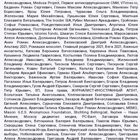
Александровна, Medusa Project, Первое антикоррупционное СМИ, VTimes.io,
Баданин Роман Сергеевич, Гликин Максим Александрович, Маняхин Петр
Борисович, Ярош Юлия Петровна, Чуракова Ольга Владимировна,
Железнова Мария Михайловна, Лукьянова Юлия Сергеевна, Маетная
Елизавета Витальевна, The Insider SIA, Рубин Михаил Аркадьевич, Гройсман
Софья Романовна, Рождественский Илья Дмитриевич, Апухтина Юлия
Владимировна, Постернак Алексей Евгеньевич, Телеканал Дождь, Петров
Степан Юрьевич, Istories fonds, Шмагун Олеся Валентиновна, Мароховская
Алеся Алексеевна, Долинина Ирина Николаевна, Шлейнов Роман Юрьевич,
Анин Роман Александрович, Великовский Дмитрий Александрович,
Альтаир 2021, Ромашки монолит, Главный редактор 2021, Вега 2021, Важные
иноагенты, Каткова Вероника Вячеславовна, Карезина Инна Павловна,
Кузьмина Людмила Гавриловна, Костылева Полина Владимировна, Лютов
Александр Иванович, Жилкин Владимир Владимирович, Жилинский
Владимир Александрович, Тихонов Михаил Сергеевич, Пискунов Сергей
Евгеньевич, Ковин Виталий Сергеевич, Кильтау Екатерина Викторовна,
Любарев Аркадий Ефимович, Гурман Юрий Альбертович, Грезев Александр
Викторович, Важенков Артем Валерьевич, Иванова София Юрьевна,
Пигалкин Илья Валерьевич, Петров Алексей Викторович, Егоров Владимир
Владимирович, Гусев Андрей Юрьевич, Смирнов Сергей Сергеевич, Верзилов
Петр Юрьевич, ЗП, Зона права, ЖУРНАЛИСТ-ИНОСТРАННЫЙ АГЕНТ,
Вольтская Татьяна Анатольевна, Клепиковская Екатерина Дмитриевна,
Сотников Даниил Владимирович, Захаров Андрей Вячеславович, Симонов
Евгений Алексеевич, Сурначева Елизавета Дмитриевна, Соловьева Елена
Анатольевна, Арапова Галина Юрьевна, Перл Роман Александрович, МЕМО,
Mason G.E.S. Anonymous Foundation, Stichting Bellingcat, Якутия – Наше
Мнение, Москоу диджитал медиа, РС-Балт, Заговора Максим
Александрович, Ветошкина Валерия Валерьевна, Павлов Иван Юрьевич,
Скворцова Елена Сергеевна, Оленичев Максим Владимирович, Как бы
инагент, Кочетков Игорь Викторович, Иркутский союз библиофилов, Честные
выборы, Нобелевский призыв, Еланчик Олег Александрович, Григорьева
Алина Александровна, Григорьев Андрей Валерьевич , Гималова Регина